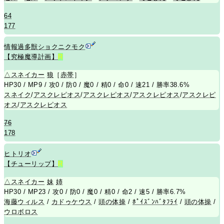
64
177
情報過多獣ショクニクモク
【究極魔導計画】
R
△
スネイカー
狼
［
赤帯
］
HP30 / MP9 / 攻0 / 防0 / 魔0 / 精0 / 命0 / 速21 / 勝率38.6%
スネイク
/
アスクレピオス
/
アスクレピオス
/
アスクレピオス
/
アスクレピ
オス
/
アスクレピオス
76
178
ヒトリオ
【チューリップ】
R
△
スネイカー
妹
姉
HP30 / MP23 / 攻0 / 防0 / 魔0 / 精0 / 命2 / 速5 / 勝率6.7%
海藤ウィルス
/
カドゥケウス
/
頭の体操
/
ﾎﾟｲｽﾞﾝﾊﾞﾀﾌﾗｲ
/
頭の体操
/
ウロボロス