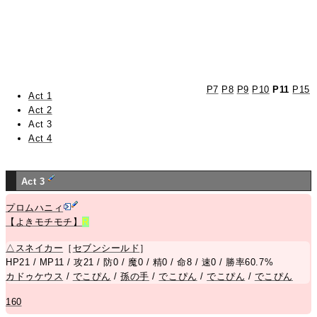
P7
P8
P9
P10
P11
P15
Act 1
Act 2
Act 3
Act 4
Act 3
プロムハニィ
【よきモチモチ】
R
△
スネイカー
［
セブンシールド
］
HP21 / MP11 / 攻21 / 防0 / 魔0 / 精0 / 命8 / 速0 / 勝率60.7%
カドゥケウス
/
でこぴん
/
孫の手
/
でこぴん
/
でこぴん
/
でこぴん
160