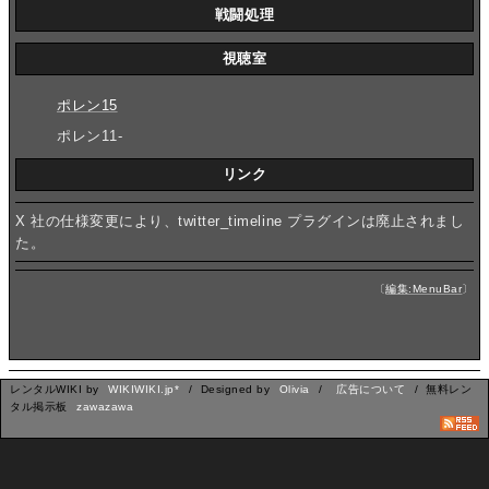
戦闘処理
視聴室
ポレン15
ポレン11-
リンク
X 社の仕様変更により、twitter_timeline プラグインは廃止されまし
た。
〔
編集:MenuBar
〕
レンタルWIKI by
WIKIWIKI.jp*
/ Designed by
Olivia
/
広告について
/ 無料レン
タル掲示板
zawazawa