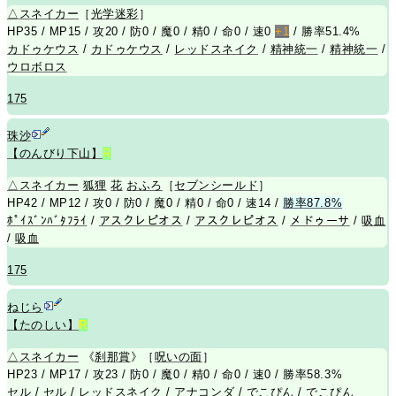
△
スネイカー
［
光学迷彩
］
HP35 / MP15 / 攻20 / 防0 / 魔0 / 精0 / 命0 / 速0
+1
/ 勝率51.4%
カドゥケウス
/
カドゥケウス
/
レッドスネイク
/
精神統一
/
精神統一
/
ウロボロス
175
珠沙
【のんびり下山】
R
△
スネイカー
狐狸
花
おふろ
［
セブンシールド
］
HP42 / MP12 / 攻0 / 防0 / 魔0 / 精0 / 命0 / 速14 /
勝率87.8%
ﾎﾟｲｽﾞﾝﾊﾞﾀﾌﾗｲ
/
アスクレピオス
/
アスクレピオス
/
メドゥーサ
/
吸血
/
吸血
175
ねじら
【たのしい】
R
△
スネイカー
《
刹那賞
》［
呪いの面
］
HP23 / MP17 / 攻23 / 防0 / 魔0 / 精0 / 命0 / 速0 / 勝率58.3%
セル
/
セル
/
レッドスネイク
/
アナコンダ
/
でこぴん
/
でこぴん