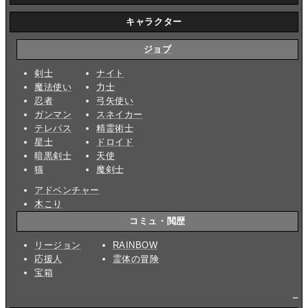
キャラクター
ジョブ
剣士
ナイト
魔法使い
力士
忍者
弓矢使い
ガンマン
スネイカー
テレパス
精霊術士
星士
ドロイド
暗黒剣士
天使
猫
魔剣士
アドベンチャー
木こり
コミュ・閲歴
リージョン
RAINBOW
応援人
霊体の冒険
宝箱
_