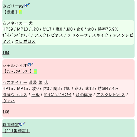
みどりーぬ
【獣道】
R
△
スネイカー
犬
HP39 / MP10 / 攻0 / 防17 / 魔0 / 精0 / 命0 / 速0 / 勝率75.9%
ﾎﾟｲｽﾞﾝﾊﾞﾀﾌﾗｲ
/
アスクレピオス
/
メドゥーサ
/
スネイク
/
アスクレピ
オス
/
ウロボロス
164
シャルティオ
【ﾌｫｰﾘﾝｸﾞﾗﾌﾞ】
R
△
スネイカー
眼帯
弟
花
HP15 / MP15 / 攻0 / 防0 / 魔3 / 精0 / 命0 / 速18 / 勝率47.4%
海藤ウィルス
/
セル
/
ﾎﾟｲｽﾞﾝﾊﾞﾀﾌﾗｲ
/
頭の体操
/
アスクレピオス
/
ヴァハ
168
時間精霊
【111番精霊】