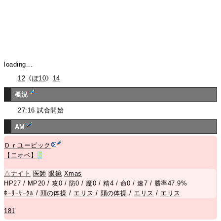
loading...
12
《
ぽ10
》
14
概況
27:16 試合開始
AM
Ｄｒユービック
【ニオベ】
R
△
ナイト
医師
眼鏡
Xmas
HP27 / MP20 / 攻0 / 防0 / 魔0 / 精4 / 命0 / 速7 / 勝率47.9%
ﾎｰﾘｰｻｰｸﾙ
/
頭の体操
/
エリス
/
頭の体操
/
エリス
/
エリス
181