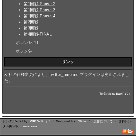
第1回戦 Phase 2
第1回戦 Phase 3
第1回戦 Phase 4
第2回戦
第3回戦
第4回戦-FINAL
ポレン15-11
ポレン9-
リンク
X 社の仕様変更により、twitter_timeline プラグインは廃止されまし
た。
〔
編集:MenuBar/P10
〕
レンタルWIKI by
WIKIWIKI.jp*
/ Designed by
Olivia
/
広告について
/ 無料レン
タル掲示板
zawazawa