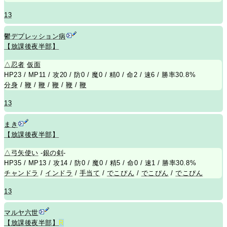
13
鬱デプレッション病
【放課後夜半部】
△
忍者
仮面
HP23 / MP11 / 攻20 / 防0 / 魔0 / 精0 / 命2 / 速6 / 勝率30.8%
分身
/
鞭
/
鞭
/
鞭
/
鞭
/
鞭
13
まき
【放課後夜半部】
△
弓矢使い
-
銀の剣
-
HP35 / MP13 / 攻14 / 防0 / 魔0 / 精5 / 命0 / 速1 / 勝率30.8%
チャンドラ
/
インドラ
/
手当て
/
でこぴん
/
でこぴん
/
でこぴん
13
マルヤ六世
【放課後夜半部】
R