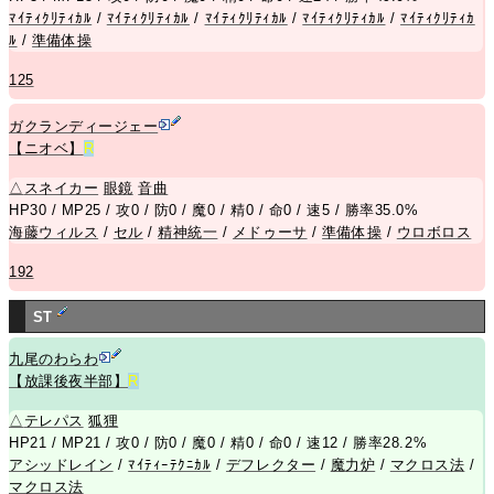
ﾏｲﾃｨｸﾘﾃｨｶﾙ
/
ﾏｲﾃｨｸﾘﾃｨｶﾙ
/
ﾏｲﾃｨｸﾘﾃｨｶﾙ
/
ﾏｲﾃｨｸﾘﾃｨｶﾙ
/
ﾏｲﾃｨｸﾘﾃｨｶ
ﾙ
/
準備体操
125
ガクランディージェー
【ニオベ】
R
△
スネイカー
眼鏡
音曲
HP30 / MP25 / 攻0 / 防0 / 魔0 / 精0 / 命0 / 速5 / 勝率35.0%
海藤ウィルス
/
セル
/
精神統一
/
メドゥーサ
/
準備体操
/
ウロボロス
192
ST
九尾のわらわ
【放課後夜半部】
R
△
テレパス
狐狸
HP21 / MP21 / 攻0 / 防0 / 魔0 / 精0 / 命0 / 速12 / 勝率28.2%
アシッドレイン
/
ﾏｲﾃｨｰﾃｸﾆｶﾙ
/
デフレクター
/
魔力炉
/
マクロス法
/
マクロス法