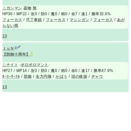
△
ガンマン
器物
熊
HP30 / MP22 / 攻0 / 防0 / 魔0 / 精0 / 命7 / 速1 / 勝率32.6%
フォーカス
/
弐丁拳銃
/
フォーカス
/
マシンガン
/
フォーカス
/
あが
らない雨
13
ＪｕＮ
【防御十周年】
R
△
ナイト
-
ボロボロマント
-
HP27 / MP14 / 攻0 / 防0 / 魔0 / 精0 / 命0 / 速17 / 勝率47.9%
ﾎｰﾘｰｻｰｸﾙ
/
防御
/
全力円陣
/
かばう
/
頭の体操
/
ヂャウ
13