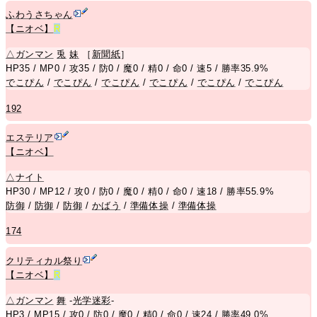
ふわうさちゃん
【ニオベ】
R
△
ガンマン
兎
妹
［
新聞紙
］
HP35 / MP0 / 攻35 / 防0 / 魔0 / 精0 / 命0 / 速5 / 勝率35.9%
でこぴん
/
でこぴん
/
でこぴん
/
でこぴん
/
でこぴん
/
でこぴん
192
エステリア
【ニオベ】
△
ナイト
HP30 / MP12 / 攻0 / 防0 / 魔0 / 精0 / 命0 / 速18 / 勝率55.9%
防御
/
防御
/
防御
/
かばう
/
準備体操
/
準備体操
174
クリティカル祭り
【ニオベ】
R
△
ガンマン
舞
-
光学迷彩
-
HP3 / MP15 / 攻0 / 防0 / 魔0 / 精0 / 命0 / 速24 / 勝率49.0%