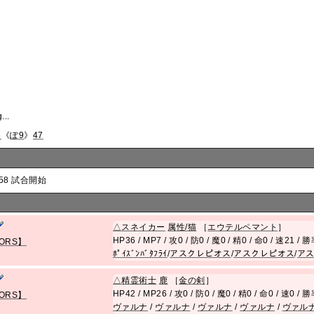
...
5
《
ぽ9
》
47
:58 試合開始
△
スネイカー
属性/猫
［
エウテルペマント
］
HP36 / MP7 / 攻0 / 防0 / 魔0 / 精0 / 命0 / 速21 /
ORS】
ﾎﾟｲｽﾞﾝﾊﾞﾀﾌﾗｲ
/
アスクレピオス
/
アスクレピオス
/
ア
△
精霊術士
鹿
［
金の剣
］
HP42 / MP26 / 攻0 / 防0 / 魔0 / 精0 / 命0 / 速0 /
ORS】
ヴァルナ
/
ヴァルナ
/
ヴァルナ
/
ヴァルナ
/
ヴァル