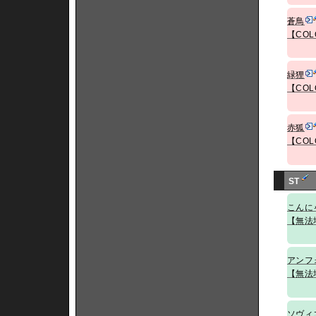
蒼鳥
【COL
緑狸
【COL
赤狐
【COL
ST
こんに
【無法
アンフ
【無法
ソヴィ