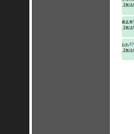
【無法
暴走車
【無法
おれ
【無法