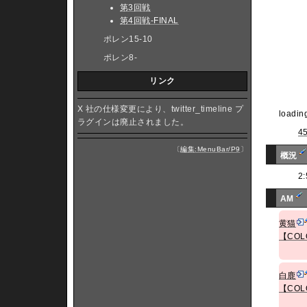
第3回戦
第4回戦-FINAL
ポレン15-10
ポレン8-
リンク
X 社の仕様変更により、twitter_timeline プ
loading
ラグインは廃止されました。
4
〔
編集:MenuBar/P9
〕
概況
2
AM
黄猫
【COL
白鹿
【COL