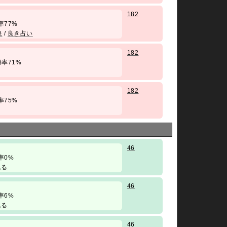
182
 勝率77%
泉
/
良き占い
182
/ 勝率71%
182
 勝率75%
46
 勝率0%
れる
46
 勝率6%
れる
46