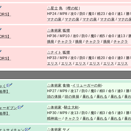
△
星士
鳥
［
樫の杖
］
HP24 / MP8 / 攻0 / 防0 / 魔0 / 精23 / 命0 / 速1 /
ORS】
マナの泉
/
マナの泉
/
マナの泉
/
マナの泉
/
マナの
△
体術家
狐狸
HP36 / MP10 / 攻0 / 防0 / 魔0 / 精5 / 命0 / 速13 
ORS】
挑発
/
チャクラ
/
挑発
/
チャクラ
/
挑発
/
チャクラ
△
ナイト
狐狸
HP33 / MP9 / 攻0 / 防0 / 魔0 / 精20 / 命0 / 速0 /
ORS】
エリス
/
エリス
/
エリス
/
エリス
/
エリス
/
エリス
△
体術家
食物
-
イリューガーの剣
-
ゃく
HP27 / MP9 / 攻17 / 防0 / 魔0 / 精0 / 命5 / 速0 /
地帯】
頭の体操
/
頭の体操
/
暴れる
/
暴れる
/
暴れる
/
暴
△
体術家
-
騎士大剣
-
ォーギブン
HP30 / MP9 / 攻13 / 防0 / 魔0 / 精3 / 命5 / 速0 /
地帯】
精神統一
/
チャクラ
/
暴れる
/
暴れる
/
暴れる
/
暴
△
体術家
サメ
エトサメチャン