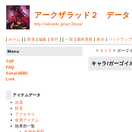
アークザラッド２ データまと
http://wikiwiki.jp/arc2data/
[
ホーム
] [
新規
|
編集
|
添付
] [
一覧
|
最終更新
|
差分
|
バックアッ
>
キャラ
> ガーゴ
Menu
TOP
キャラ/ガーゴイ
FAQ
SimpleBBS
Link
アイテムデータ
武器
防具
アクセサリ
使用アイテム
効果別一覧
装備効果別