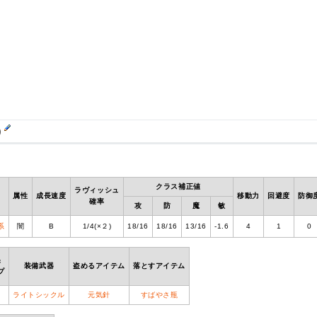
)
クラス補正値
ラヴィッシュ
属性
成長速度
移動力
回避度
防御
確率
攻
防
魔
敏
系
闇
B
1/4(×２)
18/16
18/16
13/16
-1.6
4
1
0
果
装備武器
盗めるアイテム
落とすアイテム
プ
ライトシックル
元気針
すばやさ瓶