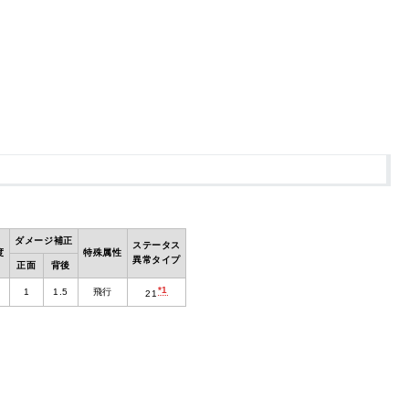
ダメージ補正
ステータス
度
特殊属性
異常タイプ
正面
背後
*1
1
1.5
飛行
21