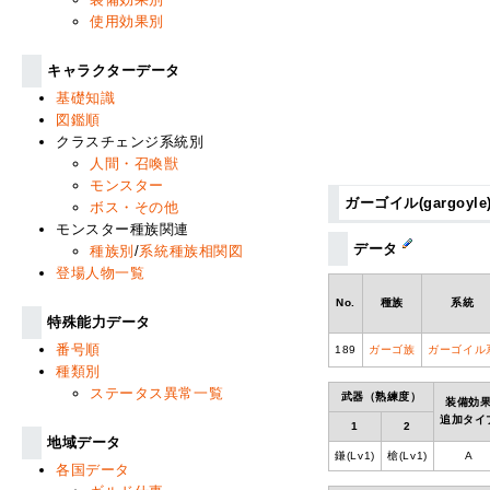
使用効果別
キャラクターデータ
基礎知識
図鑑順
クラスチェンジ系統別
人間・召喚獣
モンスター
ガーゴイル(gargoyle
ボス・その他
モンスター種族関連
データ
種族別
/
系統種族相関図
登場人物一覧
No.
種族
系統
特殊能力データ
番号順
189
ガーゴ族
ガーゴイル
種類別
ステータス異常一覧
武器（熟練度）
装備効
追加タイ
1
2
地域データ
鎌(Lv1)
槍(Lv1)
A
各国データ