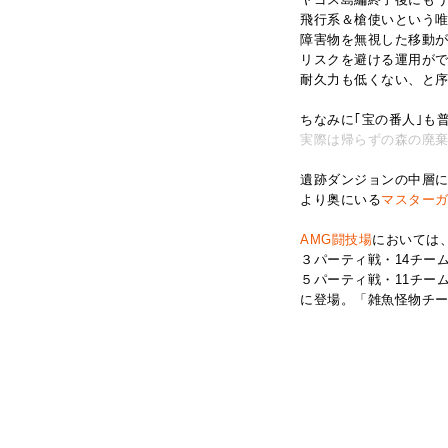
飛行系＆槍使いという
障害物を無視した移動
リスクを避ける運用が
耐久力も低くない、と
ちなみに｢宝の番人｣も
実際は帰らずの森の
廃
遺跡ダンジョンの中層
より奥にいる
マスター
AMG闘技場
においては
３パーティ戦・14チーム
５パーティ戦・11チーム
に登場。「雑魚怪物チ