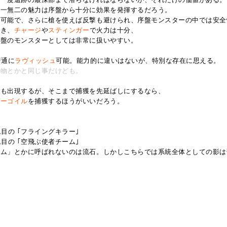
唯一無二の魅力は序盤から十分に効果を発揮するだろう。
が可能で、さらに槍を使えば反撃も避けられ、序盤モンスターの中では安全
でき、
チャージ
や
スティンガー
で火力は十分、
序盤のモンスターとしては非常に扱いやすい。
普通に
ラヴィッシュ
可能。能力的に違いはないが、特別な存在に思える。
棄
物
とかと同じ事だけども。
にも出現するが、そこまで捕獲を先延ばしにするなら、
ガーゴイル
を捕獲するほうがいいだろう。
、
目の ｢フライングキラー｣
目の ｢空飛ぶ使者チーム｣
ーム」とかに呼ばれないのは流石。しかしこちらでは系統全体としての影は