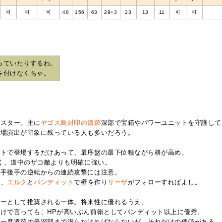
可
可
可
48
156
63
29+3
23
13
11
可
可
っていたりするわ。
を付けなくちゃ。
ンスター。主に
ヤゴス島封印の遺跡
深部で宝箱やパワーユニットを守護して
登場演出が印象に残っている人も多いだろう。
ントで登場するだけあって、最序盤の最下位種ながら格が高め。
高く、道中のザコ敵よりも明確に強い。
先手後手の逆転からの連続攻撃には注意。
で、
エルク
と
パンディット
で壁を作り
リーザ
がフォローすればよし。
ターとして推奨される一体。将来性に優れるうえ、
けで言っても、HPが高いぶん前衛としてパンディット以上に優秀。
う一度遺跡の最深部まで潜らなければならないが、それだけの価値がある。