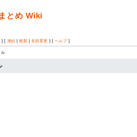
め Wiki
プ
] [
凍結
|
複製
|
名前変更
] [
ヘルプ
]
イル
ル