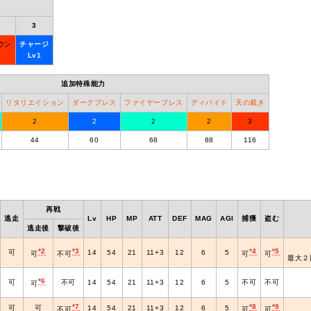
3
ウン
チャージ
Lv1
追加特殊能力
リタリエイション
ダークブレス
ファイヤーブレス
ディバイド
天の裁き
2
2
2
2
3
44
60
68
88
116
再戦
逃走
Lv
HP
MP
ATT
DEF
MAG
AGI
捕獲
盗む
逃走後
撃破後
*2
*3
*4
*5
可
14
54
21
11+3
12
6
5
可
不可
可
可
最大２
*6
可
不可
14
54
21
11+3
12
6
5
不可
不可
可
*7
*8
*9
可
可
14
54
21
11+3
12
6
5
不可
可
可