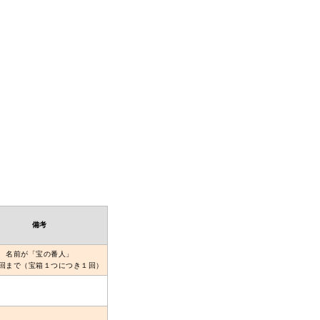
備考
名前が「宝の番人」
回まで（宝箱１つにつき１回）