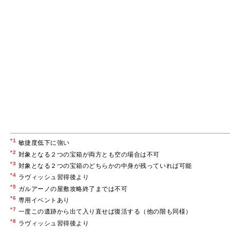
*1
敏捷度低下に強い
*2
対象となる２つの宝箱が両方とも空の場合は不可
*3
対象となる２つの宝箱のどちらかの中身が残っていれば可能
*4
ラヴィッシュ習得後より
*5
ガルアーノの屋敷攻略終了までは不可
*6
専用イベントあり
*7
一度この遺跡から出て入り直せば復活する（他の階も同様）
*8
ラヴィッシュ習得後より