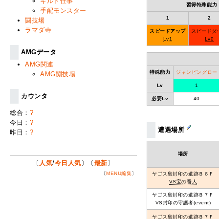
ギルド仕事
習得特殊能力
手配モンスター
1
2
闘技場
ラマダ寺
スピードアップ
スピードダ
Lv1
Lv0
AMGデータ
AMG関連
特殊能力
ジャンピングロー
AMG闘技場
Lv
1
カウンタ
必要Lv
40
総合：
?
今日：
?
遭遇場所
昨日：
?
場所
〔
人気
/
今日人気
〕〔
最新
〕
〔
MENU編集
〕
ヤゴス島封印の遺跡Ｂ６Ｆ
VS宝の番人
ヤゴス島封印の遺跡Ｂ７Ｆ
VS封印の守護者(event)
ヤゴス島封印の遺跡Ｂ７Ｆ