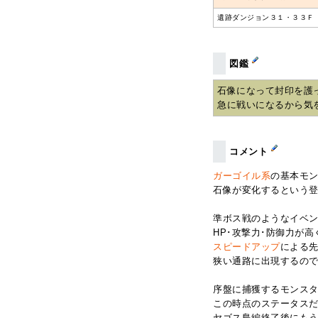
遺跡ダンジョン３１・３３Ｆ
図鑑
石像になって封印を護
急に戦いになるから気
コメント
ガーゴイル系
の基本モ
石像が変化するという
準ボス戦のようなイベ
HP･攻撃力･防御力が
スピードアップ
による
狭い通路に出現するの
序盤に捕獲するモンス
この時点のステータスだ
ヤゴス島編終了後にも