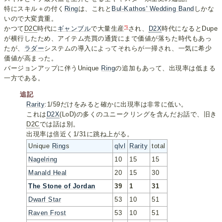
特にスキル＋の付く
Ring
は、これと
Bul-Kathos' Wedding Band
しかな
いので大変貴重。
*1
かつて
D2C
時代に
ギャンブル
で大量生産
され、
D2X
時代になるとDupe
が横行したため、アイテム売買の通貨にまで価値が落ちた時代もあっ
たが、
ラダー
システムの導入によってそれらが一掃され、一気に希少
価値が高まった。
バージョンアップに伴うUnique
Ring
の追加もあって、出現率は低まる
一方である。
追記
Rarity
:1/59だけをみると確かに出現率は非常に低い。
これは
D2X
(LoD)の多くのユニークリングを含んだお話で、旧き
D2C
では話は別。
出現率は倍近く1/31に跳ね上がる。
Unique
Ring
s
qlvl
Rarity
total
Nagelring
10
15
15
Manald Heal
20
15
30
The Stone of Jordan
39
1
31
Dwarf Star
53
10
51
Raven Frost
53
10
51