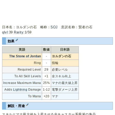
日本名：ヨルダンの石 略称：
SOJ
意訳名称：賢者の石
qlvl
:39
Rarity
:1/59
効果
英語
数値
日本語
The Stone of Jordan
-
ヨルダンの石
Ring
-
指輪
Required Level
29
必要レベル
To All Skill Levels
+1
全スキル向上
Increase Maximum Mana
25%
マナの最大値上昇
Adds
Lightning
Damage
1-12
電撃ダメージ上昇
To Mana
+20
マナ
解説・用途
スキルとマナ最大値を上昇させる全キャスター系垂涎の逸品。