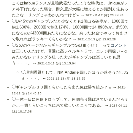
ころはimbueランスが最強武器だったような時代は、Uniqueがレ
ア格下げになった場合、耐久度が大幅に増えるとか識別方法あっ
たよな、リングじゃわかんねーけどｗ --
2021-11-17 (水) 23:44:48
LV45でのギャンブルだと少なくとも1個出る確率が、1000回で
約1.600%、2000回で約3.174%、10000回で14.896%か。約50%
になるのが43000回あたりになるな。余ったお金でやっておまけ
で取れればラッキーくらいかな？ --
2021-12-13 (月) 13:02:28
SoJのページだからギャンブルでSoJ狙うぜ！ って
コメント
は正しいんだけど、普通に高レベルキャラで、全レジ両吸い＋α
みたいなレアリングを狙った方がギャンブルは楽しいとも思
う・・・。 --
2021-12-13 (月) 13:15:04
現実問題として、NM Andariel回したほうが速そうだしね
ぇ・・・。 --
2021-12-13 (月) 13:17:25
ギャンブル３０回くらいしたら出た俺は勝ち組か？ｗ --
2021-
12-13 (月) 14:46:35
一体一日に何個ドロップして、何個売り飛ばさているんだろう
か…一個くらいこっちに来て欲しいところである。 --
2024-04-11
(木) 18:17:08