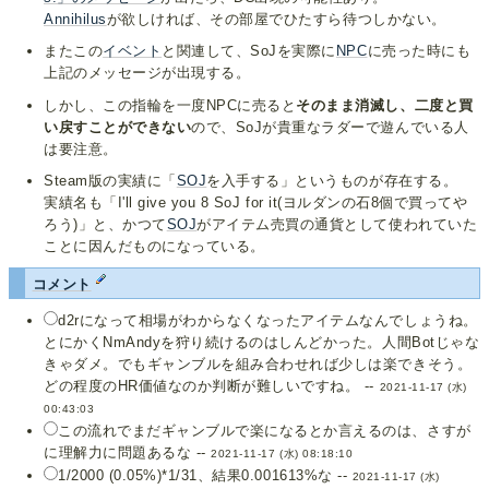
Annihilus
が欲しければ、その部屋でひたすら待つしかない。
またこの
イベント
と関連して、SoJを実際に
NPC
に売った時にも
上記のメッセージが出現する。
しかし、この指輪を一度NPCに売ると
そのまま消滅し、二度と買
い戻すことができない
ので、SoJが貴重なラダーで遊んでいる人
は要注意。
Steam版の実績に「
SOJ
を入手する」というものが存在する。
実績名も「I'll give you 8 SoJ for it(ヨルダンの石8個で買ってや
ろう)」と、かつて
SOJ
がアイテム売買の通貨として使われていた
ことに因んだものになっている。
コメント
d2rになって相場がわからなくなったアイテムなんでしょうね。
とにかくNmAndyを狩り続けるのはしんどかった。人間Botじゃな
きゃダメ。でもギャンブルを組み合わせれば少しは楽できそう。
どの程度のHR価値なのか判断が難しいですね。 --
2021-11-17 (水)
00:43:03
この流れでまだギャンブルで楽になるとか言えるのは、さすが
に理解力に問題あるな --
2021-11-17 (水) 08:18:10
1/2000 (0.05%)*1/31、結果0.001613%な --
2021-11-17 (水)