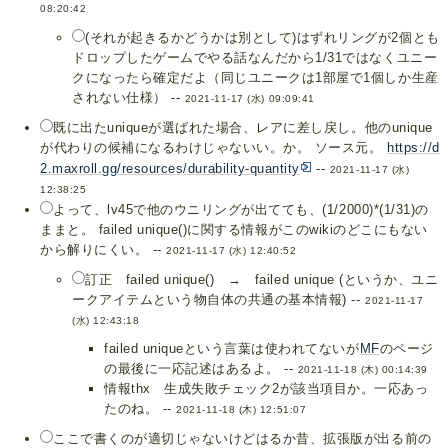
08:20:42
(それが起きるかどうかは別として)はずれリングが2個とも
ドロップしたゲームでやる話なんだから1/31ではなくユニー
クになったら確定だよ（同じユニークは1部屋で1個しか生産
されない仕様） --
2021-11-17 (水) 09:09:41
既に出たuniqueが選ばれた場合、レアに差し戻し。他のunique
が代わりの候補になるわけじゃないい。か。 ソース元。
https://d
2.maxroll.gg/resources/durability-quantity
--
2021-11-17 (水)
12:38:25
よって、lv45で他のウニリングが出てても、(1/2000)*(1/31)の
ままと。 failed unique()に関する情報がこのwikiのどこにもない
から解りにくい。 --
2021-11-17 (水) 12:40:52
訂正 failed unique() → failed unique (というか、ユニ
ークアイテムという物自体の共通の基本情報) --
2021-11-17
(水) 12:43:18
failed uniqueという言葉は使われてないが
MF
のページ
の最後に一応記述はあるよ。 --
2021-11-18 (木) 00:14:39
情報thx 生成失敗チェック2が該当項目か。一応あっ
たのね。 --
2021-11-18 (木) 12:51:07
ここで書くのが適切じゃないけどはるか昔、拡張版が出る前の