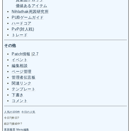
価値あるアイテム
Nihlathak死因研究所
PUBゲームガイド
ハードコア
PvP(対人戦)
トレード
その他
Patch情報
|
2.7
イベント
編集相談
ページ管理
管理者伝言板
関連リンク
テンプレート
下書き
コメント
人気の100件
今日の人気
今日
?
|昨日
?
総計
?
|接続中
?
更新履歴
Menu編集