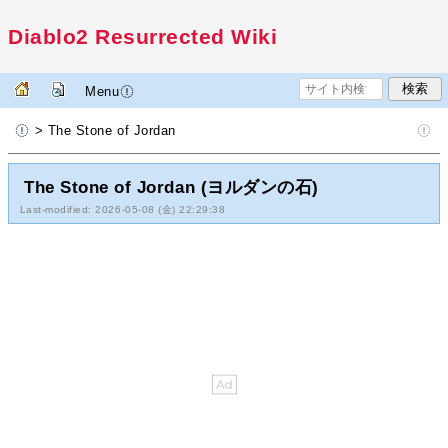
Diablo2 Resurrected Wiki
Menu
> The Stone of Jordan
The Stone of Jordan (ヨルダンの石)
Last-modified: 2026-05-08 (金) 22:29:38