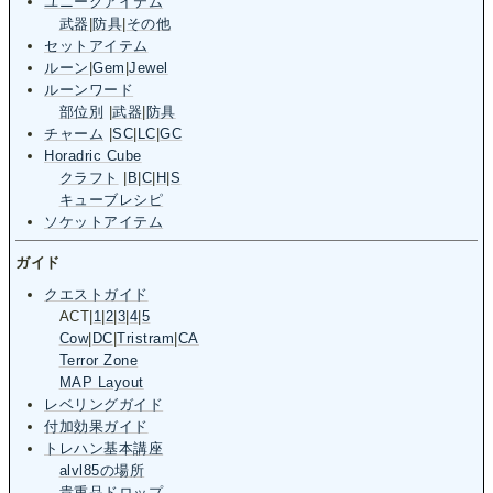
ユニークアイテム
武器
|
防具
|
その他
セットアイテム
ルーン
|
Gem
|
Jewel
ルーンワード
部位別
|
武器
|
防具
チャーム
|
SC
|
LC
|
GC
Horadric Cube
クラフト
|
B
|
C
|
H
|
S
キューブレシピ
ソケットアイテム
ガイド
クエストガイド
ACT
|
1
|
2
|
3
|
4
|
5
Cow
|
DC
|
Tristram
|
CA
Terror Zone
MAP Layout
レベリングガイド
付加効果ガイド
トレハン基本講座
alvl85の場所
貴重品ドロップ