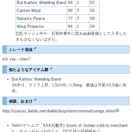
Bul-Kathos' Wedding Band
66
1
52
Carrion Wind
68
3
55
Nature's Peace
77
3
58
Wisp Projector
84
1
59
D2C
ラッシュ中や、石割作業中に思わぬ副産物として入手した
方も少なくないはずだ。
トレード価値
*2
d2r vex～ohm
似たようなアイテム群
Bul-Kathos' Wedding Band
Skill+1、ライフ上昇、LSの付いた
Ring
。価値は可変のLS値に依
存。
余談、おまけ
http://classic.battle.net/diablo2exp/items/normal/urings.shtml
Hellのゲームで
「XXXX(数字) Stone of Jordan sold to merchant
s.」のメッセージ
が出たら、DC出現の可能性あり。