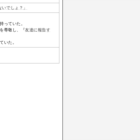
ないでしょ？」
持っていた。
を尊敬し、『
友達
に
報告す
ていた。
）