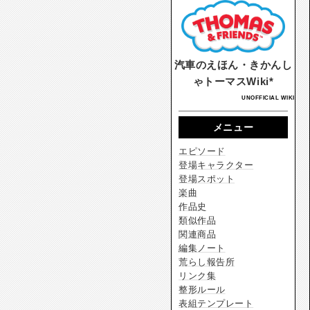
汽車のえほん・きかんし
ゃトーマスWiki*
UNOFFICIAL WIKI
メニュー
エピソード
登場キャラクター
登場スポット
楽曲
作品史
類似作品
関連商品
編集ノート
荒らし報告所
リンク集
整形ルール
表組テンプレート