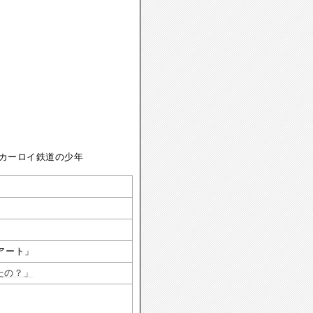
アート」
たの？」