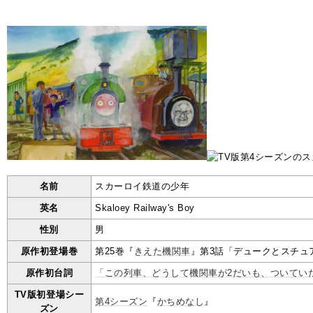
名前
スカーロイ鉄道の少年
英名
Skaloey Railway's Boy
性別
男
原作初登場巻
第25巻『
きえた機関車
』第3話「デュークとスチュ
原作初台詞
「この列車、どうして機関車が2だいも、ついてい
TV版初登場シー
第4シーズン
『
かちめなし
』
ズン