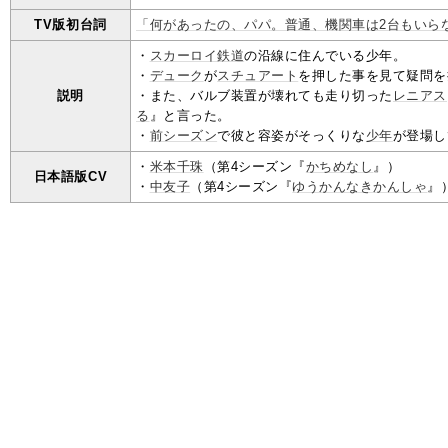
TV版初台詞
「何があったの、パパ。普通、機関車は2台もいら
・
スカーロイ鉄道
の沿線に住んでいる少年。
・
デューク
が
スチュアート
を押した事を見て疑問を
説明
・また、バルブ装置が壊れても走り切った
レニアス
る
』と言った。
・
前シーズン
で彼と容姿がそっくりな
少年
が登場し
・
米本千珠
（第4シーズン『
かちめなし
』）
日本語版CV
・
中友子
（第4シーズン『
ゆうかんなきかんしゃ
』