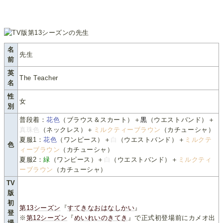
名
先生
前
英
The Teacher
名
性
女
別
普段着：
花色
（ブラウス＆スカート）＋
黒
（ウエストバンド）＋
真珠色
（ネックレス）＋
ミルクティーブラウン
（カチューシャ）
夏服1：
花色
（ワンピース）＋
白
（ウエストバンド）＋
ミルクテ
色
ィーブラウン
（カチューシャ）
夏服2：
緑
（ワンピース）＋
白
（ウエストバンド）＋
ミルクティ
ーブラウン
（カチューシャ）
TV
版
初
第13シーズン
『
すてきなおはなしかい
』
登
※
第12シーズン
『
めいれいのきてき
』で正式初登場前にカメオ出
場