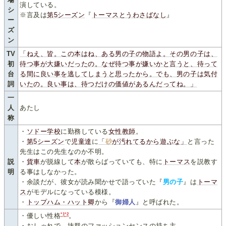
演している。
シ
※言及は
第5シーズン
『
トーマスとうわさばなし
』
ー
ズ
ン
TV
「ねえ、皆。この本はね、ある男の子の物語よ。その男の子は、
初
待つ事が大嫌いだったの。なぜ待つ事が嫌いかと言うと、待って
台
る間に良い事を逃してしまうと思ったから。でも、男の子は気付
詞
いたの。良い事は、待つだけの価値があるんだってね。」
一
人
あたし
称
・
ソドー学校
に勤務している
女性教師
。
・
第5シーズン
で
児童達
に
「
砂
が汚れてるから遊ぶな」
と言った
先生はこの先生なのか不明。
説
・
貨車
が脱線して
本
が散らばっていても、特に
トーマス
を説教す
明
る事はしなかった。
・余談だが、彼女が読み聞かせで語っていた『
男の子
』は
トーマ
ス
がモデルになっている模様。
・
トップハム・ハット卿
から『
御婦人
』と呼ばれた。
*1
*2
・優しい性格
。
・おしゃれで、抜群のファッションセンスの持ち主。