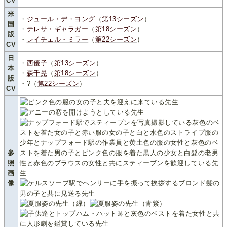
CV
米
・
ジュール・デ・ヨング
（
第13シーズン
）
国
・
テレサ・ギャラガー
（
第18シーズン
）
版
・
レイチェル・ミラー
（
第22シーズン
）
CV
日
・
西優子
（
第13シーズン
）
本
・
森千晃
（
第18シーズン
）
版
・?（
第22シーズン
）
CV
参
照
画
像