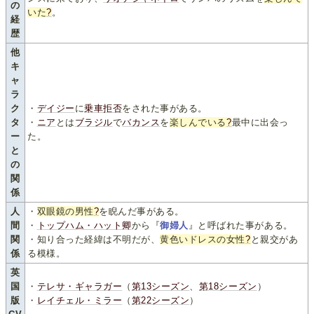
の
いた
?
。
経
歴
他
キ
ャ
ラ
ク
・
デイジー
に
乗車拒否
をされた事がある。
タ
・
ニア
とは
ブラジル
で
バカンス
を
楽しんでいる
?
最中に出会っ
ー
た。
と
の
関
係
人
・
双眼鏡の男性
?
を睨んだ事がある。
間
・
トップハム・ハット卿
から『
御婦人
』と呼ばれた事がある。
関
・知り合った経緯は不明だが、
黄色いドレスの女性
?
と親交があ
係
る模様。
英
国
・
テレサ・ギャラガー
（
第13シーズン
、
第18シーズン
）
版
・
レイチェル・ミラー
（
第22シーズン
）