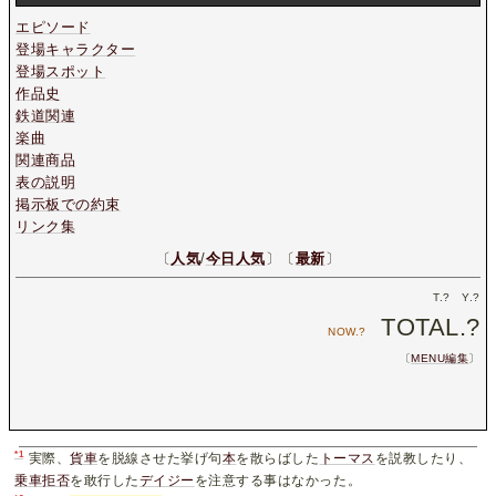
エピソード
登場キャラクター
登場スポット
作品史
鉄道関連
楽曲
関連商品
表の説明
掲示板での約束
リンク集
〔
人気
/
今日人気
〕〔
最新
〕
T.
?
Y.
?
TOTAL.
?
NOW.
?
〔
MENU編集
〕
*1
実際、
貨車
を脱線させた挙げ句
本
を散らばした
トーマス
を説教したり、
乗車拒否
を敢行した
デイジー
を注意する事はなかった。