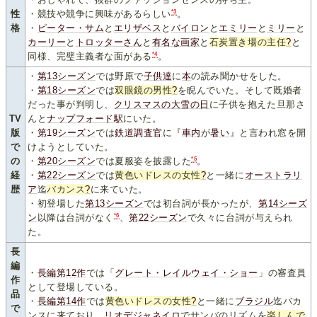
*3
性
・競技や競争に興味があるらしい
。
格
・
ピーター・サム
と
エリザベス
と
バイロン
と
エミリー
と
ミリー
と
カーリー
と
トロッターさん
と
有名な画家
と
石炭置き場の主任
?
と
*4
同様、完璧主義者な面がある
。
・
第13シーズン
では野原で
子供達
に
本
の読み聞かせをした。
・
第18シーズン
では
双眼鏡の男性
?
を睨んでいた。そして既婚者
だった事が判明し、
クリスマスの大雪の日
に子供を抱えた旦那さ
TV
んと
ナップフォード駅
にいた。
版
・
第19シーズン
では
鉄道調査官
に『
車
内
が
暑い
』と言われ窓を開
で
けようとしていた。
*5
の
・
第20シーズン
では夏服姿を披露した
。
経
・
第22シーズン
では
黄色いドレスの女性
?
と一緒に
オーストラリ
歴
ア
迄
バカンス
?
に来ていた。
・初登場した
第13シーズン
では初台詞が長かったが、
第14シーズ
*6
ン
以降は台詞がなく
、
第22シーズン
で久々に台詞が与えられ
た。
長
編
・
長編第12作
では「
グレート・レイルウェイ・ショー
」の審査員
作
として登場している。
品
・
長編第14作
では
黄色いドレスの女性
?
と一緒に
ブラジル
迄バカ
で
ンスに来ており、
リオデジャネイロ
でサンバのリズムを
楽しんで