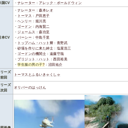
米国CV
・
ナレーター
：
アレック・ボールドウィン
・
ナレーター
：
森本レオ
・
トーマス
：
戸田恵子
・
ヘンリー
：
堀川亮
・
ゴードン
：
内海賢二
・
ジェームス
：
森功至
日本CV
・
パーシー
：
中島千里
・
トップハム・ハット卿
：
青野武
・
砂場を作りに来た紳士
：
塩屋浩三
・
ゴードンの機関士
：
遠藤守哉
・
ブリジット・ハット
：
西田裕美
・
学生服の男の子
?
：
沼田祐介
シリーズ
トーマスとふるいきゃくしゃ
前回
シリーズ
オリバーのはっけん
次回
参照画像