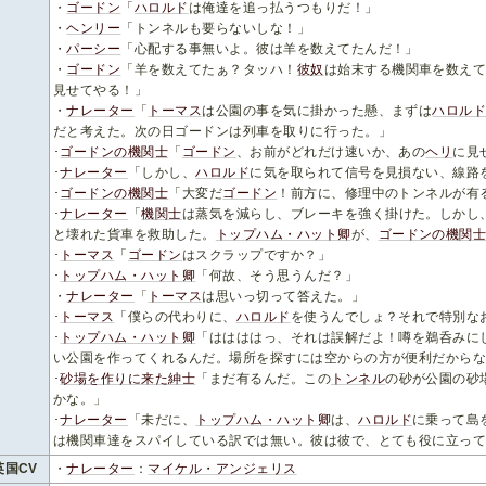
・
ゴードン
「
ハロルド
は俺達を追っ払うつもりだ！」
・
ヘンリー
「トンネルも要らないしな！」
・
パーシー
「心配する事無いよ。彼は羊を数えてたんだ！」
・
ゴードン
「羊を数えてたぁ？タッハ！
彼奴
は始末する機関車を数え
見せてやる！」
・
ナレーター
「
トーマス
は公園の事を気に掛かった懸、まずは
ハロル
だと考えた。次の日ゴードンは列車を取りに行った。」
･
ゴードンの機関士
「
ゴードン
、お前がどれだけ速いか、あの
ヘリ
に見
･
ナレーター
「しかし、
ハロルド
に気を取られて信号を見損ない、線路
･
ゴードンの機関士
「大変だ
ゴードン
！前方に、修理中のトンネルが有
･
ナレーター
「
機関士
は蒸気を減らし、ブレーキを強く掛けた。しかし
と壊れた貨車を救助した。
トップハム・ハット卿
が、
ゴードンの機関
･
トーマス
「
ゴードン
はスクラップですか？」
･
トップハム・ハット卿
「何故、そう思うんだ？」
・
ナレーター
「
トーマス
は思いっ切って答えた。」
･
トーマス
「僕らの代わりに、
ハロルド
を使うんでしょ？それで特別な
･
トップハム・ハット卿
「ははははっ、それは誤解だよ！噂を鵜呑みに
い公園を作ってくれるんだ。場所を探すには空からの方が便利だから
･
砂場を作りに来た紳士
「まだ有るんだ。この
トンネル
の砂が公園の砂
かな。」
･
ナレーター
「未だに、
トップハム・ハット卿
は、
ハロルド
に乗って島
は機関車達をスパイしている訳では無い。彼は彼で、とても役に立っ
英国CV
・
ナレーター
：
マイケル・アンジェリス