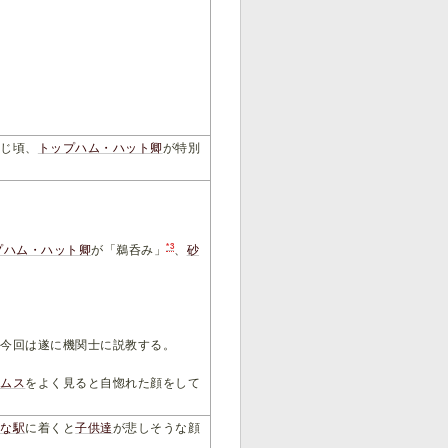
同じ頃、
トップハム・ハット卿
が特別
。
*3
プハム・ハット卿
が「鵜呑み」
、
砂
、今回は遂に機関士に説教する。
ームス
をよく見ると自惚れた顔をして
さな駅
に着くと
子供達
が悲しそうな顔