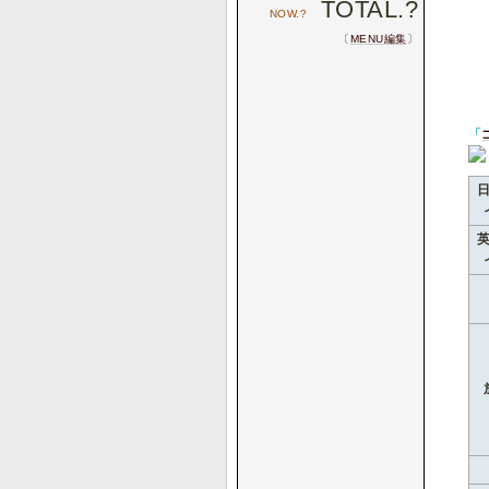
TOTAL.
?
NOW.
?
〔
MENU編集
〕
「