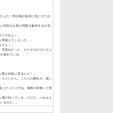
てたんだ！明日俺が如何に役に立つか
ド
と特別なお客の問題を解決するの先
せてやれよ！」
を間違えてしまった。」
るぞぉ！」
、手遅れだった。
トーマス
が
ゴードン
士
を咎めている。」
お客が此処に居るんだ！」
しちゃいかん。こちらの
紳士
が、新し
な。」
場にぴったりでね。偶然の産物って所
を飛び回っている。だけど、
ハロルド
ているのだ。」