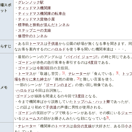
・
グレンノック駅
登場スポ
・
ティッドマス機関庫
ット
・
ティッドマス機関庫の転車台
・
ティッドマス貨物小屋
・
標準軌と狭軌が並んだトンネル
・
ステップニーの支線
・
修理中のトンネル
・ある日
トーマス
は
子供達
から公園の砂場が無くなる事を聞きます。
あらすじ
なお客を案内するのに
ハロルド
を使う事を聞いた機関車達は・・・。
・最初のシーンのアングルは『
バイバイ ジョージ!
』の時と同じである
・
ゴードン
が赤色の急行客車を牽引するのは
4
度
目
である。
・
ゴードン
は
今期
3
回
目の主役回。
*1
*2
・
トーマス
が「取越し苦労」
、
ナレーター
が「食んでいる」
、
トッ
*4
場を作りに来た紳士
が「偶然の産物」
と難しい言葉を使う。
･一部のシーンが『
ゴードンのまど
』の使い回し映像である。
メモ
･
ハロルド
は今回は台詞無し。
･
ゴードン
が線路を間違えるの今回で
3
度目
となる。
・今まで機関車ばかり説教していた
トップハム・ハット卿
であったが
･この話より初めて
子供達
の声優に男性が使用される。
・
ゴードン
の笑顔がアップで映るシーンがあるが、その横にいる
ジェ
*5
いる
ジェームス
の顔がお爺さんみたいな顔になっている
。
・
ナレーター
「機関車の
トーマス
は
自分の支線
が大好きだ、ある日
小
をしている。」