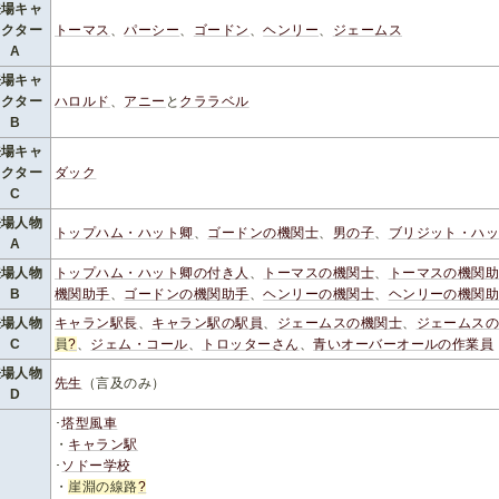
登場キャ
ラクター
トーマス
、
パーシー
、
ゴードン
、
ヘンリー
、
ジェームス
A
登場キャ
ラクター
ハロルド
、
アニー
と
クララベル
B
登場キャ
ラクター
ダック
C
登場人物
トップハム・ハット卿
、
ゴードンの機関士
、
男の子
、
ブリジット・ハ
A
登場人物
トップハム・ハット卿の付き人
、
トーマスの機関士
、
トーマスの機関
B
機関助手
、
ゴードンの機関助手
、
ヘンリーの機関士
、
ヘンリーの機関
登場人物
キャラン駅長
、
キャラン駅の駅員
、
ジェームスの機関士
、
ジェームス
C
員
?
、
ジェム・コール
、
トロッターさん
、
青いオーバーオールの作業員
登場人物
先生
（言及のみ）
D
･
塔型風車
・
キャラン駅
･
ソドー学校
・
崖淵の線路
?