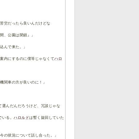
し苦労だったら良いんだけどな
の間、公園は閉鎖』」
け込んで来た。」
を案内にするのに僕等じゃなくて
ハロ
対機関車の方が良いのに！」
て選んだんだろうけど、冗談じゃな
でいる。
ハロルド
は暫く旋回していた
は今の状況について話し合った。」