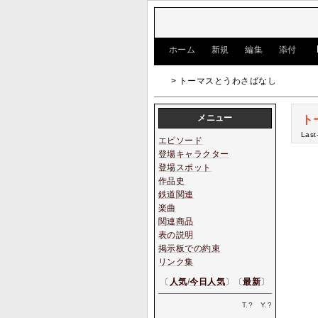
[
ホーム
|
新規
|
編集
|
添付
]
> トーマスとうわさばなし
メニュー
ト
Last
エピソード
登場キャラクター
登場スポット
作品史
鉄道関連
楽曲
関連商品
表の説明
掲示板での約束
リンク集
〔
人気
/
今日人気
〕〔
最新
〕
T.
?
Y.
?