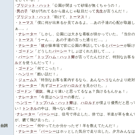
･
ブリジット・ハット
「公園が閉まって砂場が無くちゃうの！」
･
男の子
「砂が汚れてるから遊んじゃ駄目だって
先生
が言うんだ！」
･
ブリジット・ハット
「助けて、
トーマス
！」
・
トーマス
「僕に何が出来るか見てみるよ。…あの子達の心配が取越
ぁ…。」
・
ナレーター
「しかし、公園には大きな看板が掛かっていた。『当分
・
トーマス
「うーん…、あの子達の言った通りだ…。」
・
ナレーター
「
彼
が操車場で皆に公園の事話していると
パーシー
が駆
・
ゴードン
「どうした
パーシー
？しょぼくれた顔して…。」
・
パーシー
「
トップハム・ハット卿
が言ってたんだけど、特別なお客
ルド
を使うんだって！」
・
ゴードン
「何てこった！」
・
ヘンリー
「酷い話だ！」
・
ジェームス
「特別なお客を案内するなら、あんな
ヘリ
なんかより絶
・
ナレーター
「先ず
ゴードン
が
ハロルド
を見かけた。」
･
ゴードン
「
彼奴
、俺より速いと思ってるなぁ？負けるもんかぁ！」
・
ナレーター
「今度は
ヘンリー
の番だ。」
･
ヘンリー
「
トップハム・ハット卿
は、
ハロルド
が僕より優秀だと思っ
い！
トンネル
の中は、飛べない癖に！」
･
ナレーター
「
パーシー
は、信号で停止した。傍では、羊達が草を食ん
が、軈て飛び去った。」
台詞
・
パーシー
「何やってたか分かったぞ！羊を数えてたんだ！」
・
ナレーター
「
パーシー
はホッとした気分で走り出した。夕方みんな