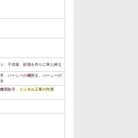
ット
、
子供達
、
砂場を作りに来た紳士
助手
、
パーシーの機関士
、
パーシーの
助手
の機関助手
、
トンネル工事の作業