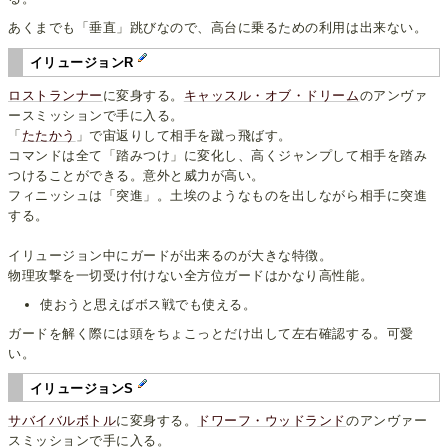
あくまでも「垂直」跳びなので、高台に乗るための利用は出来ない。
イリュージョンR
ロストランナー
に変身する。
キャッスル・オブ・ドリーム
のアンヴァ
ースミッションで手に入る。
「
たたかう
」で宙返りして相手を蹴っ飛ばす。
コマンドは全て「踏みつけ」に変化し、高くジャンプして相手を踏み
つけることができる。意外と威力が高い。
フィニッシュは「突進」。土埃のようなものを出しながら相手に突進
する。
イリュージョン中にガードが出来るのが大きな特徴。
物理攻撃を一切受け付けない全方位ガードはかなり高性能。
使おうと思えばボス戦でも使える。
ガードを解く際には頭をちょこっとだけ出して左右確認する。可愛
い。
イリュージョンS
サバイバルボトル
に変身する。
ドワーフ・ウッドランド
のアンヴァー
スミッションで手に入る。