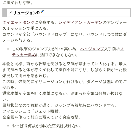
に風変わりな技。
イリュージョンD
ダイエットタンク
に変身する。
レイディアントガーデン
のアンヴァー
スミッションで手に入る。
コマンドが全部「バウンドドロップ」になり、バウンドしつつ敵にダ
メージを与える。
この攻撃のジャンプ力が中々高い為、
ハイジャンプ
入手前の
ス
テッカー集め
に活用できなくもない。
本物と同様、前から攻撃を受けると空気が溜まって巨大化する。最大
まで溜めると体が赤く変化して操作不能になり、しばらく転がった後
爆発して周囲を巻き込む。
この時、強制的にイリュージョンが解けるが、ダメージは無いのでご
安心を。
通常攻撃が空気を吐く攻撃になるが、溜まった空気は何故か抜けな
い。
風船状態なので移動が遅く、ジャンプも着地時にバウンドする。
フィニッシュは「ジェット噴射」
全空気を使って前方に飛んでいく突進攻撃。
やっぱり何故か溜めた空気は抜けない。