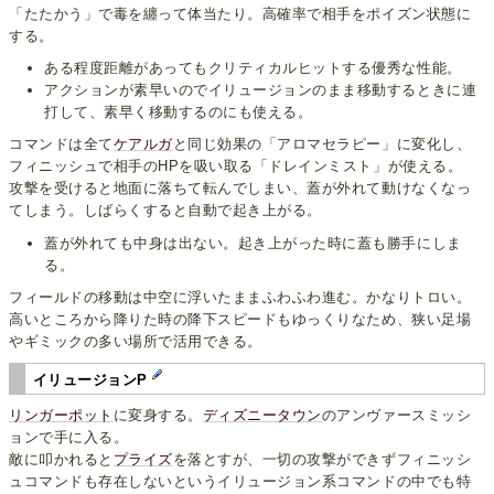
「たたかう」で毒を纏って体当たり。高確率で相手をポイズン状態に
する。
ある程度距離があってもクリティカルヒットする優秀な性能。
アクションが素早いのでイリュージョンのまま移動するときに連
打して、素早く移動するのにも使える。
コマンドは全て
ケアルガ
と同じ効果の「アロマセラピー」に変化し、
フィニッシュで相手のHPを吸い取る「ドレインミスト」が使える。
攻撃を受けると地面に落ちて転んでしまい、蓋が外れて動けなくなっ
てしまう。しばらくすると自動で起き上がる。
蓋が外れても中身は出ない。起き上がった時に蓋も勝手にしま
る。
フィールドの移動は中空に浮いたままふわふわ進む。かなりトロい。
高いところから降りた時の降下スピードもゆっくりなため、狭い足場
やギミックの多い場所で活用できる。
イリュージョンP
リンガーポット
に変身する。
ディズニータウン
のアンヴァースミッシ
ョンで手に入る。
敵に叩かれると
プライズ
を落とすが、一切の攻撃ができずフィニッシ
ュコマンドも存在しないというイリュージョン系コマンドの中でも特