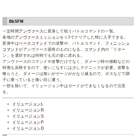
BbSFM
一定時間
アンヴァース
に変身して戦うバトルコマンドの一覧。
各地の
アンヴァースミッション
を☆3でクリアした時に入手できる。
変身中は
ベースコマンド
での攻撃や、バトルコマンド、
フィニッシュ
コマンド
がアンヴァース固有のものになる。
コマンド
内の「リター
ン」を選択すれば何時でも元の姿に戻れる。
アンヴァースのコマンドや攻撃だけでなく、ダメージ時や移動などの
特徴も反映するので、使いこなすには少しテクニックが必要。攻撃を
喰らうと、ダメージは無いがゲージがかなり減るので、ボスなどで調
子に乗っていると痛い目に遭う。
一部を除いて、イリュージョン中はガードができなくなるので注意
を。
イリュージョンL
イリュージョンR
イリュージョンS
イリュージョンP
イリュージョンD