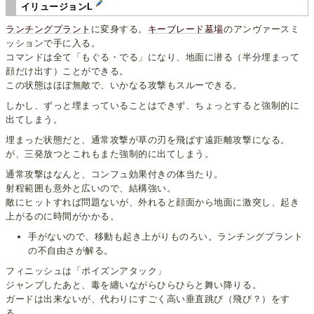
イリュージョンL
ランチングプラント
に変身する。
キーブレード墓場
のアンヴァースミ
ッションで手に入る。
コマンドは全て「もぐる・でる」になり、地面に潜る（半分埋まって
顔だけ出す）ことができる。
この状態はほぼ無敵で、いかなる攻撃もスルーできる。
しかし、ずっと埋まっていることはできず、ちょっとすると強制的に
出てしまう。
埋まった状態だと、通常攻撃が草の刃を飛ばす遠距離攻撃になる。
が、三発放つとこれもまた強制的に出てしまう。
通常攻撃はなんと、コンフュ効果付きの体当たり。
射程範囲も意外と広いので、結構強い。
敵にヒットすれば問題ないが、外れると顔面から地面に激突し、起き
上がるのに時間がかかる。
手がないので、移動も起き上がりものろい。ランチングプラント
の不自由さが解る。
フィニッシュは「ポイズンアタック」
ジャンプしたあと、毒を纏いながらひらひらと舞い降りる。
ガードは出来ないが、代わりにすごく高い垂直跳び（飛び？）をす
る。