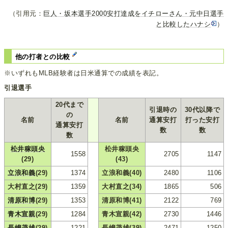
（引用元：
巨人・坂本選手2000安打達成をイチローさん・元中日選手
と比較したハナシ
）
他の打者との比較
※いずれもMLB経験者は日米通算での成績を表記。
引退選手
20代まで
引退時の
30代以降で
の
名前
名前
通算安打
打った安打
通算安打
数
数
数
松井稼頭央
松井稼頭央
1558
2705
1147
(29)
(43)
立浪和義
(29)
1374
立浪和義(40)
2480
1106
大村直之(29)
1359
大村直之(34)
1865
506
清原和博
(29)
1353
清原和博(41)
2122
769
青木宣親
(29)
1284
青木宣親(42)
2730
1446
長嶋茂雄
(29)
1221
長嶋茂雄(39)
2471
1250