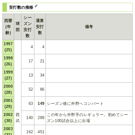
安打数の推移
シー
西暦
通算
球
ズン
(年
安打
備考
団
安打
齢)
数
数
1997
4
4
(25)
1998
17
21
(26)
1999
13
34
(27)
2000
52
86
(28)
2001
63
149
シーズン後に外野へコンバート
(29)
2002
西
この年から外野手のレギュラー。初めてシー
140
289
(30)
武
ズン100試合以上に出場
2003
162
451
(31)