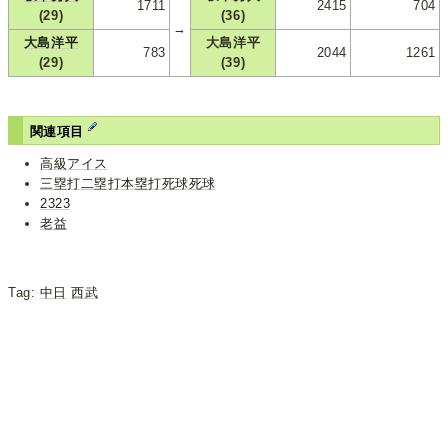
1711
2415
704
(29)
(36)
→
大島洋平
大島洋平
783
2044
1261
(29)
(39)
関連項目
高級アイス
三塁打二塁打本塁打死球死球
2323
老益
Tag:
中日
西武