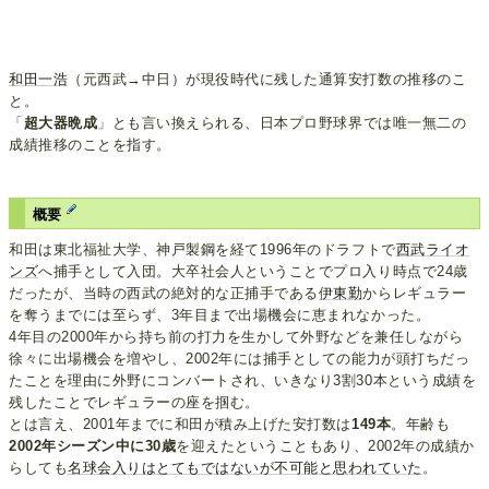
和田一浩
（元西武→中日）が現役時代に残した通算安打数の推移のこ
と。
「
超大器晩成
」とも言い換えられる、日本プロ野球界では唯一無二の
成績推移のことを指す。
概要
和田は東北福祉大学、神戸製鋼を経て1996年のドラフトで
西武ライオ
ンズ
へ捕手として入団。大卒社会人ということでプロ入り時点で24歳
だったが、当時の西武の絶対的な正捕手である
伊東勤
からレギュラー
を奪うまでには至らず、3年目まで出場機会に恵まれなかった。
4年目の2000年から持ち前の打力を生かして外野などを兼任しながら
徐々に出場機会を増やし、2002年には捕手としての能力が頭打ちだっ
たことを理由に外野にコンバートされ、いきなり3割30本という成績を
残したことでレギュラーの座を掴む。
とは言え、2001年までに和田が積み上げた安打数は
149本
。年齢も
2002年シーズン中に30歳
を迎えたということもあり、2002年の成績か
らしても
名球会入りはとてもではないが不可能と思われていた
。