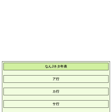
なんJネタ年表
ア行
カ行
サ行