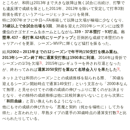
ところが、和田は2013年まで大きな故障は無く試合に出続け、打撃で
も
違反球
で成績を落とした2011年、2012年を除いて安定して打率3割
前後を残すというアベレージヒッターぶりを発揮。
特に2007年オフに中日へFA移籍して以降は欠場が極端に少なくなり、
35歳以上で全試合出場を3回
、38歳を迎えた2010年シーズンには
投手
優位のナゴヤドームをホームとしながら
.339・37本塁打・93打点、出
塁率.437・長打率.624共にリーグトップ
と圧倒的な成績で本塁打のキ
ャリアハイを更新、シーズンMVPに輝くなど猛打を振るった。
結局
2002～2013年までの12シーズンで年平均150安打を積み重ね、
2013年シーズン終了時に通算安打数は1900本に到達
。2014年は骨折で
*1
シーズンの1/3を欠場
、2015年はレギュラーを外され引退となった
*2
が、終わってみれば
通算2050安打を重ねて
名球会
入りを果たした
。
ネット上では和田のシーズンごとの成績推移を貼られる際、「30歳を
迎えるシーズン開始時点で通算149安打」という文言から「2000本なん
て無理」と見せかけてその後の成績の伸びっぷりに驚くのがお決まり
となり、その独特の成績推移は他に比較対象がいないことから次第に
「
和田曲線
」と言い換えられるようになった。
他にもその成績の伸び方から「悪魔と契約（
何か
を犠牲に）して力を
*3
得た」と言われたり、早熟タイプの選手の30歳時点の通算安打数
と比
べられたりしている。