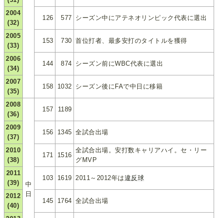
2004
126
577
シーズン中にアテネオリンピック代表に選出
(32)
2005
153
730
首位打者、最多安打のタイトルを獲得
(33)
2006
144
874
シーズン前にWBC代表に選出
(34)
2007
158
1032
シーズン後にFAで中日に移籍
(35)
2008
157
1189
(36)
2009
156
1345
全試合出場
(37)
2010
全試合出場。安打数キャリアハイ。セ・リー
171
1516
(38)
グMVP
2011
103
1619
2011～2012年は
違反球
(39)
中
日
2012
145
1764
全試合出場
(40)