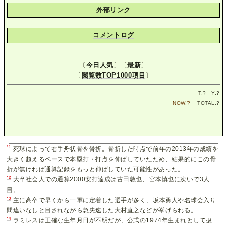
外部リンク
コメントログ
〔
今日人気
〕〔
最新
〕
〔
閲覧数TOP1000項目
〕
T.
?
Y.
?
NOW.
?
TOTAL.
?
*1
死球によって右手舟状骨を骨折。骨折した時点で前年の2013年の成績を
大きく超えるペースで本塁打・打点を伸ばしていたため、結果的にこの骨
折が無ければ通算記録をもっと伸ばしていた可能性があった。
*2
大卒社会人での通算2000安打達成は古田敦也、宮本慎也に次いで3人
目。
*3
主に高卒で早くから一軍に定着した選手が多く、坂本勇人や名球会入り
間違いなしと目されながら急失速した大村直之などが挙げられる。
*4
ラミレスは正確な生年月日が不明だが、公式の1974年生まれとして扱