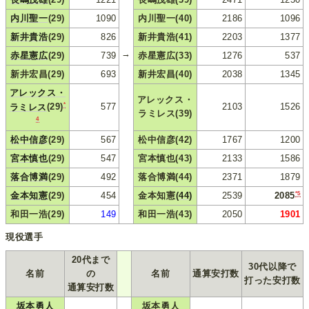
内川聖一
(29)
1090
内川聖一(40)
2186
1096
新井貴浩
(29)
826
新井貴浩(41)
2203
1377
→
赤星憲広
(29)
739
赤星憲広(33)
1276
537
新井宏昌(29)
693
新井宏昌(40)
2038
1345
アレックス・
アレックス・
*
577
2103
1526
ラミレス
(29)
ラミレス(39)
4
松中信彦
(29)
567
松中信彦(42)
1767
1200
宮本慎也
(29)
547
宮本慎也(43)
2133
1586
落合博満
(29)
492
落合博満(44)
2371
1879
*5
金本知憲
(29)
454
金本知憲
(44)
2539
2085
和田一浩(29)
149
和田一浩(43)
2050
1901
現役選手
20代まで
30代以降で
名前
の
名前
通算安打数
打った安打数
通算安打数
坂本勇人
坂本勇人