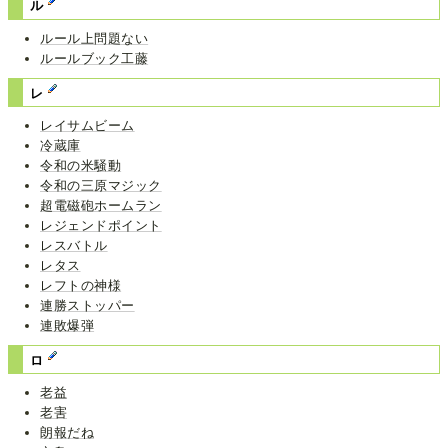
ル
ルール上問題ない
ルールブック工藤
レ
レイサムビーム
冷蔵庫
令和の米騒動
令和の三原マジック
超電磁砲ホームラン
レジェンドポイント
レスバトル
レタス
レフトの神様
連勝ストッパー
連敗爆弾
ロ
老益
老害
朗報だね