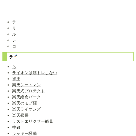
ラ
リ
ル
レ
ロ
ラ
ら
ライオンは筋トレしない
裸王
楽天シートマン
楽天式プロテクト
楽天絶命パーク
楽天のモブ顔
楽天ライオンズ
楽天寮長
ラストエリクサー能見
拉致
ラッキー騒動