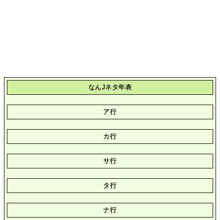
なんJネタ年表
ア行
カ行
サ行
タ行
ナ行