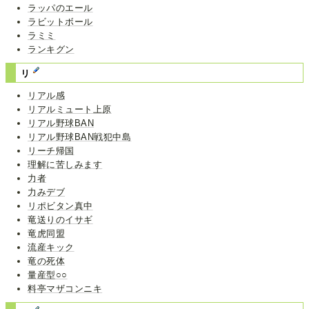
ラッパのエール
ラビットボール
ラミミ
ランキグン
リ
リアル感
リアルミュート上原
リアル野球BAN
リアル野球BAN戦犯中島
リーチ帰国
理解に苦しみます
力者
力みデブ
リポビタン真中
竜送りのイサギ
竜虎同盟
流産キック
竜の死体
量産型○○
料亭マザコンニキ