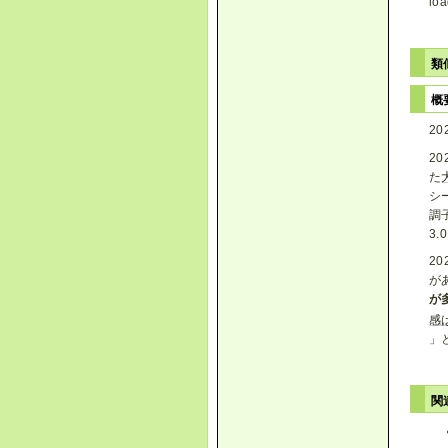
loa
類
概
2
2
た
シ
調
3
2
が
が
感
」
関