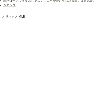
野球は一人でするんじゃない
…山本が掛けられた言葉。
なお試合
。
ムエンゴ
g:
オリックス
MLB