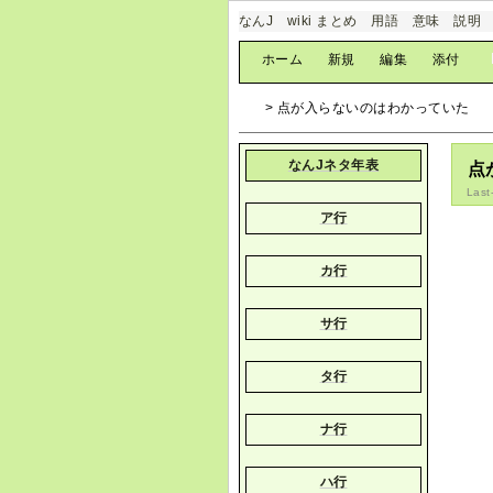
なんJ wiki まとめ 用語 意味 説明
[
ホーム
|
新規
|
編集
|
添付
]
> 点が入らないのはわかっていた
なんJネタ年表
点
Last
ア行
カ行
サ行
タ行
ナ行
ハ行