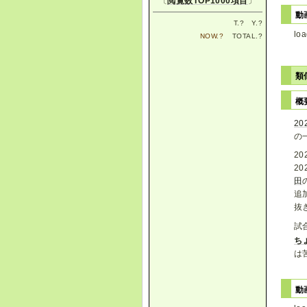
〔
閲覧数TOP1000項目
〕
動
T.
?
Y.
?
loa
NOW.
?
TOTAL.
?
類
概
2
の
2
20
田
追
抜
試
ち
は
動