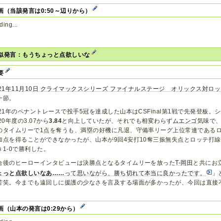
画（当該発言は0:50～辺りから）
ding...
似発言：もうちょっと点欲しいな
要
021年11月10日 クライマックスシリーズ ファイナルステージ オリックス対ロッ
一節。
021年のペナントレースで投手5冠を達成した山本はCSFinal第1戦で先発登板。
20年度の3.07から
3.84
と向上していたが、それでも相変わらず
ムエンゴ
気味で
のタイムリーで1点を奪うも、満塁の好機に凡退、守備率リーグ上位常連である
加点を得ることができなかったが、山本が9回4安打10奪三振無失点とロッテ打
き1-0で勝利した。
合後のヒーローインタビューは決勝点となるタイムリーを放った
T-岡田
と共にお
ょっと点欲しいなあ……
って思いながら、勝ち切れて本当に良かったです。
」
苦笑。今までも遠回しに援護の少なさを言及する場面が多かったが、今回は直接
画（山本の発言は0:29から）