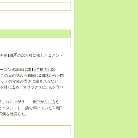
テ第1戦
の試合後に残したコメント
シーズン援護率は
2019年度の2.36
、
、この日の試合も初回に2四球から
T-岡
ロッテの守備の固さに阻まれるなど、
線を封じ込め、オリックスは1点を守り
立ち台に上がり、「
途中から、
もう
とコメントし、隣で聞いていたT-岡田
不満を吐露した。