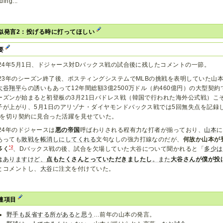
ding...
似発言2：投げる時に打ってほしい
要
024年5月1日、ドジャース対Dバックス戦の試合後に残したコメントの一節。
023年のシーズン終了後、ポスティングシステムでMLBの挑戦を表明していた山
大谷翔平
らの誘いもあって12年間総額3億2500万ドル（約460億円）の大型契
ーズンが始まると初登板の3月21日パドレス戦（韓国で行われた海外公式戦）こ
子が上がり、5月1日のアリゾナ・ダイヤモンドバックス戦では5回無失点を記録し
.0を切り契約に見合った活躍を見せていた。
024年のドジャースは
悪の帝国
呼ばわりされる程有力な打者が揃っており、
山本
に
あっても
敗戦を帳消しにしてくれる
文句なしの強力打線なのだが、
何故か山本が
*2
多く
、Dバックス戦の後、試合を欠場していた大谷について聞かれると「
多少は
はありますけど、
点もたくさんとっていただきましたし
。また
大谷さんが僕が投
とコメントし、
大谷
に注文を付けていた。
連項目
野手も反省する所があると思う
…前年の山本の発言。