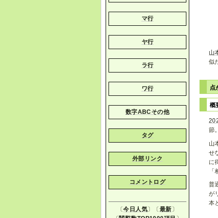
マ行
ヤ行
山
似
ラ行
点
ワ行
概
数字ABCその他
2
節
タグ
山
せ
外部リンク
に
「
コメントログ
普
が
本
〔
今日人気
〕〔
最新
〕