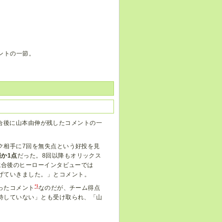
ントの一節。
合後に山本由伸が残したコメントの一
ク相手に7回を無失点という好投を見
僅か1点
だった。8回以降もオリックス
試合後のヒーローインタビューでは
げていきました。」とコメント。
*1
ったコメント
なのだが、チーム得点
待していない」とも受け取られ、「山