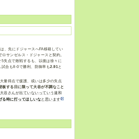
本は、先にドジャースへFA移籍してい
約でロサンゼルス・ドジャースと契約。
そ5失点で敗戦するも、以後は徐々に
試合も8-0で勝利、防御率も
2.91
と
大量得点で援護、或いは多少の失点
登板する日に限って大谷が不調なこと
大谷さんが出ていないっていう違和
げる時に打ってほしいな
と思います