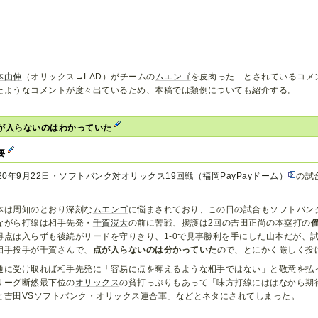
本由伸
（オリックス→LAD）がチームの
ムエンゴ
を皮肉った…とされているコメ
たようなコメントが度々出ているため、本稿では類例についても紹介する。
が入らないのはわかっていた
要
020年9月22日・ソフトバンク対オリックス19回戦（福岡PayPayドーム）
の試
。
本は周知のとおり深刻な
ムエンゴ
に悩まされており、この日の試合もソフトバン
ながら打線は相手先発・
千賀滉大
の前に苦戦、援護は2回の吉田正尚の本塁打の
得点は入らずも後続がリードを守りきり、1-0で見事勝利を手にした山本だが、
相手投手が千賀さんで、
点が入らないのは分かっていた
ので、とにかく厳しく投
通に受け取れば相手先発に「容易に点を奪えるような相手ではない」と敬意を払
リーグ断然最下位の
オリックス
の貧打っぷりもあって「味方打線にははなから期
と吉田VSソフトバンク・オリックス連合軍」などとネタにされてしまった。