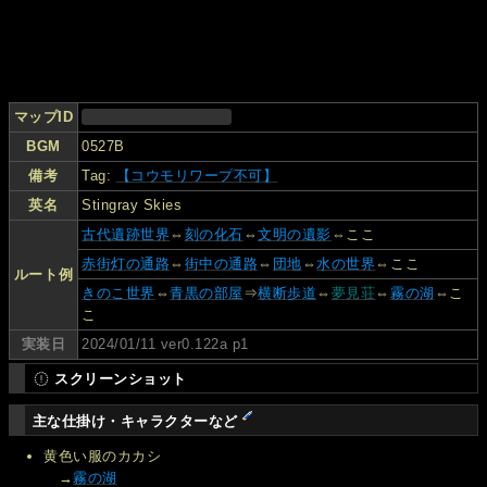
マップID
BGM
0527B
備考
Tag:
【コウモリワープ不可】
英名
Stingray Skies
古代遺跡世界
⇔
刻の化石
⇔
文明の遺影
⇔ここ
赤街灯の通路
⇔
街中の通路
⇔
団地
⇔
水の世界
⇔ここ
ルート例
きのこ世界
⇔
青黒の部屋
⇒
横断歩道
⇔
夢見荘
⇔
霧の湖
⇔こ
こ
実装日
2024/01/11 ver0.122a p1
スクリーンショット
主な仕掛け・キャラクターなど
黄色い服のカカシ
→
霧の湖