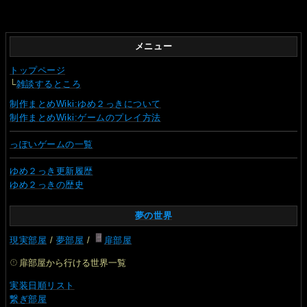
メニュー
トップページ
└
雑談するところ
制作まとめWiki:ゆめ２っきについて
制作まとめWiki:ゲームのプレイ方法
っぽいゲームの一覧
ゆめ２っき更新履歴
ゆめ２っきの歴史
夢の世界
現実部屋
/
夢部屋
/
扉部屋
扉部屋から行ける世界一覧
実装日順リスト
繋ぎ部屋