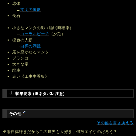
球体
→
文明の遺影
長石
小さなマンタの影（睡眠時確率）
→
コーラルビーチ
（夕刻）
橙色の人影
→
白樺の湖鏡
尾を靡かせるマンタ
ブランコ
大きな掌
廃車
赤い《工事中看板》
収集要素 (※ネタバレ注意)
その他
その他を書き換える
夕陽自体好きだからこの世界も大好き。何故エイなのだろう？