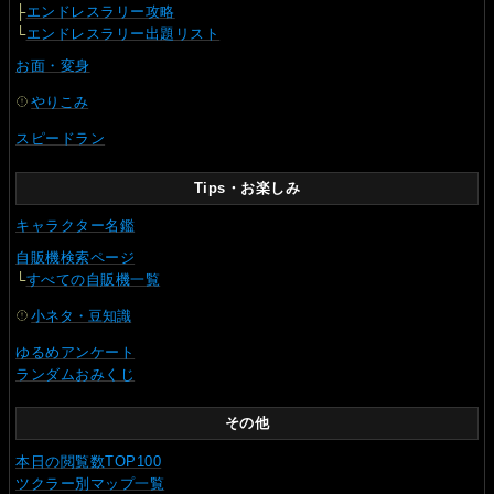
├
エンドレスラリー攻略
└
エンドレスラリー出題リスト
お面・変身
やりこみ
スピードラン
Tips・お楽しみ
キャラクター名鑑
自販機検索ページ
└
すべての自販機一覧
小ネタ・豆知識
ゆるめアンケート
ランダムおみくじ
その他
本日の閲覧数TOP100
ツクラー別マップ一覧