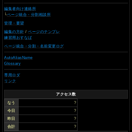
編集者向け連絡所
└
ページ統合・分割相談所
管理・要望
編集の方針
/
ページのテンプレ
練習用おすなば
ページ統合・分割・名前変更ログ
AutoAliasName
Glossary
専用ロダ
リンク
アクセス数
なう
?
今日
?
昨日
?
合計
?