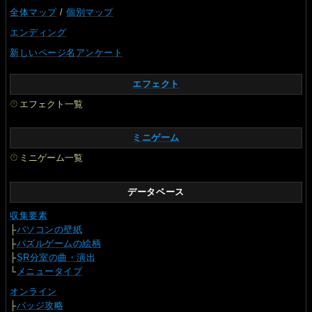
全体マップ
/
個別マップ
エンディング
新しいページ名アンケート
エフェクト
エフェクト一覧
ミニゲーム
ミニゲーム一覧
データベース
収集要素
├
パソコンの壁紙
├
パズルゲームの絵柄
├
SR分室の曲・演出
└
メニュータイプ
オンライン
├
バッジ攻略