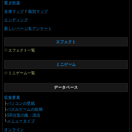
繋ぎ部屋
全体マップ
/
個別マップ
エンディング
新しいページ名アンケート
エフェクト
エフェクト一覧
ミニゲーム
ミニゲーム一覧
データベース
収集要素
├
パソコンの壁紙
├
パズルゲームの絵柄
├
SR分室の曲・演出
└
メニュータイプ
オンライン