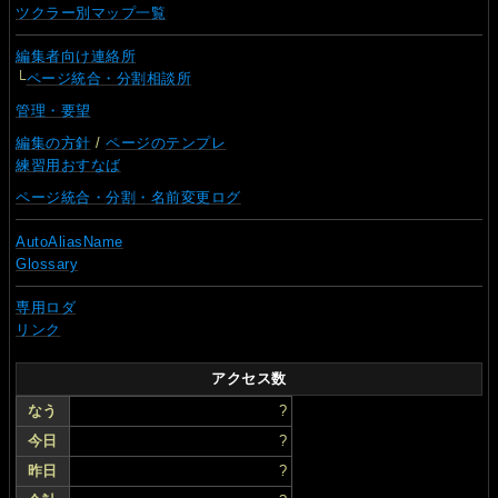
ツクラー別マップ一覧
編集者向け連絡所
└
ページ統合・分割相談所
管理・要望
編集の方針
/
ページのテンプレ
練習用おすなば
ページ統合・分割・名前変更ログ
AutoAliasName
Glossary
専用ロダ
リンク
アクセス数
なう
?
今日
?
昨日
?