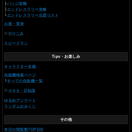
├
バッジ攻略
├
エンドレスラリー攻略
└
エンドレスラリー出題リスト
お面・変身
やりこみ
スピードラン
Tips・お楽しみ
キャラクター名鑑
自販機検索ページ
└
すべての自販機一覧
小ネタ・豆知識
ゆるめアンケート
ランダムおみくじ
その他
本日の閲覧数TOP100