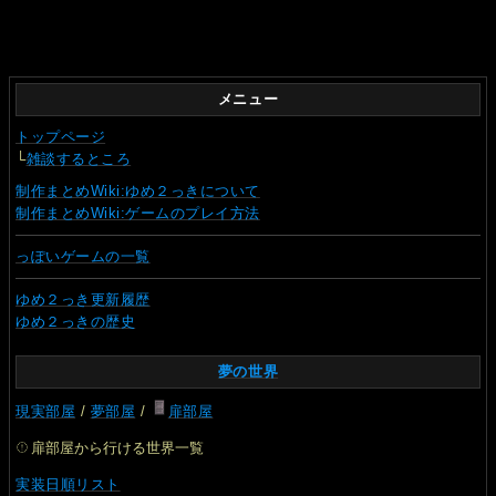
メニュー
トップページ
└
雑談するところ
制作まとめWiki:ゆめ２っきについて
制作まとめWiki:ゲームのプレイ方法
っぽいゲームの一覧
ゆめ２っき更新履歴
ゆめ２っきの歴史
夢の世界
現実部屋
/
夢部屋
/
扉部屋
扉部屋から行ける世界一覧
実装日順リスト