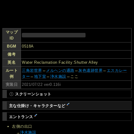
マップ
ID
BGM
0518A
備考
英名
Water Reclamation Facility:Shutter Alley
ルート
三角岩世界
⇔
メルヘンの通路
⇔
灰色遺跡世界
⇔
エスカレー
例
ター
⇔
地下室
⇔
浄水施設
⇔ここ
実装日
2021/07/22 ver0.116i
スクリーンショット
主な仕掛け・キャラクターなど
エントランス
左側の出口
→
浄水施設