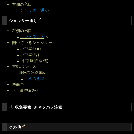
右側の入口
→
シャッター通り
へ
シャッター通り
左側の出口
→
エントランス
へ
開いているシャッター
→小部屋(bar)
→小部屋(店)
→ 小部屋(自販機)
電話ボックス
↑緑色の公衆電話
→
うろつき邸
洗面台
《工事中看板》
収集要素 (※ネタバレ注意)
その他