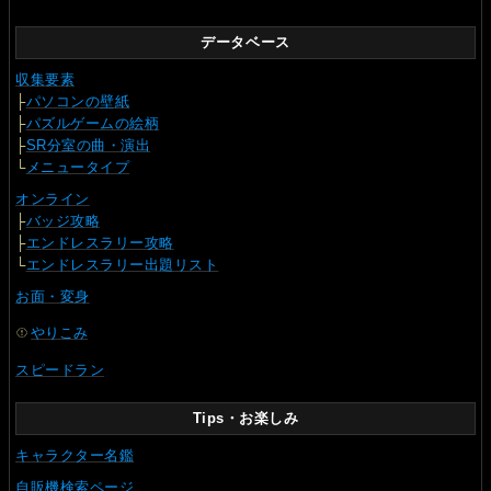
データベース
収集要素
├
パソコンの壁紙
├
パズルゲームの絵柄
├
SR分室の曲・演出
└
メニュータイプ
オンライン
├
バッジ攻略
├
エンドレスラリー攻略
└
エンドレスラリー出題リスト
お面・変身
やりこみ
スピードラン
Tips・お楽しみ
キャラクター名鑑
自販機検索ページ