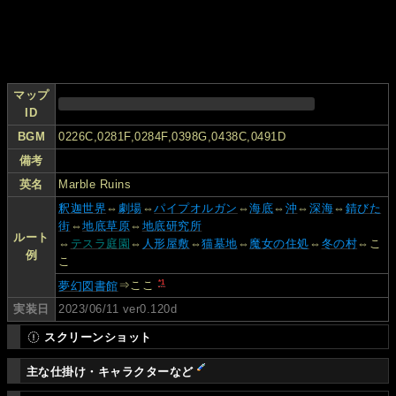
マップ
ID
BGM
0226C,0281F,0284F,0398G,0438C,0491D
備考
英名
Marble Ruins
釈迦世界
⇔
劇場
⇔
パイプオルガン
⇔
海底
⇔
沖
⇔
深海
⇔
錆びた
街
⇔
地底草原
⇔
地底研究所
ルート
⇔
テスラ庭園
⇔
人形屋敷
⇔
猫墓地
⇔
魔女の住処
⇔
冬の村
⇔こ
例
こ
*1
夢幻図書館
⇒ここ
実装日
2023/06/11 ver0.120d
スクリーンショット
主な仕掛け・キャラクターなど