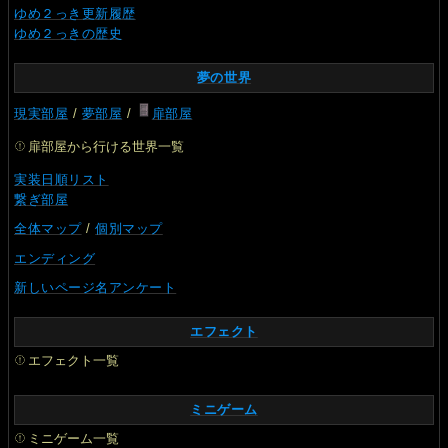
ゆめ２っき更新履歴
ゆめ２っきの歴史
夢の世界
現実部屋
/
夢部屋
/
扉部屋
扉部屋から行ける世界一覧
実装日順リスト
繋ぎ部屋
全体マップ
/
個別マップ
エンディング
新しいページ名アンケート
エフェクト
エフェクト一覧
ミニゲーム
ミニゲーム一覧