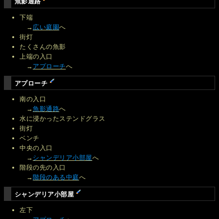
魚影通路
下端
→
広い庭園
へ
街灯
たくさんの魚影
上端の入口
→
アプローチ
へ
アプローチ
南の入口
→
魚影通路
へ
水に浸かったステンドグラス
街灯
ベンチ
中央の入口
→
シャンデリア小部屋
へ
階段の先の入口
→
階段のある中庭
へ
シャンデリア小部屋
左下