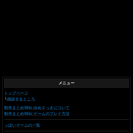
メニュー
トップページ
└
雑談するところ
制作まとめWiki:ゆめ２っきについて
制作まとめWiki:ゲームのプレイ方法
っぽいゲームの一覧