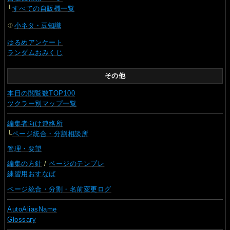
└
すべての自販機一覧
小ネタ・豆知識
ゆるめアンケート
ランダムおみくじ
その他
本日の閲覧数TOP100
ツクラー別マップ一覧
編集者向け連絡所
└
ページ統合・分割相談所
管理・要望
編集の方針
/
ページのテンプレ
練習用おすなば
ページ統合・分割・名前変更ログ
AutoAliasName
Glossary