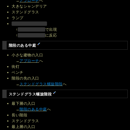
→
アプローチ
へ
大きなシャンデリア
ステンドグラス
ランプ
↑
で出現
↑
に反応
階段のある中庭
小さな建物の入口
→
アプローチ
へ
街灯
ベンチ
階段の先の入口
→
ステンドグラス螺旋階段
へ
ステンドグラス螺旋階段
最下層の入口
→
階段のある中庭
へ
長い階段
ステンドグラス
最上層の入口