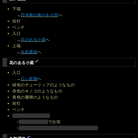
下端
→
四本腕の像がある池
へ
街灯
ベンチ
入口
→
花のある小庭
へ
上端
→
魚影通路
へ
花のある小庭
入口
→
広い庭園
へ
緑色のチューリップのようなもの
赤色のキノコのようなもの
黄色の珊瑚のようなもの
街灯
ベンチ
↑
で出現
↑