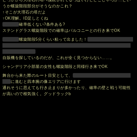
うか螺旋階段部分がそうなのかこれ？
↑そこが大理石の塔だよ
↑OK理解。ID足しとくね
確率低くない?条件ある?
ステンドグラス螺旋階段での確率はバルコニーとの行き来でOK
螺旋階段5分くらい粘って出ました！
自販機を探しているのだが、これが全く見つからない……。
シャンデリア小部屋の女性も螺旋階段と同様行き来でOK
舞台から来た際のルート目安として、
に進むと四本腕の像エリアに行けます
通れそうに思えても行き止まりが多かったり、確率の壁と戦う可能性
が高いので根気強く。グッドラックb