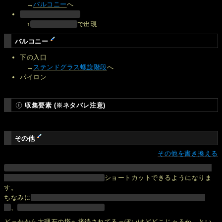
→
バルコニー
へ
↑
で出現
バルコニー
下の入口
→
ステンドグラス螺旋階段
へ
パイロン
収集要素 (※ネタバレ注意)
その他
その他を書き換える
ショートカットできるようになりま
す。
ちなみに
、
どっかから大理石の塔へ接続されてるっぽいけどどこじゃろか…とい