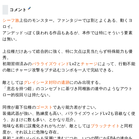
コメント
シーフ族
上位のモンスター。ファンタジーでは割とよくある、動くヨ
ロイ。
アンデッドっぽく扱われる作品もあるが、本作では特にそういう要素
は無い。
上位種だけあって総合的に強く、特に欠点は見当たらず特殊能力も優
秀。
初期習得済みの
パラライズウィンド
Lv2と
チャージ
によって、行動不能
の敵にチャージ攻撃をブチ込むコンボを一人で完結できる。
敵としては
グレイシーヌ封印の遺跡
にのみ出現する。
「意志を持つ鎧」のコンセプトに基づき同種族の連中のようなアウト
ロー的役回りは持たない。
同僚が最下位種の
ゴースト
であり能力差がすごい。
装備武器が強い、熟練度も高い、パラライズウィンドLv2も容赦なく使
う、おまけに数も多い、とかなり厄介。
地味な名前に誤魔化されがちだが、敵としては
ブラックナイト
と同程
度か、それ以上に危険な存在。
最初こそ低いレベルも深層に進むにつれ、いつの間にかFBAの連中を