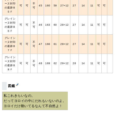
ーヌ封印
不
可
可
45
160
59
27+12
27
14
11
可
可
の遺跡Ｂ
可
５Ｆ
グレイシ
ーヌ封印
不
可
可
46
163
60
28+12
27
14
11
可
可
の遺跡Ｂ
可
６Ｆ
グレイシ
ーヌ封印
不
可
可
47
166
61
28+12
27
14
11
可
可
の遺跡Ｂ
可
７Ｆ
グレイシ
ーヌ封印
不
可
可
48
169
62
29+12
28
14
11
可
可
の遺跡Ｂ
可
８Ｆ
図鑑
私これきらいなの。
だってヨロイの中にだれもいないのよ。
ヨロイだけ動いてるなんて不自然よ！