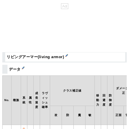
リビングアーマー(living armor)
データ
ダメージ
クラス補正値
正
成
ラヴ
移
回
防
系
属
長
ィッ
No.
種族
動
避
御
統
性
速
シュ
力
度
度
度
確率
攻
防
魔
敏
正面
背
ナ