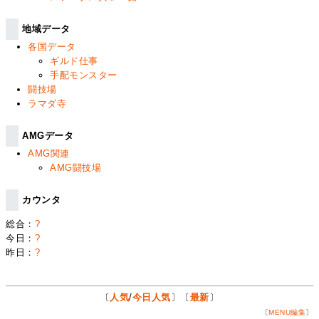
地域データ
各国データ
ギルド仕事
手配モンスター
闘技場
ラマダ寺
AMGデータ
AMG関連
AMG闘技場
カウンタ
総合：
?
今日：
?
昨日：
?
〔
人気
/
今日人気
〕〔
最新
〕
〔
MENU編集
〕