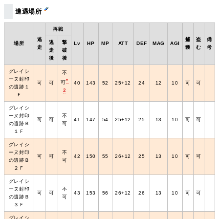
遭遇場所
再戦
逃
捕
盗
備
逃
撃
場所
Lv
HP
MP
ATT
DEF
MAG
AGI
走
獲
む
考
走
破
後
後
グレイシ
不
ーヌ封印
*
可
可
可
40
143
52
25+12
24
12
10
可
可
の遺跡１
2
Ｆ
グレイシ
ーヌ封印
不
可
可
41
147
54
25+12
25
13
10
可
可
の遺跡Ｂ
可
１Ｆ
グレイシ
ーヌ封印
不
可
可
42
150
55
26+12
25
13
10
可
可
の遺跡Ｂ
可
２Ｆ
グレイシ
ーヌ封印
不
可
可
43
153
56
26+12
26
13
10
可
可
の遺跡Ｂ
可
３Ｆ
グレイシ