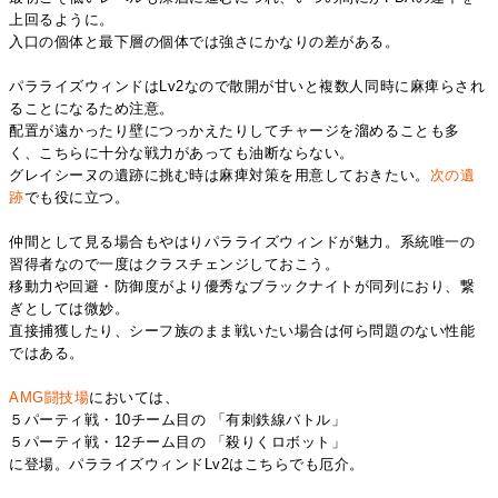
上回るように。
入口の個体と最下層の個体では強さにかなりの差がある。
パラライズウィンドはLv2なので散開が甘いと複数人同時に麻痺らされ
ることになるため注意。
配置が遠かったり壁につっかえたりしてチャージを溜めることも多
く、こちらに十分な戦力があっても油断ならない。
グレイシーヌの遺跡に挑む時は麻痺対策を用意しておきたい。
次の遺
跡
でも役に立つ。
仲間として見る場合もやはりパラライズウィンドが魅力。系統唯一の
習得者なので一度はクラスチェンジしておこう。
移動力や回避・防御度がより優秀なブラックナイトが同列におり、繋
ぎとしては微妙。
直接捕獲したり、シーフ族のまま戦いたい場合は何ら問題のない性能
ではある。
AMG闘技場
においては、
５パーティ戦・10チーム目の 「有刺鉄線バトル」
５パーティ戦・12チーム目の 「殺りくロボット」
に登場。パラライズウィンドLv2はこちらでも厄介。