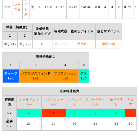
シー
イ
205
闇
A
1/32
18/16
18/16
14/16
-0.8
4
3
2
0.75
1.
フ族
ト
系
武器（熟練度）
装備効果
装備武器
盗めるアイテム
落とすアイテム
追加タイプ
1
2
剣(Lv4)
斧(Lv2)
B
ブレイド
元気針
復活の薬
習得特殊能力
1
3
4
8
チャージ
パラライズウィンド
プロテクション
デス
Lv1
Lv2
Lv0
Lv0
追加特殊能力
特殊能
ホールドエネ
マジックシー
サイレン
スリープウィ
振り下ろ
キュ
力
ミー
ルド
ト
ンド
し
ア
Lv
1
1
2
2
2
3
必要
24
24
40
52
64
80
Lv