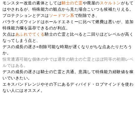
モンスター改造の素体としては
騎士の亡霊
や廃屋の
スケルトン
がもて
はやされるが、特殊能力の観点から見た場合こいつも候補たりえる。
プロテクションとデスは
ソードマン系
で削除でき、
パラライズウィンドはホールドエネミーに比べて燃費は悪いが、追加
特殊能力欄を温存できるのが利点。
欠点は
あふれでてくる
騎士の亡霊と比べると二回りほどレベルが高く
なってしまう点と、
デスの成長の遅さ=削除可能な時期が遅くなりがちな点あたりだろう
か。
恒常遭遇可能な個体の中では通常の騎士の亡霊とほぼ同等の初期レベ
ルではある。
デスの成長の遅さは騎士の亡霊と共通。意識して特殊能力経験値を稼
いでいきたい。
エキスパンドレンジやその下にあるディバイド・ロブマインドを使わ
ない人にはオススメ。