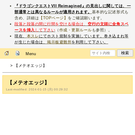
『ドラゴンクエストVII Reimagined』の見出しに関しては、一
部通常とは異なるルールが適用されます。
基本的な記述形式も
含め、詳細は
【TOPページ】
をご確認願います。
段落と段落の間に行間を空ける場合は、
空行の文頭に全角スペ
ースを挿入
して下さい
（
作成・更新ルール
も参照）。
現在、
本スレ
にてホスト規制を実施しています。巻き込まれ等
が生じた場合は、
掲示板避難所
を利用して下さい。
Menu
> 【メテオエッジ】
【メテオエッジ】
Last-modified: 2024-01-15 (月) 00:29:32