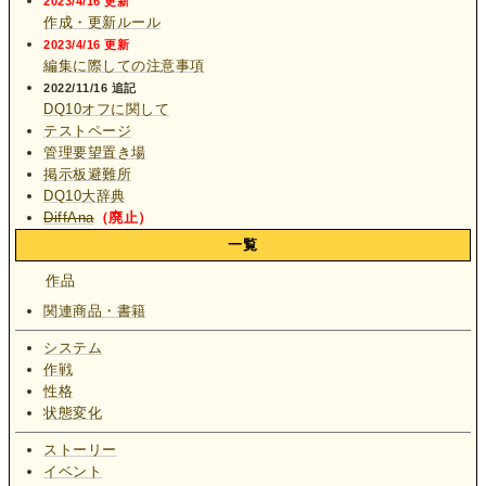
2023/4/16 更新
作成・更新ルール
2023/4/16 更新
編集に際しての注意事項
2022/11/16 追記
DQ10オフに関して
テストページ
管理要望置き場
掲示板避難所
DQ10大辞典
DiffAna
（廃止）
一覧
作品
関連商品・書籍
システム
作戦
性格
状態変化
ストーリー
イベント