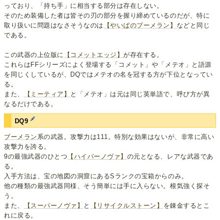
っており、「持ち手」に相当する部分は存在しない。
そのため装備した者は皆その刃の部分を握り締めているのだが、特に
取り扱いに問題はなさそうなのは
【やいばのブーメラン】
などと同じ
である。
この武器の上位版に
【コメットエッジ】
が存在する。
これらはFFシリーズによく登場する「コメット」や「メテオ」と語源
を同じくしているが、DQではメテオの名を冠する方が下位となってい
る。
また、
【ミーティア】
と「メテオ」は元は同じ英単語で、呼び方が異
なるだけである。
DQ9
ブーメラン
系の武器。攻撃力は111。特別な効果はないが、非常に高い
攻撃力を誇る。
9の最強武器のひとつ
【ハイパーノヴァ】
の元となる、レアな武器であ
る。
入手方法は、宝の地図の洞窟にあるSランクの宝箱からのみ。
他の種類の最強武器同様、そう簡単には手に入らない。根気強く探そ
う。
また、
【スーパーノヴァ】
と
【リサイクルストーン】
を錬金するとこ
れに戻る。