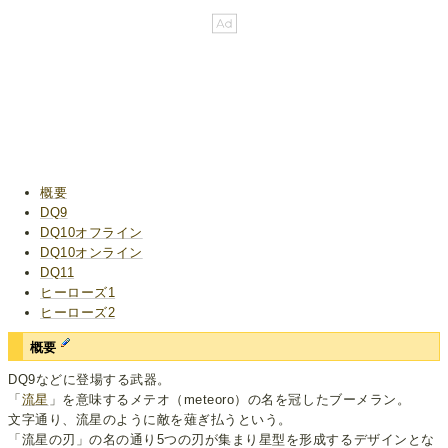
概要
DQ9
DQ10オフライン
DQ10オンライン
DQ11
ヒーローズ1
ヒーローズ2
概要
DQ9などに登場する武器。
「
流星
」を意味するメテオ（meteoro）の名を冠したブーメラン。
文字通り、流星のように敵を薙ぎ払うという。
「流星の刃」の名の通り5つの刃が集まり星型を形成するデザインとな