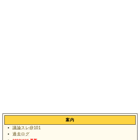
案内
議論スレ@101
過去ログ