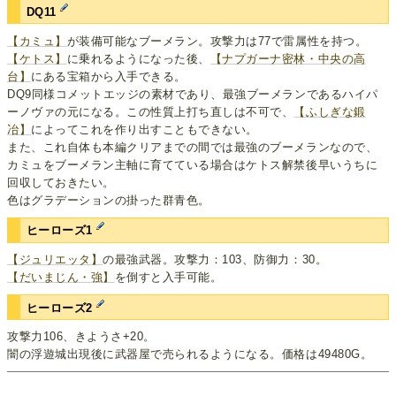
DQ11
【カミュ】
が装備可能なブーメラン。攻撃力は77で雷属性を持つ。
【ケトス】
に乗れるようになった後、
【ナプガーナ密林・中央の高
台】
にある宝箱から入手できる。
DQ9同様コメットエッジの素材であり、最強ブーメランであるハイパ
ーノヴァの元になる。この性質上打ち直しは不可で、
【ふしぎな鍛
冶】
によってこれを作り出すこともできない。
また、これ自体も本編クリアまでの間では最強のブーメランなので、
カミュをブーメラン主軸に育てている場合はケトス解禁後早いうちに
回収しておきたい。
色はグラデーションの掛った群青色。
ヒーローズ1
【ジュリエッタ】
の最強武器。攻撃力：103、防御力：30。
【だいまじん・強】
を倒すと入手可能。
ヒーローズ2
攻撃力106、きようさ+20。
闇の浮遊城出現後に武器屋で売られるようになる。価格は49480G。