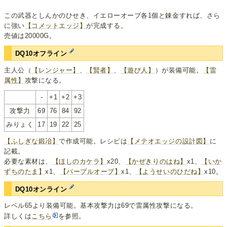
この武器としんかのひせき、イエローオーブ各1個と錬金すれば、さら
に強い
【コメットエッジ】
が完成する。
売値は20000G。
DQ10オフライン
主人公（
【レンジャー】
、
【賢者】
、
【遊び人】
）が装備可能。
【雷
属性】
攻撃になる。
-
+1
+2
+3
攻撃力
69
76
84
92
みりょく
17
19
22
25
【ふしぎな鍛冶】
で作成可能。レシピは
【メテオエッジの設計図】
に
記載。
必要な素材は、
【ほしのカケラ】
x20、
【かぜきりのはね】
x1、
【いか
ずちのたま】
x1、
【パープルオーブ】
x1、
【ようせいのひだね】
x10。
DQ10オンライン
レベル65より装備可能。基本攻撃力は69で雷属性攻撃になる。
詳しくは
こちら
を参照。