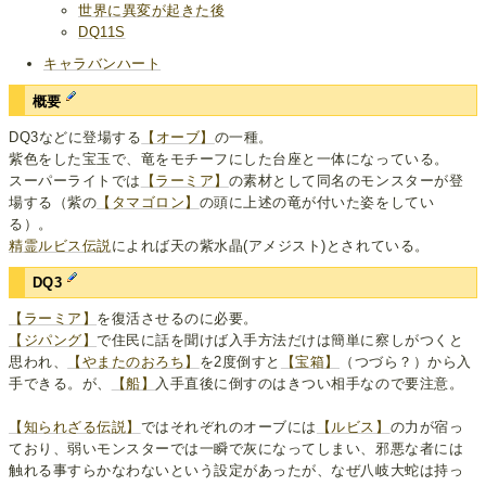
世界に異変が起きた後
DQ11S
キャラバンハート
概要
DQ3などに登場する
【オーブ】
の一種。
紫色をした宝玉で、竜をモチーフにした台座と一体になっている。
スーパーライトでは
【ラーミア】
の素材として同名のモンスターが登
場する（紫の
【タマゴロン】
の頭に上述の竜が付いた姿をしてい
る）。
精霊ルビス伝説
によれば天の紫水晶(アメジスト)とされている。
DQ3
【ラーミア】
を復活させるのに必要。
【ジパング】
で住民に話を聞けば入手方法だけは簡単に察しがつくと
思われ、
【やまたのおろち】
を2度倒すと
【宝箱】
（つづら？）から入
手できる。が、
【船】
入手直後に倒すのはきつい相手なので要注意。
【知られざる伝説】
ではそれぞれのオーブには
【ルビス】
の力が宿っ
ており、弱いモンスターでは一瞬で灰になってしまい、邪悪な者には
触れる事すらかなわないという設定があったが、なぜ八岐大蛇は持っ