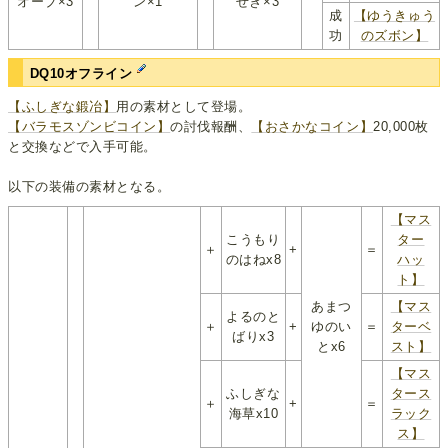
オーブ×3
ン×1
せき×3
成
【ゆうきゅう
功
のズボン】
DQ10オフライン
【ふしぎな鍛冶】
用の素材として登場。
【バラモスゾンビコイン】
の討伐報酬、
【おさかなコイン】
20,000枚
と交換などで入手可能。
以下の装備の素材となる。
【マス
こうもり
ター
＋
+
＝
のはねx8
ハッ
ト】
あまつ
【マス
よるのと
＋
+
ゆのい
＝
ターベ
ばりx3
とx6
スト】
【マス
ふしぎな
タース
＋
+
＝
海草x10
ラック
ス】