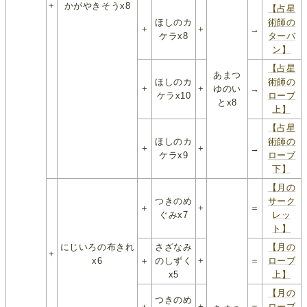
+
かがやきそうx8
【占星
ほしのカ
術師の
+
+
→
ケラx8
ターバ
ン】
【占星
あまつ
ほしのカ
術師の
+
+
ゆのい
→
ケラx10
ローブ
とx8
上】
【占星
ほしのカ
術師の
+
+
→
ケラx9
ローブ
下】
【月の
つきのめ
サーク
＋
+
＝
ぐみx7
レッ
ト】
にじいろの布きれ
さざなみ
【月の
+
x6
＋
のしずく
+
＝
ローブ
x5
上】
【月の
つきのめ
＋
+
＝
ローブ