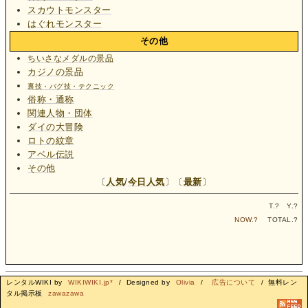
スカウトモンスター
はぐれモンスター
その他
ちいさなメダルの景品
カジノの景品
裏技・バグ技・テクニック
俗称・通称
関連人物・団体
ダイの大冒険
ロトの紋章
アベル伝説
その他
〔
人気
/
今日人気
〕〔
最新
〕
T.
?
Y.
?
NOW.
?
TOTAL.
?
レンタルWIKI by
WIKIWIKI.jp*
/ Designed by
Olivia
/
広告について
/ 無料レン
タル掲示板
zawazawa