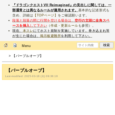
『ドラゴンクエストVII Reimagined』の見出しに関しては、一
部通常とは異なるルールが適用されます。
基本的な記述形式も
含め、詳細は
【TOPページ】
をご確認願います。
段落と段落の間に行間を空ける場合は、
空行の文頭に全角スペ
ースを挿入
して下さい
（
作成・更新ルール
も参照）。
現在、
本スレ
にてホスト規制を実施しています。巻き込まれ等
が生じた場合は、
掲示板避難所
を利用して下さい。
Menu
> 【パープルオーブ】
【パープルオーブ】
Last-modified: 2025-03-18 (火) 09:38:18