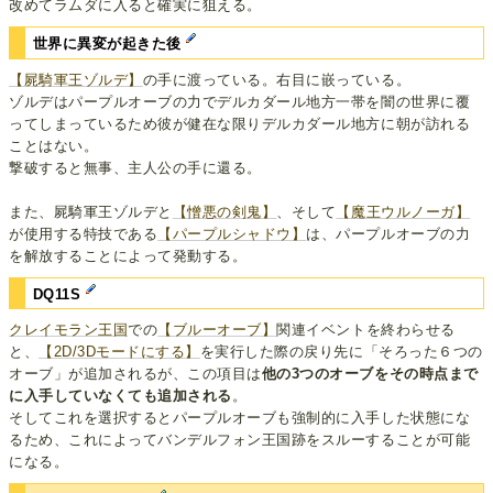
改めてラムダに入ると確実に狙える。
世界に異変が起きた後
【屍騎軍王ゾルデ】
の手に渡っている。右目に嵌っている。
ゾルデはパープルオーブの力でデルカダール地方一帯を闇の世界に覆
ってしまっているため彼が健在な限りデルカダール地方に朝が訪れる
ことはない。
撃破すると無事、主人公の手に還る。
また、屍騎軍王ゾルデと
【憎悪の剣鬼】
、そして
【魔王ウルノーガ】
が使用する特技である
【パープルシャドウ】
は、パープルオーブの力
を解放することによって発動する。
DQ11S
クレイモラン王国
での
【ブルーオーブ】
関連イベントを終わらせる
と、
【2D/3Dモードにする】
を実行した際の戻り先に「そろった６つの
オーブ」が追加されるが、この項目は
他の3つのオーブをその時点まで
に入手していなくても追加される
。
そしてこれを選択するとパープルオーブも強制的に入手した状態にな
るため、これによってバンデルフォン王国跡をスルーすることが可能
になる。