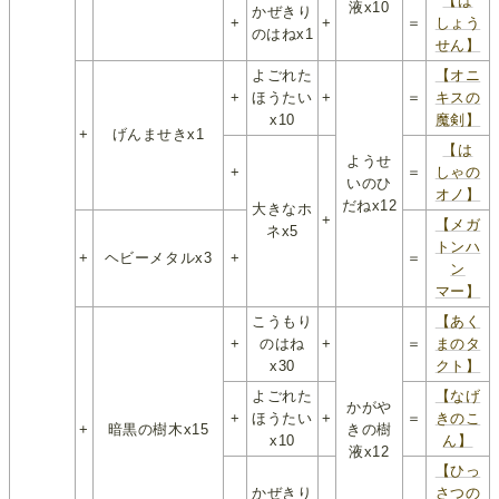
【ば
液x10
かぜきり
+
+
＝
しょう
のはねx1
せん】
よごれた
【オニ
+
ほうたい
+
＝
キスの
x10
魔剣】
+
げんませきx1
【は
ようせ
+
＝
しゃの
いのひ
オノ】
だねx12
大きなホ
+
【メガ
ネx5
トンハ
+
ヘビーメタルx3
+
＝
ン
マー】
こうもり
【あく
+
のはね
+
＝
まのタ
x30
クト】
よごれた
【なげ
かがや
+
ほうたい
+
＝
きのこ
+
暗黒の樹木x15
きの樹
x10
ん】
液x12
【ひっ
かぜきり
さつの