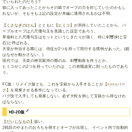
ていられたのだろう?
箱に入ってあったことからその箱でオーブの力を封じていたのかもし
れないが、そもそも上記の設定が本編に適用されるかは不明。
【くさなぎのけん】
とともに
【ヒミコ】
が所持していたことから、パ
ープルオーブは八尺瓊勾玉を意識した設定であろう。
草薙剣と八尺瓊勾玉はセットというしきたりが強く、特に剣璽(剣と宝
石)と呼ばれる。
天皇が外泊する際には、侍従が2つを持って同行する慣例があった。(鏡
はなぜか動かさない。)
現代では、天皇の神宮親拝の際のみ、剣璽動座を伴うとか。
ヒミコがこの2つを持っていたのは、この有職故実に則ったものであろ
う。
FC版・リメイク版とも、これを宝箱から入手することが
【○○○○バー
ク】
を発展させる条件になっている。
バグ技で入手しても発展しない。必ず大蛇を倒して宝箱から得なけれ
ばならない。
HD-2D版
【だいじなもの】
扱い。
2戦目のやまたのおろちを倒すとオーブが出現し、イベント内で自動的