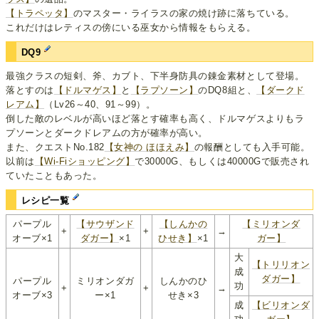
【トラペッタ】
のマスター・ライラスの家の焼け跡に落ちている。
これだけはレティスの傍にいる巫女から情報をもらえる。
DQ9
最強クラスの短剣、斧、カブト、下半身防具の錬金素材として登場。
落とすのは
【ドルマゲス】
と
【ラプソーン】
のDQ8組と、
【ダークド
レアム】
（Lv26～40、91～99）。
倒した敵のレベルが高いほど落とす確率も高く、ドルマゲスよりもラ
プソーンとダークドレアムの方が確率が高い。
また、クエストNo.182
【女神の ほほえみ】
の報酬としても入手可能。
以前は
【Wi-Fiショッピング】
で30000G、もしくは40000Gで販売され
ていたこともあった。
レシピ一覧
パープル
【サウザンド
【しんかの
【ミリオンダ
+
+
→
オーブ×1
ダガー】
×1
ひせき】
×1
ガー】
大
【トリリオン
成
ダガー】
パープル
ミリオンダガ
しんかのひ
功
+
+
→
オーブ×3
ー×1
せき×3
成
【ビリオンダ