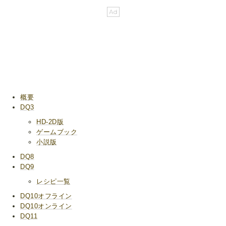
概要
DQ3
HD-2D版
ゲームブック
小説版
DQ8
DQ9
レシピ一覧
DQ10オフライン
DQ10オンライン
DQ11