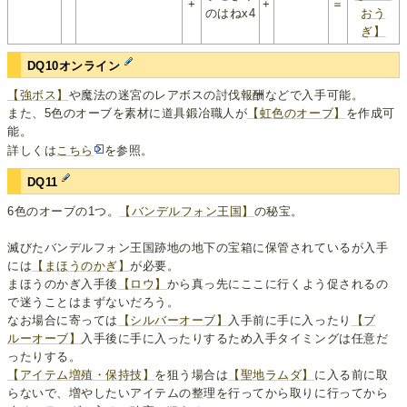
+
+
＝
のはねx4
おう
ぎ】
DQ10オンライン
【強ボス】
や魔法の迷宮のレアボスの討伐報酬などで入手可能。
また、5色のオーブを素材に道具鍛冶職人が
【虹色のオーブ】
を作成可
能。
詳しくは
こちら
を参照。
DQ11
6色のオーブの1つ。
【バンデルフォン王国】
の秘宝。
滅びたバンデルフォン王国跡地の地下の宝箱に保管されているが入手
には
【まほうのかぎ】
が必要。
まほうのかぎ入手後
【ロウ】
から真っ先にここに行くよう促されるの
で迷うことはまずないだろう。
なお場合に寄っては
【シルバーオーブ】
入手前に手に入ったり
【ブ
ルーオーブ】
入手後に手に入ったりするため入手タイミングは任意だ
ったりする。
【アイテム増殖・保持技】
を狙う場合は
【聖地ラムダ】
に入る前に取
らないで、増やしたいアイテムの整理を行ってから取りに行ってから