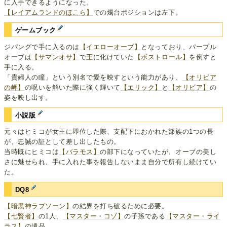
に入手できるようになった。
【レイアムランドのほこら】
での燭台ポジションは左下。
ゲームブック
ジパングで手に入るのは
【イエローオーブ】
となっており、パープル
オーブは
【サマンオサ】
で
王
に化けていた
【ボストロール】
を倒すと
手に入る。
「貴婦人の瞳」という別名で愛を映すという能力があり、
【オリビア
の岬】
の呪いを解いた際に強く輝いて
【エリック】
と
【オリビア】
の
姿を映し出す。
小説版
元々はヒミコが女王に即位した際、支配下におかれた部族の1つの長
が、忠誠の証として差し出したもの。
当時既にヒミコは
【バラモス】
の部下になっていたが、オーブの美し
さに魅せられ、手に入れた事を報告しないまま自分で所有し続けてい
た。
DQ8
【暗黒神ラプソーン】
の結界を打ち破るために必要。
【七賢者】
の1人、
【マスター・コゾ】
の子孫である
【マスター・ライ
ラス】
の遺品。