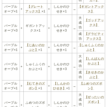
功
ガー】
パープル
【グレート
しんかのひ
【ギガントアック
+
+
→
オーブ×1
アックス】
×1
せき×1
ス】
大
【ゴッドアッ
成
クス】
パープル
ギガントアッ
しんかのひ
功
+
+
→
オーブ×3
クス×1
せき×3
成
【グラビティ
功
アックス】
パープル
【じあいのか
しんかのひ
【しゅくふくのか
+
+
→
オーブ×1
ぶと】
×1
せき×1
ぶと】
大
【しんぱんの
成
かぶと】
パープル
しゅくふくの
しんかのひ
功
+
+
→
オーブ×3
かぶと×1
せき×3
成
【きせきのか
功
ぶと】
パープル
【むてきのズ
【しんかの
【ふめつのズボ
+
+
→
オーブ×1
ボン】
×1
ひせき】
×1
ン】
大
【ぜったいの
成
ズボン】
パープル
ふめつのズボ
しんかのひ
功
+
+
→