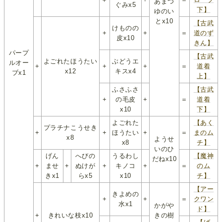
あまつ
ぐみx5
下】
ゆのい
とx10
【古武
けものの
+
+
＝
道のず
皮x10
きん】
パープ
【古武
よごれたほうたい
ぶどうエ
ルオー
+
+
+
＝
道着
x12
キスx4
ブx1
上】
ふさふさ
【古武
+
の毛皮
+
＝
道着
x10
下】
よごれた
【あく
プラチナこうせき
+
+
ほうたい
+
＝
まのム
x8
ようせ
x8
チ】
いのひ
げん
へびの
うるわし
【魔神
だねx10
+
ませ
+
ぬけが
+
キノコ
+
＝
のム
きx1
らx5
x10
チ】
【アー
きよめの
+
+
＝
クワン
水x1
かがや
ド】
+
きれいな枝x10
きの樹