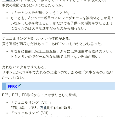
彼女の意図がお分かりになるだろうか。
マキナとレム分が無いということだな…。
もっとも、Agitoで一巡目のアレシアがエースを被検体としか見て
いなかった事を考えると、形だけでも子供への感謝を示せるよう
になったのは大きな進歩だったのかも知れない。
ジュエルリングを欲しいという依頼がある。
貰う過程が過程なだけあって、あげていいものかと少し思った。
ちなみに報酬は完全上位互換、さらに以降発生する依頼のメリッ
トも大きいのでゲーム的な意味では渡さない理由が無い。
売れないアクセサリである。
リボンとかが1ギルで売れるのと違うので、ある種「大事なもの」扱い
かもしれない。
FFRK
FF6、FF7、FF零式からアクセサリとして登場。
「ジュエルリング【VI】」
FF6共鳴。レア3。
石化
耐性(小)の効果。
「ジュエルリング【VII】」