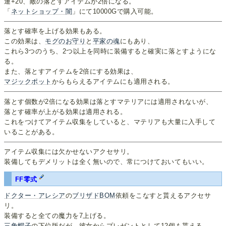
運+20、敵の落とすアイテムが2倍になる。
「
ネットショップ・闇
」にて10000Gで購入可能。
落とす確率を上げる効果もある。
この効果は、
モグのお守り
と
平家の魂
にもあり、
これら3つのうち、2つ以上を同時に装備すると確実に落とすようにな
る。
また、落とすアイテムを2倍にする効果は、
マジックポット
からもらえるアイテムにも適用される。
落とす個数が2倍になる効果は落とすマテリアには適用されないが、
落とす確率が上がる効果は適用される。
これをつけてアイテム収集をしていると、マテリアも大量に入手して
いることがある。
アイテム収集には欠かせないアクセサリ。
装備してもデメリットは全く無いので、常につけておいてもいい。
FF零式
ドクター・アレシア
の
ブリザドBOM
依頼をこなすと貰えるアクセサ
リ。
装備すると全ての魔力を7上げる。
三角帽子
の下位版だが…彼女からプレゼントとして12個も貰える。