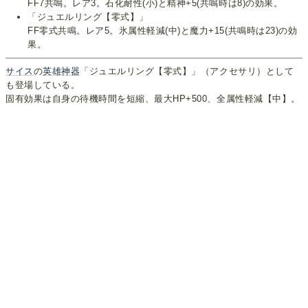
FF7共鳴。レア3。石化耐性(小)と精神+5(共鳴時は8)の効果。
「ジュエルリング【零式】」
FF零式共鳴。レア5。氷属性軽減(中)と魔力+15(共鳴時は23)の効
果。
サイス
の
英雄神器
「ジュエルリング【零式】」（アクセサリ）として
も登場している。
固有効果は自身の待機時間を短縮、最大HP+500、全属性軽減【中】。