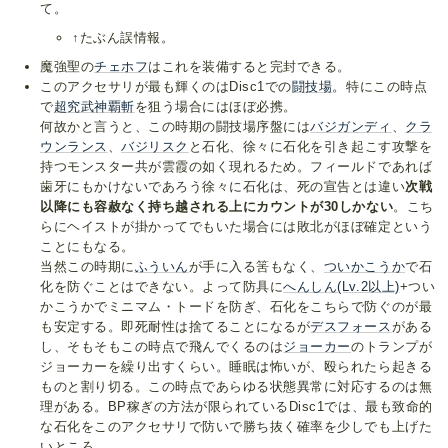
て。
↑たぶん誤情報。
魔強聖の
チェホフ
はこれを装備すると完封できる。
このアクセサリが最も輝くのはDisc1での
闘技場
。特にこの時点
で
超究武神覇斬
を狙う場合にはほぼ必携。
何故かと言うと、この時期の闘技場序盤には
バジガンディ
、
クラ
ウンランス
、
バジリスク
と石化、徐々に石化を引き起こす攻撃を
持つモンスター共が雲霞の如く現れるため。フィールドであれば
歯牙にもかけないであろう徐々に石化は、死の宣告とは違い
次戦
以降にも容赦なく持ち越される上にカウントが30しかない
。こち
らにヘイストが掛かってでもいた場合には敗北がほぼ確定という
ことにもなる。
当然この時期に
ふういん
が手に入る筈もなく、
ついかこうか
で石
化を防ぐことはできない。よって防具に
へんしん(Lv.2以上)
+つい
かこうかでミニマム・トードを防ぎ、石化をこちらで防ぐのが最
も安定する。即死耐性は捨てることになるが
デスフォース
がある
し、そもそもこの時点で飛んでくるのは
ジョーカー
のトランプが
ジョーカーを繰り出すくらい。睡眠は怖いが、殴られたら起きる
ものと割り切る。この時点であらゆる状態異常に対応するのは無
理がある。BP稼ぎの方法が限られているDisc1では、最も致命的
な石化をこのアクセサリで防いで勝ち抜く確率を少しでも上げた
いところ。