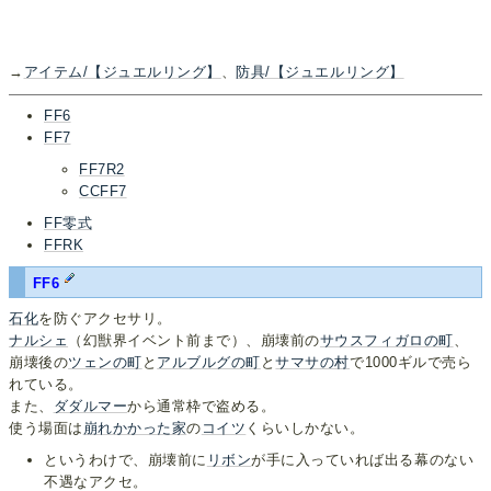
→
アイテム/【ジュエルリング】
、
防具/【ジュエルリング】
FF6
FF7
FF7R2
CCFF7
FF零式
FFRK
FF6
石化
を防ぐアクセサリ。
ナルシェ
（幻獣界イベント前まで）、崩壊前の
サウスフィガロの町
、
崩壊後の
ツェンの町
と
アルブルグの町
と
サマサの村
で1000ギルで売ら
れている。
また、
ダダルマー
から通常枠で盗める。
使う場面は
崩れかかった家
の
コイツ
くらいしかない。
というわけで、崩壊前に
リボン
が手に入っていれば出る幕のない
不遇なアクセ。