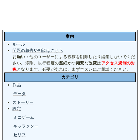
案内
ルール
問題の報告や相談はこちら
お願い
：他のユーザーによる投稿を削除したり編集しないでくだ
さい。添削、改行程度の
些細かつ頻繁な改変
は
アクセス規制の対
象
となります。必要があれば、まず本スレにご相談ください。
カテゴリ
作品
データ
ストーリー
設定
ミニゲーム
キャラクター
セリフ