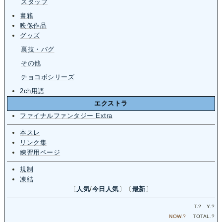
スタッフ
書籍
映像作品
グッズ
裏技・バグ
その他
チョコボシリーズ
2ch用語
エクストラ
ファイナルファンタジー Extra
本スレ
リンク集
練習用ページ
規制
凍結
〔
人気
/
今日人気
〕〔
最新
〕
T.
?
Y.
?
NOW.
?
TOTAL.
?