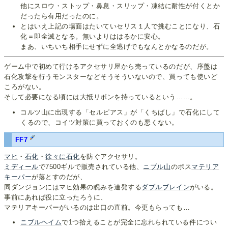
他にスロウ・ストップ・鼻息・スリップ・凍結に耐性が付くとか
だったら有用だったのに。
とはいえ上記の場面はたいていセリス１人で挑むことになり、石
化＝即全滅となる。無いよりははるかに安心。
まあ、いちいち相手にせずに全逃げでもなんとかなるのだが。
ゲーム中で初めて行けるアクセサリ屋から売っているのだが、序盤は
石化攻撃を行うモンスターなどそうそういないので、買っても使いど
ころがない。
そして必要になる頃には大抵リボンを持っているという……。
コルツ山に出現する「セルピアス」が「くちばし」で石化にして
くるので、コイツ対策に買っておくのも悪くない。
FF7
マヒ
・
石化
・
徐々に石化
を防ぐアクセサリ。
ミディール
で7500ギルで販売されている他、
ニブル山
のボス
マテリア
キーパー
が落とすのだが、
同ダンジョンにはマヒ効果の睨みを連発する
ダブルブレイン
がいる。
事前にあれば役に立ったろうに、
マテリアキーパーがいるのは出口の直前。今更もらっても…
ニブルヘイム
で1つ拾えることが完全に忘れられている件につい