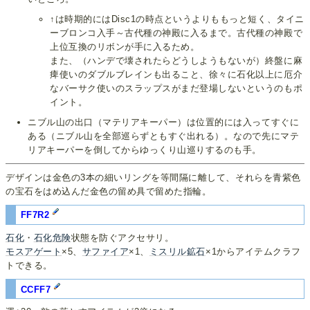
↑は時期的にはDisc1の時点というよりももっと短く、タイニ
ーブロンコ入手～古代種の神殿に入るまで。古代種の神殿で
上位互換のリボンが手に入るため。
また、（ハンデで壊されたらどうしようもないが）終盤に麻
痺使いのダブルブレインも出ること、徐々に石化以上に厄介
なバーサク使いのスラップスがまだ登場しないというのもポ
イント。
ニブル山の出口（マテリアキーパー）は位置的には入ってすぐに
ある（ニブル山を全部巡らずともすぐ出れる）。なので先にマテ
リアキーパーを倒してからゆっくり山巡りするのも手。
デザインは金色の3本の細いリングを等間隔に離して、それらを青紫色
の宝石をはめ込んだ金色の留め具で留めた指輪。
FF7R2
石化
・
石化危険
状態を防ぐアクセサリ。
モスアゲート
×5、
サファイア
×1、
ミスリル鉱石
×1からアイテムクラフ
トできる。
CCFF7