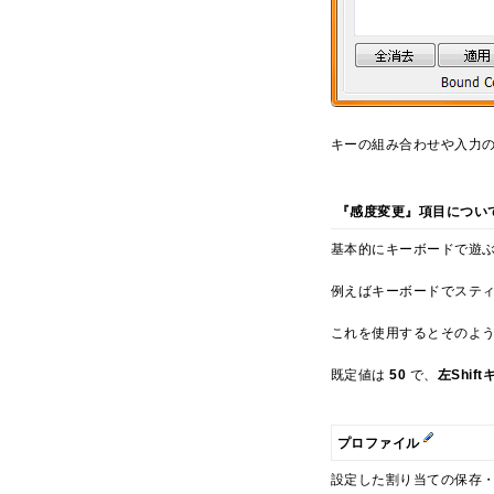
キーの組み合わせや入力
『感度変更』項目につい
基本的にキーボードで遊
例えばキーボードでステ
これを使用するとそのよ
既定値は
50
で、
左Shift
プロファイル
設定した割り当ての保存