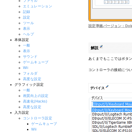
ファイル
エミュレーション
記録
設定
ツール
設定準拠バージョン：Dolphi
表示
ヘルプ
本体設定
一般
解説
表示
サウンド
あくまでもここではボタ
ゲームキューブ
Wii
コントローラの接続につ
フォルダ
高度な設定
グラフィック設定
デバイス
一般
画質向上の設定
高速化(Hacks)
高度な設定
入力設定
コントローラ設定
ゲームキューブ
Wii