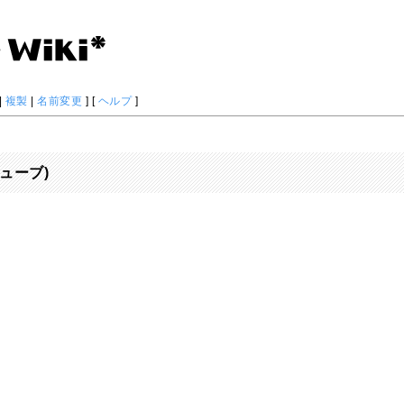
|
複製
|
名前変更
] [
ヘルプ
]
ューブ)