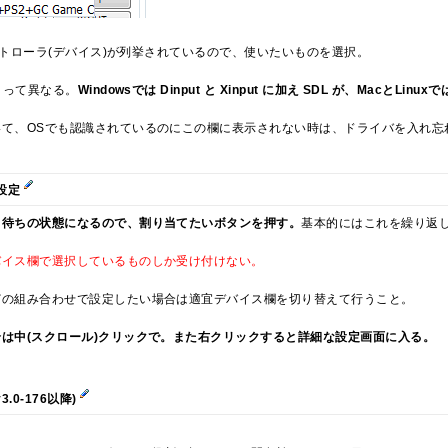
コントローラ(デバイス)が列挙されているので、使いたいものを選択。
よって異なる。
Windowsでは Dinput と Xinput に加え SDL が、MacとLinu
いて、OSでも認識されているのにこの欄に表示されない時は、ドライバを入れ忘
設定
力待ちの状態になるので、割り当てたいボタンを押す。
基本的にはこれを繰り返
バイス欄で選択しているものしか受け付けない。
どの組み合わせで設定したい場合は適宜デバイス欄を切り替えて行うこと。
は中(スクロール)クリックで。また右クリックすると詳細な設定画面に入る。
.0-176以降)