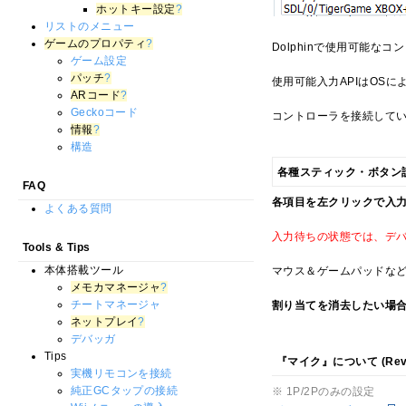
ホットキー設定
?
リストのメニュー
ゲームのプロパティ
?
Dolphinで使用可能な
ゲーム設定
パッチ
?
使用可能入力APIはOSに
ARコード
?
Geckoコード
コントローラを接続して
情報
?
構造
各種スティック・ボタン
FAQ
各項目を左クリックで入
よくある質問
入力待ちの状態では、デ
Tools & Tips
本体搭載ツール
マウス＆ゲームパッドな
メモカマネージャ
?
チートマネージャ
割り当てを消去したい場合
ネットプレイ
?
デバッガ
Tips
『マイク』について (Rev3
実機リモコンを接続
純正GCタップの接続
※ 1P/2Pのみの設定