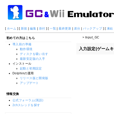
[
ホーム
] [
新規
|
編集
|
添付
] [
一覧
|
最終更新
|
差分
|
バックアップ
] [
凍結
> Input_GC
初めての方はこちら
導入前の準備
入力設定(ゲームキ
動作環境
ディスクを吸い出す
最新安定版の入手
インストール
起動と初期設定
Dolphinの運用
リリース版と開発版
アップデート
情報交換
公式フォーラム(英語)
2chスレッドを探す