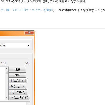
についているマイクボタンの役割（押している間有効）をする項目。
ーブ』欄、スロットBで『マイク』を選択
し、PCに本物のマイクを接続すること