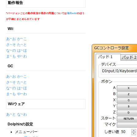
動作報告
*バージョンごとの動作状況や既存の問題については
海外wiki
のほう
が子細にまとめられています
Wii
あ~お
か~こ
さ~そ
た~と
な~の
は~ほ
ま~も
や~わ
GC
あ~お
か~こ
さ~そ
た~と
な~の
は~ほ
ま~も
や~わ
Wiiウェア
あ~と
な~わ
Dolphinの設定
メニューバー