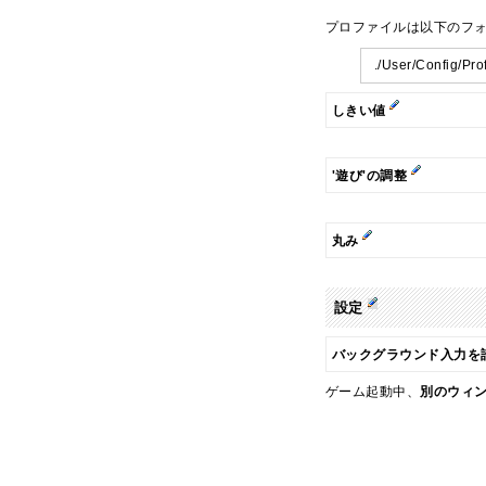
プロファイルは以下のフ
./User/Config/Pr
しきい値
'遊び'の調整
丸み
設定
バックグラウンド入力を
ゲーム起動中、
別のウィ