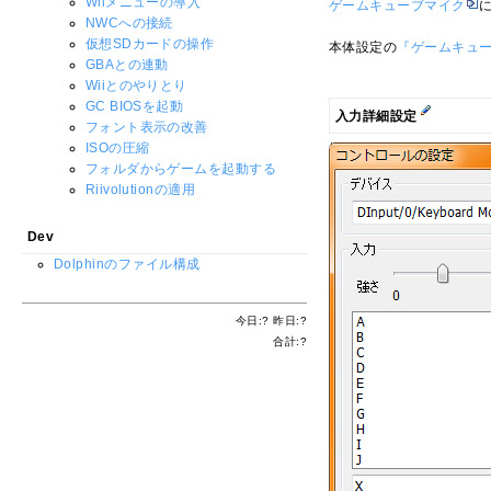
Wiiメニューの導入
ゲームキューブマイク
NWCへの接続
仮想SDカードの操作
本体設定の
『ゲームキュ
GBAとの連動
Wiiとのやりとり
GC BIOSを起動
入力詳細設定
フォント表示の改善
ISOの圧縮
フォルダからゲームを起動する
Riivolutionの適用
Dev
Dolphinのファイル構成
今日:
?
昨日:
?
合計:
?