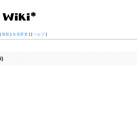
|
複製
|
名前変更
] [
ヘルプ
]
i)