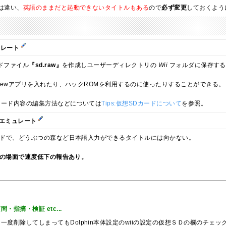
は違い、
英語のままだと起動できないタイトルもある
ので
必ず変更
しておくよう
ュレート
ドファイル
『sd.raw』
を作成しユーザーディレクトリの
Wii
フォルダに保存する。
Brewアプリを入れたり、ハックROMを利用するのに使ったりすることができる。
カード内容の編集方法などについては
Tips:仮想SDカードについて
を参照。
をエミュレート
ードで、どうぶつの森など日本語入力ができるタイトルには向かない。
一部の場面で速度低下の報告あり。
指摘・検証 etc...
一度削除してしまってもDolphin本体設定のwiiの設定の仮想ＳＤの欄のチェ