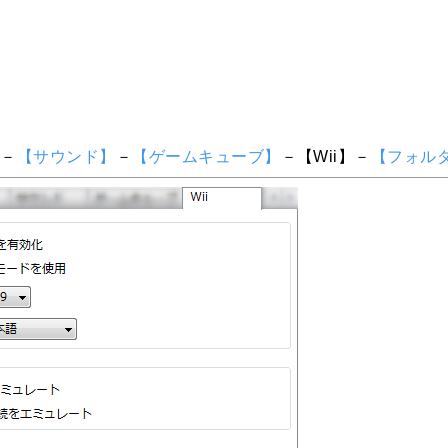
】
－
【サウンド】
－
【ゲームキューブ】
－【Wii】－
【フォル