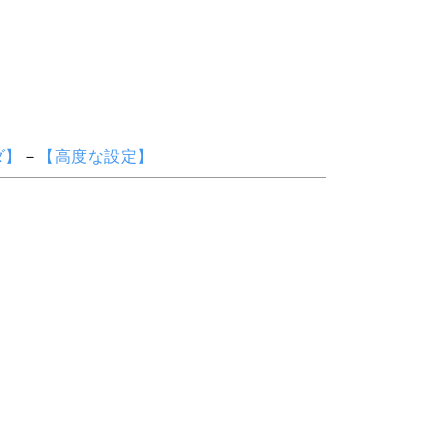
ダ】
－
【高度な設定】