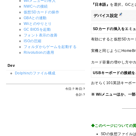
Wiiメニューの導入
『日本語』
を選択。GCと
NWCへの接続
仮想SDカードの操作
デバイス設定
GBAとの連動
Wiiとのやりとり
SDカードの挿入をエミ
GC BIOSを起動
フォント表示の改善
有効にすると仮想SDカー
ISOの圧縮
フォルダからゲームを起動する
実機と同じようにHome
Riivolutionの適用
カード容量の増やし方や
Dev
USBキーボードの接続
Dolphinのファイル構成
おそらく101英語キーボ
今日:
?
昨日:
?
※ Wiiメニューほか、
合計:
?
◆このページについての質問・
SDの仮想ファイルは