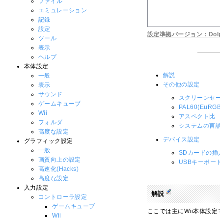
ファイル
エミュレーション
記録
設定
設定準拠バージョン：Dolphi
ツール
表示
ヘルプ
本体設定
解説
一般
その他の設定
表示
サウンド
スクリーンセ
ゲームキューブ
PAL60(EuR
Wii
アスペクト比
フォルダ
システムの言
高度な設定
デバイス設定
グラフィック設定
一般
SDカードの
画質向上の設定
USBキーボー
高速化(Hacks)
高度な設定
入力設定
解説
コントローラ設定
ゲームキューブ
ここでは主にWii本体設
Wii