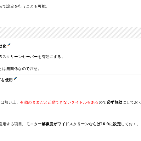
らで設定を行うことも可能。
効化
iの
スクリーンセーバーを有効にする。
とは無関係なので注意。
ードを使用
。
のは無い上、
有効のままだと起動できないタイトルもある
ので
必ず無効
にしてお
を設定する項目。
モニター解像度がワイドスクリーンならば16:9に設定
しておく。