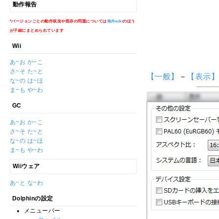
動作報告
*バージョンごとの動作状況や既存の問題については
海外wiki
のほう
が子細にまとめられています
Wii
あ~お
か~こ
さ~そ
た~と
【一般】
－
【表示
な~の
は~ほ
ま~も
や~わ
GC
あ~お
か~こ
さ~そ
た~と
な~の
は~ほ
ま~も
や~わ
Wiiウェア
あ~と
な~わ
Dolphinの設定
メニューバー