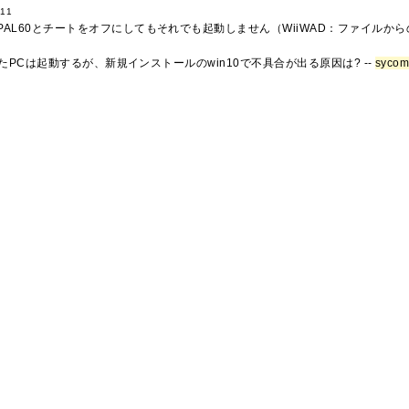
:11
AL60とチートをオフにしてもそれでも起動しません（WiiWAD：ファイルか
にしたPCは起動するが、新規インストールのwin10で不具合が出る原因は? --
syco