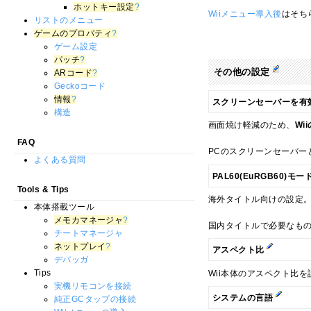
ホットキー設定
?
Wiiメニュー導入後
はそち
リストのメニュー
ゲームのプロパティ
?
ゲーム設定
パッチ
?
その他の設定
ARコード
?
Geckoコード
情報
?
スクリーンセーバーを有
構造
画面焼け軽減のため、
Wi
FAQ
PCのスクリーンセーバー
よくある質問
PAL60(EuRGB60)モ
Tools & Tips
海外タイトル向けの設定
本体搭載ツール
メモカマネージャ
?
国内タイトルで必要なも
チートマネージャ
ネットプレイ
?
アスペクト比
デバッガ
Tips
Wii本体のアスペクト比
実機リモコンを接続
システムの言語
純正GCタップの接続