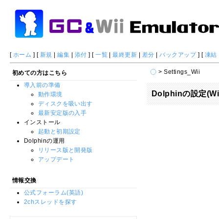
[
ホーム
] [
新規
|
編集
|
添付
] [
一覧
|
最終更新
|
差分
|
バックアップ
] [
凍結
> Settings_Wii
初めての方はこちら
導入前の準備
Dolphinの設定(Wi
動作環境
ディスクを吸い出す
最新安定版の入手
インストール
起動と初期設定
Dolphinの運用
リリース版と開発版
アップデート
情報交換
公式フォーラム(英語)
2chスレッドを探す