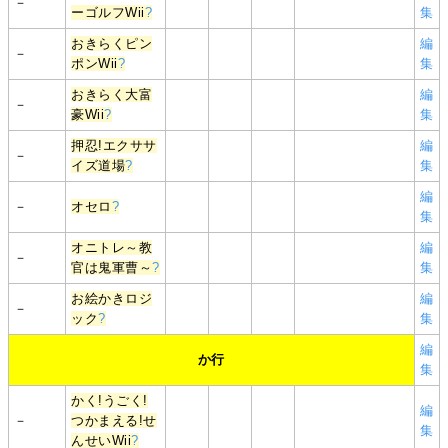
－
ーゴルフWii
?
集
おきらくピン
編
－
ポンWii
?
集
おきらく大富
編
－
豪Wii
?
集
押忍!エクササ
編
－
イズ道場
?
集
編
－
オセロ
?
集
オニトレ～教
編
－
官は鬼軍曹～
?
集
お絵かきロジ
編
－
ック
?
集
編
か行
集
かく!うごく!
編
－
つかまえる!せ
集
んせいWii
?