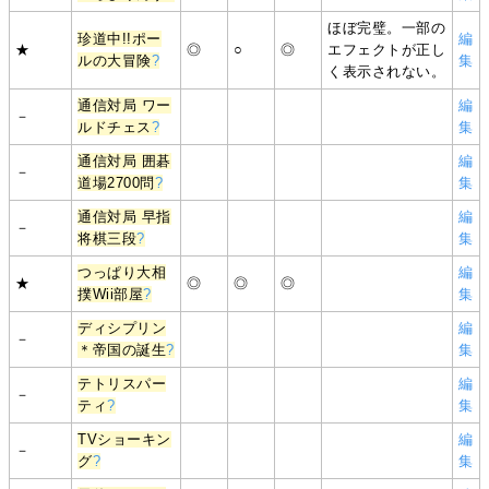
ほぼ完璧。一部の
珍道中!!ポー
編
★
◎
○
◎
エフェクトが正し
ルの大冒険
?
集
く表示されない。
通信対局 ワー
編
－
ルドチェス
?
集
通信対局 囲碁
編
－
道場2700問
?
集
通信対局 早指
編
－
将棋三段
?
集
つっぱり大相
編
★
◎
◎
◎
撲Wii部屋
?
集
ディシプリン
編
－
＊帝国の誕生
?
集
テトリスパー
編
－
ティ
?
集
TVショーキン
編
－
グ
?
集