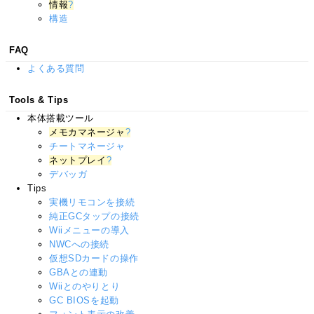
情報
?
構造
FAQ
よくある質問
Tools & Tips
本体搭載ツール
メモカマネージャ
?
チートマネージャ
ネットプレイ
?
デバッガ
Tips
実機リモコンを接続
純正GCタップの接続
Wiiメニューの導入
NWCへの接続
仮想SDカードの操作
GBAとの連動
Wiiとのやりとり
GC BIOSを起動