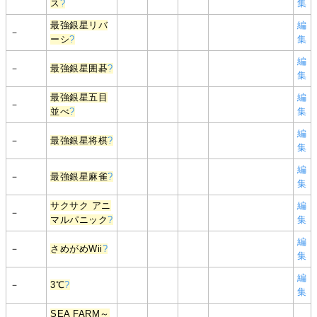
ス
?
集
最強銀星リバ
編
－
ーシ
?
集
編
－
最強銀星囲碁
?
集
最強銀星五目
編
－
並べ
?
集
編
－
最強銀星将棋
?
集
編
－
最強銀星麻雀
?
集
サクサク アニ
編
－
マルパニック
?
集
編
－
さめがめWii
?
集
編
－
3℃
?
集
SEA FARM～