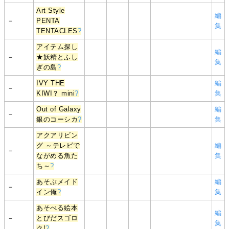
Art Style
編
－
PENTA
集
TENTACLES
?
アイテム探し
編
－
★妖精とふし
集
ぎの島
?
IVY THE
編
－
KIWI？ mini
?
集
Out of Galaxy
編
－
銀のコーシカ
?
集
アクアリビン
グ ～テレビで
編
－
ながめる魚た
集
ち～
?
あそぶメイド
編
－
イン俺
?
集
あそべる絵本
編
－
とびだスゴロ
集
ク!
?