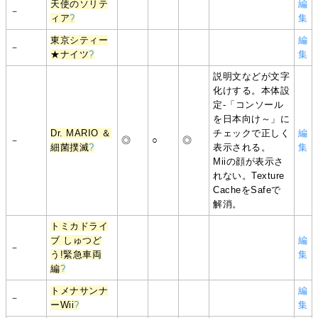
天使のソリテ
編
－
ィア
?
集
東京シティー
編
－
★ナイツ
?
集
説明文などが文字
化けする。本体設
定-「コンソール
を日本向け～」に
Dr. MARIO ＆
チェックで正しく
編
－
◎
○
◎
細菌撲滅
?
表示される。
集
Miiの顔が表示さ
れない。Texture
CacheをSafeで
解消。
トミカドライ
ブ しゅつど
編
－
う!緊急車両
集
編
?
トメナサンナ
編
－
ーWii
?
集