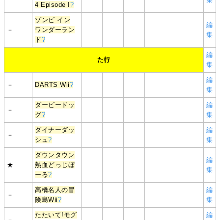
4 Episode I
?
ゾンビ イン
編
－
ワンダーラン
集
ド
?
編
た行
集
編
－
DARTS Wii
?
集
ダービードッ
編
－
グ
?
集
ダイナーダッ
編
－
シュ
?
集
ダウンタウン
編
★
熱血どっじぼ
集
ーる
?
高橋名人の冒
編
－
険島Wii
?
集
たたいて!モグ
編
－