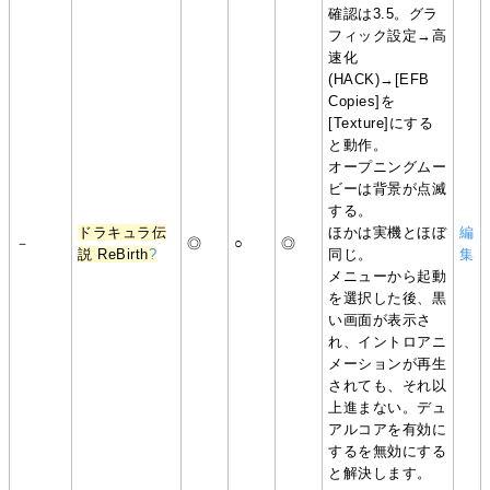
確認は3.5。グラ
フィック設定→高
速化
(HACK)→[EFB
Copies]を
[Texture]にする
と動作。
オープニングムー
ビーは背景が点滅
する。
ドラキュラ伝
ほかは実機とほぼ
編
－
◎
○
◎
説 ReBirth
?
同じ。
集
メニューから起動
を選択した後、黒
い画面が表示さ
れ、イントロアニ
メーションが再生
されても、それ以
上進まない。デュ
アルコアを有効に
するを無効にする
と解決します。