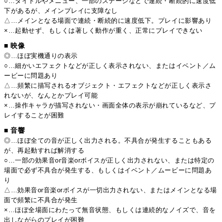
○…タイトルやメニュー、一部のステージなどで連続・断続的に速度低
下があるが、メインプレイに支障なし
△…メインとなる場面で連続・断続的に速度低下。プレイに影響あり
×…起動せず、もしくは著しく動作が重く、正常にプレイできない
■ 映像
◎…ほぼ実機通りの表示
○…細かいエフェクトなどが正しく表示されない、またはイベント／ム
ービーに問題あり
△…頻繁に描写されるオブジェクト・エフェクトなどが正しく表示さ
れないが、なんとかプレイ可能
×…操作キャラが描写されない・画面全体の表示が崩れているなど、プ
レイすることが困難
■ 音響
◎…ほぼ全ての音が正しく出力される。不具合が発生することもある
が、再起動すれば解消する
○…一部の効果音or音楽orボイスが正しく出力されない、または特定の
場面で必ず不具合が発生する、もしくはイベント／ムービーに問題あ
り
△…効果音or音楽orボイスが一切出力されない、またはメインとなる場
面で頻繁に不具合が発生
×…ほぼ全場面にわたって無音状態、もしくは連続的なノイズで、音を
出しながらのプレイが困難