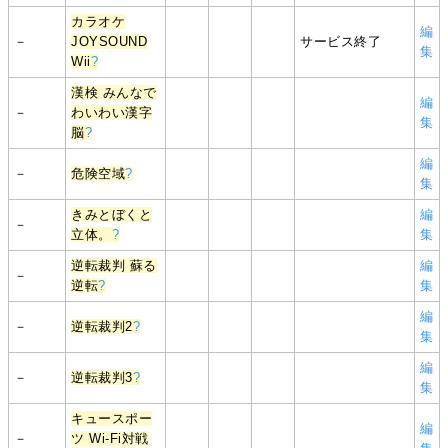
カラオケ
編
－
JOYSOUND
サービス終了
集
Wii
?
漢検 みんなで
編
－
わいわい漢字
集
脳
?
編
－
危険空域
?
集
きみとぼくと
編
－
立体。
?
集
逆転裁判 蘇る
編
－
逆転
?
集
編
－
逆転裁判2
?
集
編
－
逆転裁判3
?
集
キュースポー
編
－
ツ Wi-Fi対戦