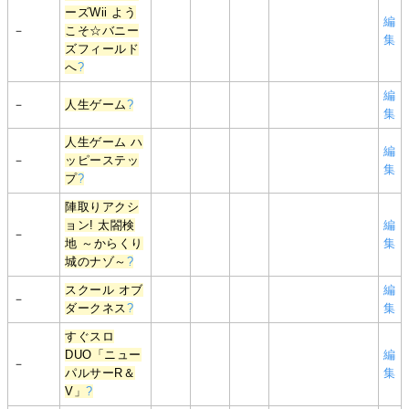
ーズWii よう
編
－
こそ☆バニー
集
ズフィールド
へ
?
編
－
人生ゲーム
?
集
人生ゲーム ハ
編
－
ッピーステッ
集
プ
?
陣取りアクシ
ョン! 太閤検
編
－
地 ～からくり
集
城のナゾ～
?
スクール オブ
編
－
ダークネス
?
集
すぐスロ
DUO「ニュー
編
－
パルサーR＆
集
V」
?