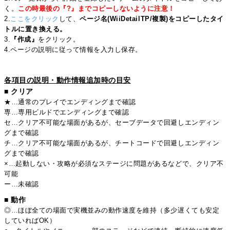
く。
この時最後の『?』までコピーしないように注意！
2.
ここをクリック
して、
ページ名(WiiDetailTP/複製)をコピーしたタイ
トルに置き換える。
3.
『作成』
をクリック。
4.ページの説明に従って情報を入力し保存。
各項目の説明・動作情報追加時の目安
■ クリア
★…通常のプレイでエンディングまで確認
専…専用ビルドでエンディングまで確認
セ…クリア不可能な場面があるが、セーブデータで回避しエンディン
グまで確認
チ…クリア不可能な場面があるが、チートコードで回避しエンディン
グまで確認
×…起動しない・攻略が必須なステージに問題があるなどで、クリア不
可能
ー…未確認
■ 動作
◎…ほぼ全ての場面で実機並みの動作速度を維持（多少遅くても安定
していればOK）