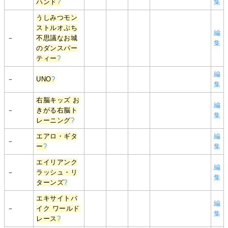
ハンド
?
集
うしみつモン
ストルオぷち
編
－
不思議なお城
集
のダンスパー
ティー
?
編
－
UNO
?
集
右脳キッズ お
編
－
きがる右脳ト
集
レーニング
?
エアロ・ギタ
編
－
ー
?
集
エイリアンク
編
－
ラッシュ・リ
集
ターンズ
?
エキサイトバ
編
－
イク ワールド
集
レース
?