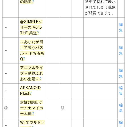
の脱出
?
途中で切れて表示
されてしまう現象
が確認できます。
@SIMPLEシ
編
－
リーズ Vol.5
集
THE 柔道
?
～あなたが回
して救うパズ
編
－
ル～ もちもち
集
Q
?
アニマルライ
編
－
フ～動物ふれ
集
あい生活～
?
ARKANOID
編
－
Plus!
?
集
1抜け!脱出ゲ
編
◎
ーム★マイホ
◎
集
ーム編
?
Wiiでウルトラ
編
－