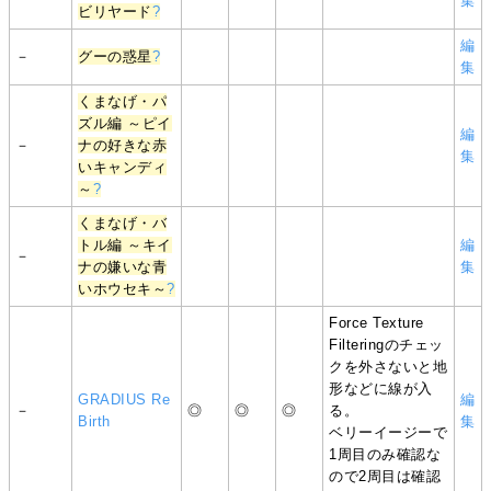
集
ビリヤード
?
編
－
グーの惑星
?
集
くまなげ・パ
ズル編 ～ピイ
編
－
ナの好きな赤
集
いキャンディ
～
?
くまなげ・バ
トル編 ～キイ
編
－
ナの嫌いな青
集
いホウセキ～
?
Force Texture
Filteringのチェッ
クを外さないと地
形などに線が入
GRADIUS Re
編
－
◎
◎
◎
る。
Birth
集
ベリーイージーで
1周目のみ確認な
ので2周目は確認