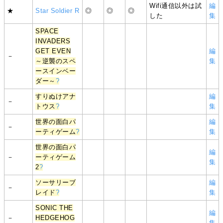
Wifi通信以外は試
編
★
Star Soldier R
◎
◎
◎
した
集
SPACE
INVADERS
GET EVEN
編
－
～逆襲のスペ
集
ースインベー
ダー～
?
すりぬけアナ
編
－
トウス
?
集
世界の面白パ
編
－
ーティゲーム
?
集
世界の面白パ
編
－
ーティゲーム
集
2
?
ソーサリーブ
編
－
レイド
?
集
SONIC THE
編
－
HEDGEHOG
集