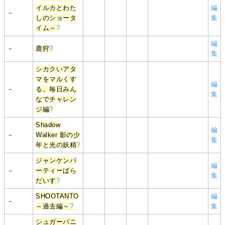
イルカとわた
編
－
しのショータ
集
イム～
?
編
－
鹿狩
?
集
シカクいアタ
マをマルくす
編
－
る。毎日みん
集
なでチャレン
ジ編
?
Shadow
編
－
Walker 影の少
集
年と光の妖精
?
ジャンケンパ
編
－
ーティーぱら
集
だいす
?
SHOOTANTO
編
－
～過去編～
?
集
シュガーバニ