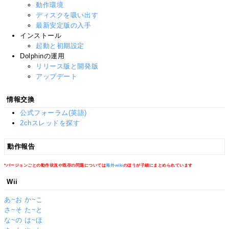
動作環境
ディスクを吸い出す
最新安定版の入手
インストール
起動と初期設定
Dolphinの運用
リリース版と開発版
アップデート
情報交換
公式フォーラム(英語)
2chスレッドを探す
動作報告
*バージョンごとの動作状況や既存の問題については
海外wiki
のほうが子細にまとめられています
Wii
あ~お
か~こ
さ~そ
た~と
な~の
は~ほ