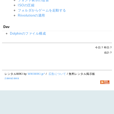
フォント表示の改善
ISOの圧縮
フォルダからゲームを起動する
Riivolutionの適用
Dev
Dolphinのファイル構成
今日:
?
昨日:
?
合計:
?
レンタルWIKI by
WIKIWIKI.jp*
/
広告について
/ 無料レンタル掲示板
zawazawa