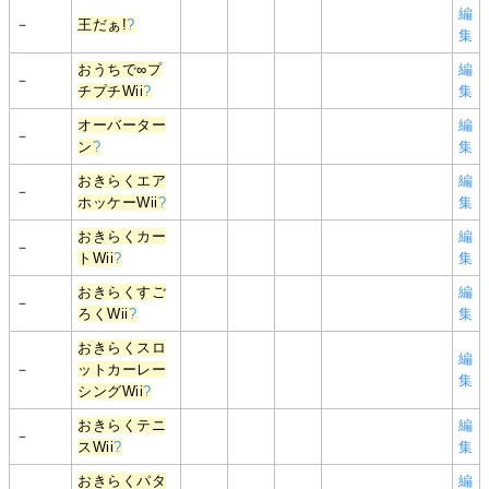
編
－
王だぁ!
?
集
おうちで∞プ
編
－
チプチWii
?
集
オーバーター
編
－
ン
?
集
おきらくエア
編
－
ホッケーWii
?
集
おきらくカー
編
－
トWii
?
集
おきらくすご
編
－
ろくWii
?
集
おきらくスロ
編
－
ットカーレー
集
シングWii
?
おきらくテニ
編
－
スWii
?
集
おきらくパタ
編