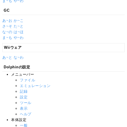
ま~も
や~わ
GC
あ~お
か~こ
さ~そ
た~と
な~の
は~ほ
ま~も
や~わ
Wiiウェア
あ~と
な~わ
Dolphinの設定
メニューバー
ファイル
エミュレーション
記録
設定
ツール
表示
ヘルプ
本体設定
一般