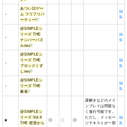
あつい12ゲー
編
－
ム フリフリパ
集
ーティー!
?
@SIMPLEシ
リーズ THE
編
－
ナンバーパズ
集
ルneo
?
@SIMPLEシ
リーズ THE
編
－
ブロックくず
集
しneo
?
@SIMPLEシ
編
－
リーズ THE
集
麻雀
?
謎解きなどのメイ
ンプレイは問題な
@SIMPLEシ
く進行可能です。
リーズ Vol.4
ただし、メッセー
編
★
◎
〇
◎
THE 密室から
ジテキストが一部
集