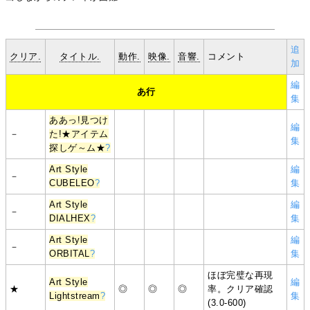
追
クリア.
タイトル.
動作.
映像.
音響.
コメント
加
編
あ行
集
ああっ!見つけ
編
－
た!★アイテム
集
探しゲ～ム★
?
Art Style
編
－
CUBELEO
?
集
Art Style
編
－
DIALHEX
?
集
Art Style
編
－
ORBITAL
?
集
ほぼ完璧な再現
Art Style
編
★
◎
◎
◎
率。クリア確認
Lightstream
?
集
(3.0-600)