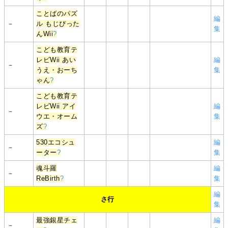
ことばのパズ
編
－
ル もじぴった
集
んWii
?
こども教育テ
レビWii あい
編
－
うえ・おーち
集
ゃん
?
こども教育テ
レビWii アイ
編
－
ウエ・オーム
集
ズ
?
530エコシュ
編
－
ーター
?
集
魂斗羅
編
－
ReBirth
?
集
編
さ行
集
最強銀星チェ
編
－