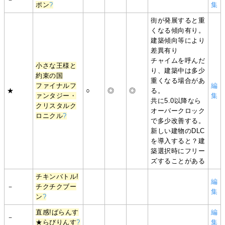
ポン
?
集
街が発展すると重
くなる傾向有り。
建築傾向等により
差異有り
チャイムを呼んだ
小さな王様と
り、建築中は多少
約束の国
重くなる場合があ
ファイナルフ
編
★
○
◎
◎
る。
ァンタジー・
集
共に5.0以降なら
クリスタルク
オーバークロック
ロニクル
?
で多少改善する。
新しい建物のDLC
を導入すると？建
築選択時にフリー
ズすることがある
チキンバトル!
編
－
チクチクブー
集
ン
?
直感!ばらんす
編
－
★らびりんす
?
集