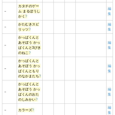
カタチのゲー
編
－
ム まるぼうし
集
かく
?
かたむきスピ
編
－
リッツ
?
集
かっぱくんと
あそぼう かっ
編
－
ぱくんと3びき
集
のねこ
?
かっぱくんと
あそぼう かっ
編
－
ぱくんともり
集
のなかまたち
?
かっぱくんと
あそぼう かっ
編
－
ぱくんのおた
集
のしみかい
?
編
－
カラーズ
?
集