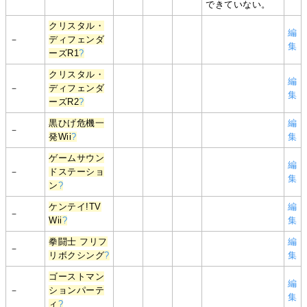
できていない。
クリスタル・
編
－
ディフェンダ
集
ーズR1
?
クリスタル・
編
－
ディフェンダ
集
ーズR2
?
黒ひげ危機一
編
－
発Wii
?
集
ゲームサウン
編
－
ドステーショ
集
ン
?
ケンテイ!TV
編
－
Wii
?
集
拳闘士 フリフ
編
－
リボクシング
?
集
ゴーストマン
編
－
ションパーテ
集
ィ
?