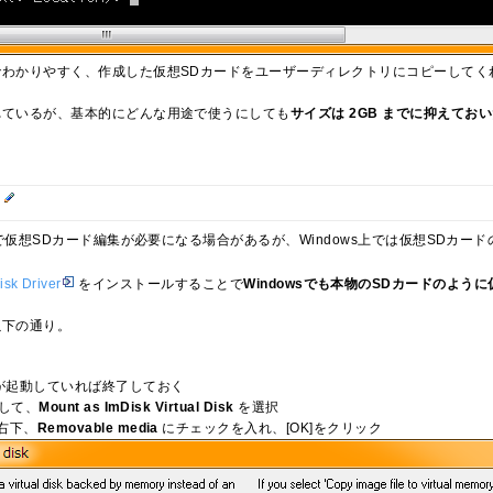
でわかりやすく、作成した仮想SDカードをユーザーディレクトリにコピーしてく
れているが、基本的にどんな用途で使うにしても
サイズは 2GB までに抑えて
る
wで仮想SDカード編集が必要になる場合があるが、Windows上では仮想SDカ
isk Driver
をインストールすることで
Windowsでも本物のSDカードのよ
以下の通り。
inが起動していれば終了しておく
クして、
Mount as ImDisk Virtual Disk
を選択
右下、
Removable media
にチェックを入れ、[OK]をクリック