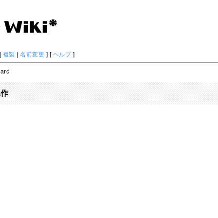
|
複製
|
名前変更
] [
ヘルプ
]
ard
操作