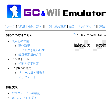
[
ホーム
] [
新規
|
編集
|
添付
] [
一覧
|
最終更新
|
差分
|
バックアップ
] [
凍結
> Tips_Virtual_SD_C
初めての方はこちら
導入前の準備
仮想SDカードの
動作環境
ディスクを吸い出す
最新安定版の入手
インストール
起動と初期設定
Dolphinの運用
リリース版と開発版
アップデート
情報交換
公式フォーラム(英語)
2chスレッドを探す