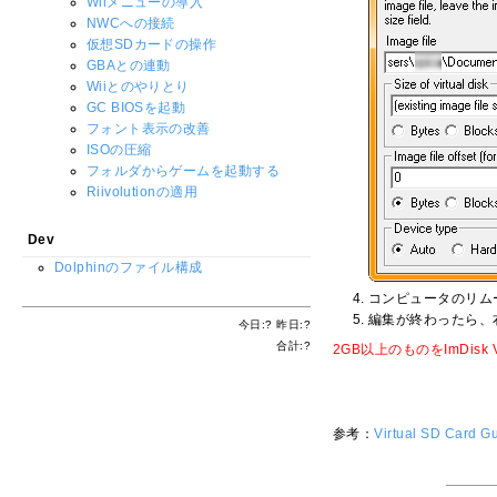
Wiiメニューの導入
NWCへの接続
仮想SDカードの操作
GBAとの連動
Wiiとのやりとり
GC BIOSを起動
フォント表示の改善
ISOの圧縮
フォルダからゲームを起動する
Riivolutionの適用
Dev
Dolphinのファイル構成
コンピュータのリム
編集が終わったら、
今日:
?
昨日:
?
合計:
?
2GB以上のものをImDi
参考：
Virtual SD Card G