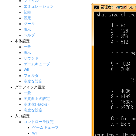
ファイル
エミュレーション
記録
設定
ツール
表示
ヘルプ
本体設定
一般
表示
サウンド
ゲームキューブ
Wii
フォルダ
高度な設定
グラフィック設定
一般
画質向上の設定
高速化(Hacks)
高度な設定
入力設定
コントローラ設定
ゲームキューブ
Wii