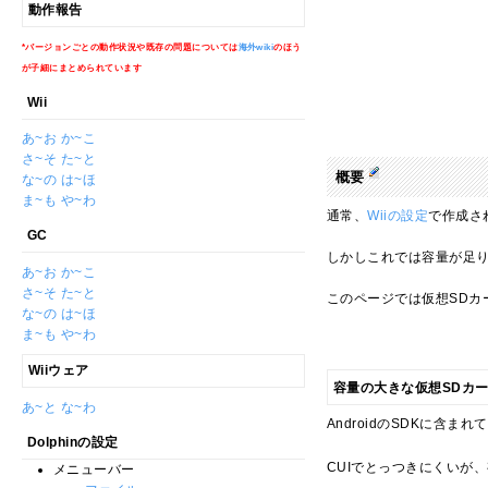
動作報告
*バージョンごとの動作状況や既存の問題については
海外wiki
のほう
が子細にまとめられています
Wii
あ~お
か~こ
さ~そ
た~と
概要
な~の
は~ほ
ま~も
や~わ
通常、
Wiiの設定
で作成さ
GC
しかしこれでは容量が足
あ~お
か~こ
さ~そ
た~と
このページでは仮想SDカ
な~の
は~ほ
ま~も
や~わ
Wiiウェア
容量の大きな仮想SDカ
あ~と
な~わ
AndroidのSDKに含まれ
Dolphinの設定
CUIでとっつきにくいが
メニューバー