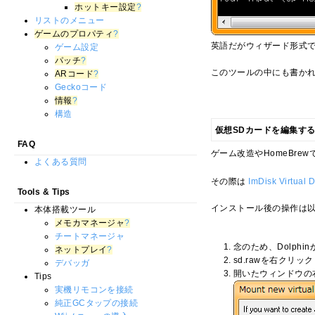
ホットキー設定
?
リストのメニュー
ゲームのプロパティ
?
英語だがウィザード形式
ゲーム設定
パッチ
?
このツールの中にも書か
ARコード
?
Geckoコード
情報
?
構造
仮想SDカードを編集す
FAQ
ゲーム改造やHomeBre
よくある質問
その際は
ImDisk Virtual D
Tools & Tips
インストール後の操作は
本体搭載ツール
メモカマネージャ
?
チートマネージャ
念のため、Dolph
ネットプレイ
?
sd.rawを右クリッ
デバッガ
開いたウィンドウの
Tips
実機リモコンを接続
純正GCタップの接続