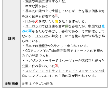
・童話や神話に登場する幻獣。
・巨大な翼がある。
・基本的に陸の上で生活しているが、空を飛ぶ個体や海
*2
を泳ぐ個体も存在する
。
・口から
火
を吹いたり
雷
を吐く個体もいる。
・
ヨ
ー
ロ
ッ
パ
では災害を齎す
嫌
な存在だが、
中国
では
恵
みの雨
をもたらす喜ばしい存在である。その象徴として
なのか、
ヨンバオ
の煙突はこの生き物の顔の装飾品が飾
説明
られている。
・
日本
では
神様
?
の化身として奉られている。
・
CGアニメ
と
YouTube限定動画
では
トーマス
の妄想の
みでの登場である。
・マガジンストーリーでは
ハーヴィー
が偶然立ち寄った
*3
公園
に住み着いていた
。
・
ロンドン・ミッドランド・アンド・スコティッシュ鉄
道
のエンブレムにはこの生物の翼が描かれている。
参照画像
参照は
ドラゴン/画像