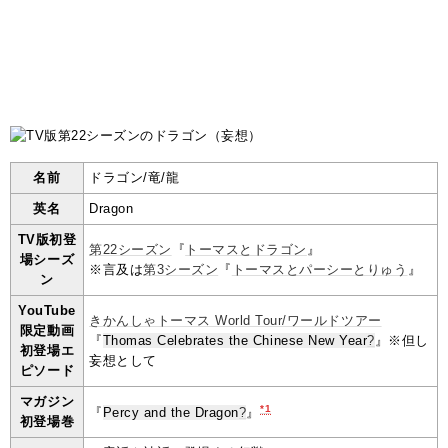
名前
ドラゴン/竜/龍
英名
Dragon
TV版初登
第22シーズン
『
トーマスとドラゴン
』
場シーズ
※言及は
第3シーズン
『
トーマスとパーシーとりゅう
』
ン
YouTube
きかんしゃトーマス World Tour/ワールドツアー
限定動画
『
Thomas Celebrates the Chinese New Year
?
』※但し
初登場エ
妄想として
ピソード
マガジン
*1
『
Percy and the Dragon
?
』
初登場巻