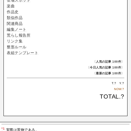
登場スポット
楽曲
作品史
類似作品
関連商品
編集ノート
荒らし報告所
リンク集
整形ルール
表組テンプレート
〔
人気の記事 100件
〕
〔
今日人気の記事 100件
〕
〔
最新の記事 100件
〕
T.
?
Y.
?
NOW.
?
TOTAL.
?
*1
実際は置物である。