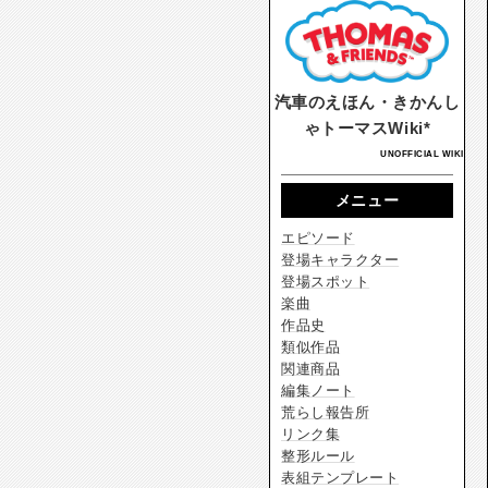
汽車のえほん・きかんし
ゃトーマスWiki*
UNOFFICIAL WIKI
メニュー
エピソード
登場キャラクター
登場スポット
楽曲
作品史
類似作品
関連商品
編集ノート
荒らし報告所
リンク集
整形ルール
表組テンプレート