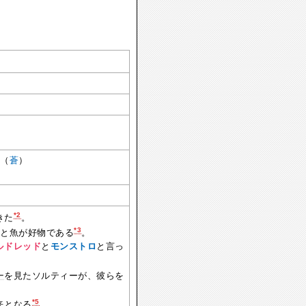
」（
蒼
）
*2
きた
。
*3
船と魚が好物である
。
ルドレッド
と
モンストロ
と言っ
ー
を見たソルティーが、彼らを
*5
来となる
。