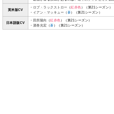
・
ロブ・ラックストロー
（
紅赤色
）（第21シーズン）
英米版CV
・
イアン・マッキュー
（
蒼
）（第21シーズン）
・
田所陽向
（
紅赤色
）（第21シーズン）
日本語版CV
・
酒巻光宏
（
蒼
）（第21シーズン）