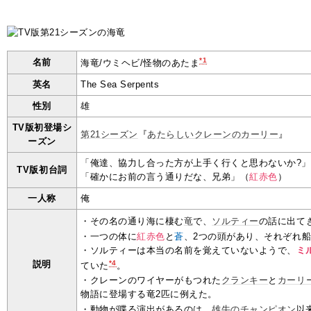
*1
名前
海竜/ウミヘビ/怪物のあたま
英名
The Sea Serpents
性別
雄
TV版初登場シ
第21シーズン
『
あたらしいクレーンのカーリー
』
ーズン
「俺達、協力し合った方が上手く行くと思わないか?
TV版初台詞
「確かにお前の言う通りだな、兄弟」（
紅赤色
）
一人称
俺
・その名の通り海に棲む
竜
で、
ソルティー
の話に出て
・一つの体に
紅赤色
と
蒼
、2つの頭があり、それぞれ
・ソルティーは本当の名前を覚えていないようで、
ミ
説明
*4
ていた
。
・クレーンのワイヤーがもつれた
クランキー
と
カーリ
物語に登場する竜2匹に例えた。
・動物が喋る演出があるのは、
雄牛のチャンピオン
以