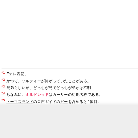
*1
Eテレ表記。
*2
かつて、ソルティーが怖がっていたことがある。
*3
兄弟らしいが、どっちが兄でどっちが弟かは不明。
*4
ちなみに、
ミルドレッド
はカーリーの初期名称である。
*5
トーマスランド
の音声ガイドの
ビー
を含めると4体目。
当Webサイトは個人管理の非営利ファンサイトです。各種関係会社様とは一
当Webサイトは著作権を侵害する目的は一切ございません。使用している画像の著作権・肖像権
当Webサイト上の『汽車のえほん』および『きかんしゃトーマス』における著作権は、ヒット・エン
す。
© 2026 Gullane (Thomas) Limited. © 2026 HIT Entertainment Limi