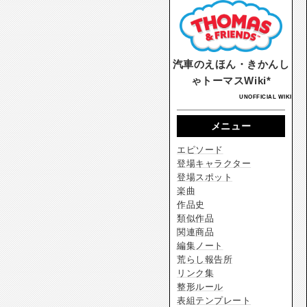
汽車のえほん・きかんし
ゃトーマスWiki*
UNOFFICIAL WIKI
メニュー
エピソード
登場キャラクター
登場スポット
楽曲
作品史
類似作品
関連商品
編集ノート
荒らし報告所
リンク集
整形ルール
表組テンプレート