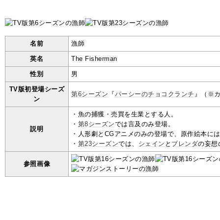
名前
漁師
英名
The Fisherman
性別
男
TV版初登場シーズ
第6シーズン
『
パーシーのチョコクランチ
』（※
ン
・魚の捕獲・売買を生業とする人。
・
第8シーズン
では言及のみ登場。
説明
・人形劇とCGアニメのみの登場で、原作絵本に
・
第23シーズン
では、
シェイン
と
ブレンダ
の妄想
参照画像