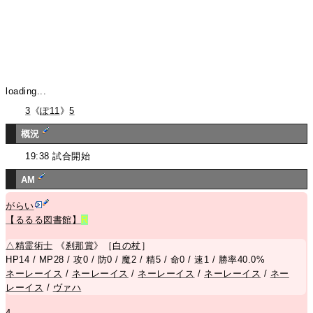
loading...
3
《
ぽ11
》
5
概況
19:38 試合開始
AM
がらい
【るるる図書館】
R
△
精霊術士
《
刹那賞
》［
白の杖
］
HP14 / MP28 / 攻0 / 防0 / 魔2 / 精5 / 命0 / 速1 / 勝率40.0%
ネーレーイス
/
ネーレーイス
/
ネーレーイス
/
ネーレーイス
/
ネー
レーイス
/
ヴァハ
4