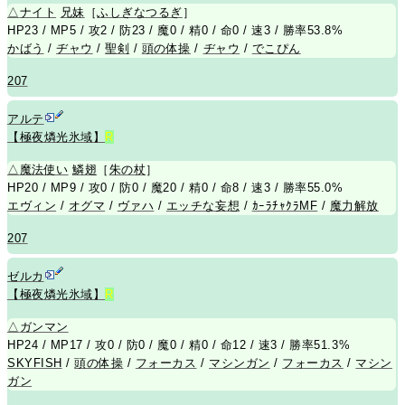
△
ナイト
兄
妹
［
ふしぎなつるぎ
］
HP23 / MP5 / 攻2 / 防23 / 魔0 / 精0 / 命0 / 速3 / 勝率53.8%
かばう
/
ヂャウ
/
聖剣
/
頭の体操
/
ヂャウ
/
でこぴん
207
アルテ
【極夜燐光氷域】
R
△
魔法使い
鱗翅
［
朱の杖
］
HP20 / MP9 / 攻0 / 防0 / 魔20 / 精0 / 命8 / 速3 / 勝率55.0%
エヴィン
/
オグマ
/
ヴァハ
/
エッチな妄想
/
ｶｰﾗﾁｬｸﾗMF
/
魔力解放
207
ゼルカ
【極夜燐光氷域】
R
△
ガンマン
HP24 / MP17 / 攻0 / 防0 / 魔0 / 精0 / 命12 / 速3 / 勝率51.3%
SKYFISH
/
頭の体操
/
フォーカス
/
マシンガン
/
フォーカス
/
マシン
ガン