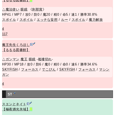
【るるる図書館】
R
△
魔法使い
眼鏡
《
刹那賞
》
HP41 / MP7 / 攻0 / 防0 / 魔20 / 精0 / 命5 / 速1 / 勝率30.8%
スポイル
/
スポイル
/
エッチな妄想
/
ルー
/
スポイル
/
魔力解放
4
117
魔王先生くろほし
【るるる図書館】
△
ガンマン
魔王
眼鏡
-
襤褸切れ
-
HP30 / MP18 / 攻0 / 防6 / 魔0 / 精0 / 命0 / 速6 / 勝率34.6%
SKYFISH
/
フォーカス
/
でこぴん
/
SKYFISH
/
フォーカス
/
マシン
ガン
4
ST
スエンとネイト
【極夜燐光氷域】
R