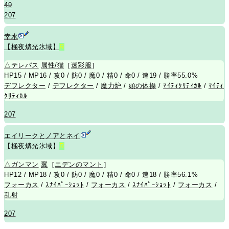
49
207
幸水
【極夜燐光氷域】
R
△
テレパス
属性/猫
［
迷彩服
］
HP15 / MP16 / 攻0 / 防0 / 魔0 / 精0 / 命0 / 速19 / 勝率55.0%
デフレクター
/
デフレクター
/
魔力炉
/
頭の体操
/
ﾏｲﾃｨｸﾘﾃｨｶﾙ
/
ﾏｲﾃｨ
ｸﾘﾃｨｶﾙ
207
エイリークとノアとネイ
【極夜燐光氷域】
R
△
ガンマン
翼
［
エデンのマント
］
HP12 / MP18 / 攻0 / 防0 / 魔0 / 精0 / 命0 / 速18 / 勝率56.1%
フォーカス
/
ｽﾅｲﾊﾟｰｼｮｯﾄ
/
フォーカス
/
ｽﾅｲﾊﾟｰｼｮｯﾄ
/
フォーカス
/
乱射
207