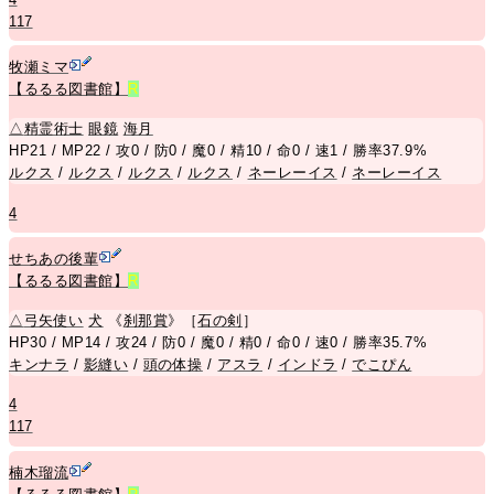
117
牧瀬ミマ
【るるる図書館】
R
△
精霊術士
眼鏡
海月
HP21 / MP22 / 攻0 / 防0 / 魔0 / 精10 / 命0 / 速1 / 勝率37.9%
ルクス
/
ルクス
/
ルクス
/
ルクス
/
ネーレーイス
/
ネーレーイス
4
せちあの後輩
【るるる図書館】
R
△
弓矢使い
犬
《
刹那賞
》［
石の剣
］
HP30 / MP14 / 攻24 / 防0 / 魔0 / 精0 / 命0 / 速0 / 勝率35.7%
キンナラ
/
影縫い
/
頭の体操
/
アスラ
/
インドラ
/
でこぴん
4
117
楠木瑠流