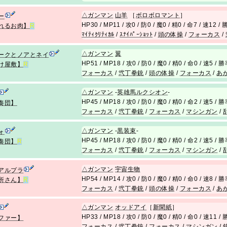
△
ガンマン
山羊
［
ボロボロマント
］
ー
HP30 / MP11 / 攻0 / 防0 / 魔0 / 精0 / 命7 / 速12 
れるお肉】
R
ﾏｲﾃｨｸﾘﾃｨｶﾙ
/
ｽﾅｲﾊﾟｰｼｮｯﾄ
/
頭の体操
/
フォーカス
/
△
ガンマン
翼
ークとノアとネイ
HP51 / MP18 / 攻0 / 防0 / 魔0 / 精0 / 命0 / 速5 /
け屋敷】
R
フォーカス
/
弐丁拳銃
/
頭の体操
/
フォーカス
/
あ
△
ガンマン
-
英雄馬ルクシオン
-
HP45 / MP18 / 攻0 / 防0 / 魔0 / 精0 / 命2 / 速5 /
奏団】
フォーカス
/
弐丁拳銃
/
フォーカス
/
マシンガン
/
△
ガンマン
-
黒装束
-
ォ
HP45 / MP18 / 攻0 / 防0 / 魔0 / 精0 / 命2 / 速5 /
奏団】
R
フォーカス
/
弐丁拳銃
/
フォーカス
/
マシンガン
/
△
ガンマン
宇宙生物
アルプラ
HP54 / MP14 / 攻0 / 防0 / 魔0 / 精0 / 命0 / 速8 /
所さん】
R
フォーカス
/
弐丁拳銃
/
頭の体操
/
フォーカス
/
あ
△
ガンマン
オッドアイ
［
新聞紙
］
HP33 / MP18 / 攻0 / 防0 / 魔0 / 精0 / 命0 / 速11 
ファー】
フォーカス
/
弐丁拳銃
/
フォーカス
/
マシンガン
/