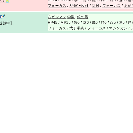
HP24 / MP24 / 攻0 / 防0 / 魔0 / 精0 / 命0 / 速8 /
ベ】
R
フォーカス
/
ｽﾅｲﾊﾟｰｼｮｯﾄ
/
乱射
/
フォーカス
/
あが
△
ガンマン
学園
-
銀の盾
-
HP45 / MP15 / 攻0 / 防0 / 魔0 / 精0 / 命5 / 速5 /
遊戯中】
フォーカス
/
弐丁拳銃
/
フォーカス
/
マシンガン
/