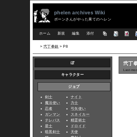
phelen archives Wiki
ポーンさんがやった果てのヘレン
[
ホーム
|
新規
|
編集
|
添付
]
>
弐丁拳銃
> P8
ぽ
弐丁拳
Last-mod
キャラクター
ジョブ
剣士
ナイト
魔法使い
力士
忍者
弓矢使い
ガンマン
スネイカー
テレパス
精霊術士
星士
ドロイド
暗黒剣士
天使