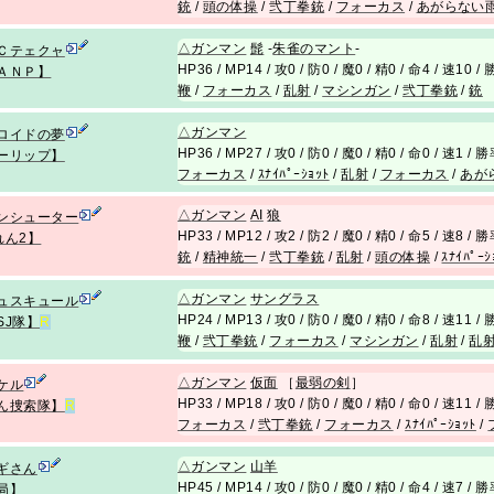
銃
/
頭の体操
/
弐丁拳銃
/
フォーカス
/
あがらない
△
ガンマン
髭
-
朱雀のマント
-
Ｃテェクャ
HP36 / MP14 / 攻0 / 防0 / 魔0 / 精0 / 命4 / 速10 
ＡＮＰ】
鞭
/
フォーカス
/
乱射
/
マシンガン
/
弐丁拳銃
/
銃
△
ガンマン
ロイドの夢
HP36 / MP27 / 攻0 / 防0 / 魔0 / 精0 / 命0 / 速1 /
ーリップ】
フォーカス
/
ｽﾅｲﾊﾟｰｼｮｯﾄ
/
乱射
/
フォーカス
/
あが
△
ガンマン
AI
狼
ンシューター
HP33 / MP12 / 攻2 / 防2 / 魔0 / 精0 / 命5 / 速8 /
れん2】
銃
/
精神統一
/
弐丁拳銃
/
乱射
/
頭の体操
/
ｽﾅｲﾊﾟｰｼ
△
ガンマン
サングラス
ュスキュール
HP24 / MP13 / 攻0 / 防0 / 魔0 / 精0 / 命8 / 速11 
SJ隊】
R
鞭
/
弐丁拳銃
/
フォーカス
/
マシンガン
/
乱射
/
乱
△
ガンマン
仮面
［
最弱の剣
］
ケル
HP33 / MP18 / 攻0 / 防0 / 魔0 / 精0 / 命0 / 速11 
ん捜索隊】
R
フォーカス
/
弐丁拳銃
/
フォーカス
/
ｽﾅｲﾊﾟｰｼｮｯﾄ
/
△
ガンマン
山羊
ギさん
HP45 / MP14 / 攻0 / 防0 / 魔0 / 精0 / 命4 / 速7 /
局】