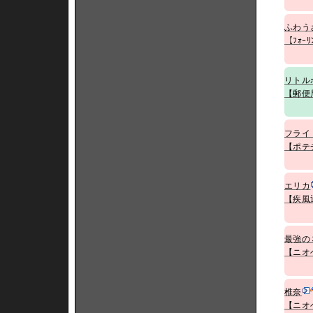
ふわう
【ﾌｫｰﾘ
リトル
【郵便
フライ
【ポテ
エリカ
【疾風
最強の
【ニオ
椎奈
【ニオ