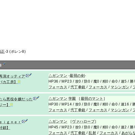
補正
-3 (ポレン8)
8
△
ガンマン
-
最弱の剣
-
再演オッティア
HP36 / MP23 / 攻0 / 防0 / 魔0 / 精0 / 命0 / 速5 /
パカ工房】
R
フォーカス
/
弐丁拳銃
/
フォーカス
/
マシンガン
/
△
ガンマン
学園
［
最弱のマント
］
たら悪役令嬢だった
HP30 / MP14 / 攻0 / 防0 / 魔0 / 精0 / 命0 / 速16 
ジー】
R
フォーカス
/
弐丁拳銃
/
フォーカス
/
マシンガン
/
△
ガンマン
［
ヴァハローブ
］
ｅｉｇｎｅｒ
HP45 / MP23 / 攻0 / 防0 / 魔0 / 精0 / 命0 / 速2 /
封鎖】
フォーカス
/
弐丁拳銃
/
乱射
/
フォーカス
/
あがら