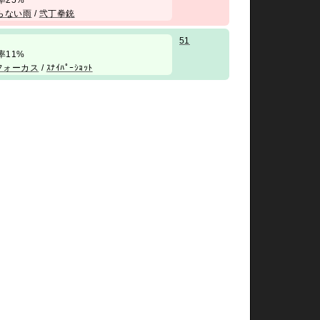
 勝率25%
らない雨
/
弐丁拳銃
51
 勝率11%
フォーカス
/
ｽﾅｲﾊﾟｰｼｮｯﾄ