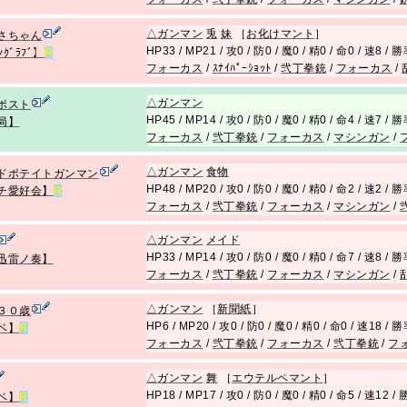
△
ガンマン
兎
妹
［
お化けマント
］
さちゃん
HP33 / MP21 / 攻0 / 防0 / 魔0 / 精0 / 命0 / 速8 /
ﾝｸﾞﾗﾌﾞ】
R
フォーカス
/
ｽﾅｲﾊﾟｰｼｮｯﾄ
/
弐丁拳銃
/
フォーカス
/
△
ガンマン
ポスト
HP45 / MP14 / 攻0 / 防0 / 魔0 / 精0 / 命4 / 速7 /
局】
フォーカス
/
弐丁拳銃
/
フォーカス
/
マシンガン
/
△
ガンマン
食物
ドポテイトガンマン
HP48 / MP20 / 攻0 / 防0 / 魔0 / 精0 / 命2 / 速2 /
チ愛好会】
R
フォーカス
/
弐丁拳銃
/
フォーカス
/
マシンガン
/
△
ガンマン
メイド
HP33 / MP14 / 攻0 / 防0 / 魔0 / 精0 / 命7 / 速8 /
迅雷ノ奏】
フォーカス
/
弐丁拳銃
/
フォーカス
/
マシンガン
/
△
ガンマン
［
新聞紙
］
３０歳
HP6 / MP20 / 攻0 / 防0 / 魔0 / 精0 / 命0 / 速18 /
ベ】
R
フォーカス
/
弐丁拳銃
/
フォーカス
/
弐丁拳銃
/
フ
△
ガンマン
舞
［
エウテルペマント
］
HP18 / MP17 / 攻0 / 防0 / 魔0 / 精0 / 命5 / 速12 
ベ】
R