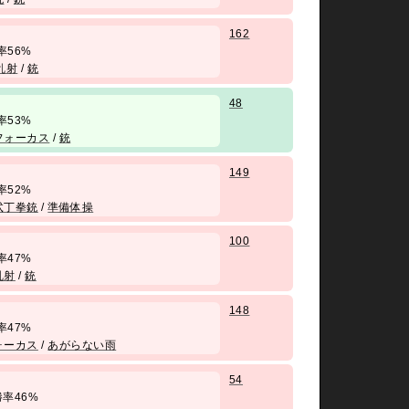
162
 勝率56%
乱射
/
銃
48
 勝率53%
フォーカス
/
銃
149
 勝率52%
弐丁拳銃
/
準備体操
100
 勝率47%
乱射
/
銃
148
 勝率47%
ォーカス
/
あがらない雨
54
/ 勝率46%