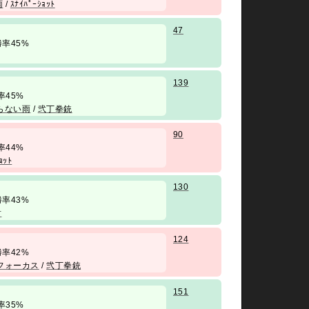
雨
/
ｽﾅｲﾊﾟｰｼｮｯﾄ
47
/ 勝率45%
139
 勝率45%
らない雨
/
弐丁拳銃
90
 勝率44%
ｮｯﾄ
130
/ 勝率43%
射
124
/ 勝率42%
フォーカス
/
弐丁拳銃
151
 勝率35%