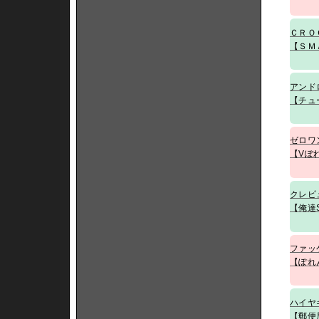
ＣＲＯ
【ＳＭ
アンド
【チュ
ゼロワ
【Vぽ
クレピ
【俺達
ファッ
【ぽれ
ハイヤ
【郵便