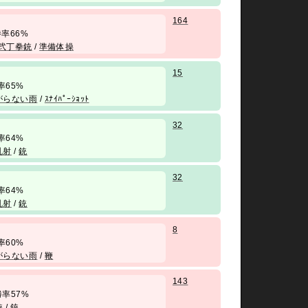
164
/ 勝率66%
弐丁拳銃
/
準備体操
15
 勝率65%
がらない雨
/
ｽﾅｲﾊﾟｰｼｮｯﾄ
32
 勝率64%
乱射
/
銃
32
 勝率64%
乱射
/
銃
8
 勝率60%
がらない雨
/
鞭
143
/ 勝率57%
銃
/
銃