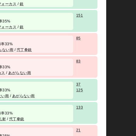
フォーカス
/
銃
151
 勝率35%
フォーカス
/
銃
85
/ 勝率33%
らない雨
/
弐丁拳銃
83
 勝率33%
カス
/
あがらない雨
37
 勝率33%
125
ない雨
/
あがらない雨
133
/ 勝率33%
乱射
/
弐丁拳銃
21