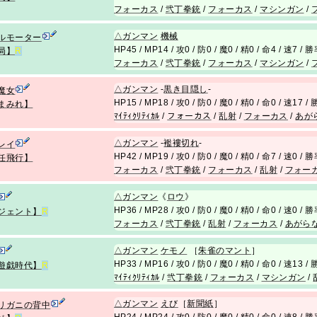
フォーカス
/
弐丁拳銃
/
フォーカス
/
マシンガン
/
△
ガンマン
機械
ルモーター
HP45 / MP14 / 攻0 / 防0 / 魔0 / 精0 / 命4 / 速7 /
局】
R
フォーカス
/
弐丁拳銃
/
フォーカス
/
マシンガン
/
△
ガンマン
-
黒き目隠し
-
魔女
HP15 / MP18 / 攻0 / 防0 / 魔0 / 精0 / 命0 / 速17 
まみれ】
ﾏｲﾃｨｸﾘﾃｨｶﾙ
/
フォーカス
/
乱射
/
フォーカス
/
あが
△
ガンマン
-
襤褸切れ
-
レイ
HP42 / MP19 / 攻0 / 防0 / 魔0 / 精0 / 命7 / 速0 /
任飛行】
フォーカス
/
弐丁拳銃
/
フォーカス
/
乱射
/
フォー
△
ガンマン
《
ロウ
》
HP36 / MP28 / 攻0 / 防0 / 魔0 / 精0 / 命0 / 速0 /
ジェント】
R
フォーカス
/
弐丁拳銃
/
乱射
/
フォーカス
/
あがら
△
ガンマン
ケモノ
［
朱雀のマント
］
HP33 / MP16 / 攻0 / 防0 / 魔0 / 精0 / 命0 / 速13 
遊戯時代】
R
ﾏｲﾃｨｸﾘﾃｨｶﾙ
/
弐丁拳銃
/
フォーカス
/
マシンガン
/
△
ガンマン
えび
［
新聞紙
］
リガニの背中