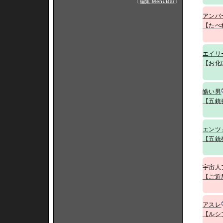
〔
編集:MenuBar
〕
アンバ
【たべ
エイリ
【お化
皓い男
【五銃
エンツ
【五銃
宇宙人
【ご近
アスレ
【ルシ