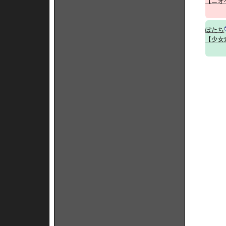
【ニオ
ぽたち
【少女