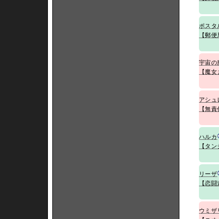
ポスタ
【郵便
宇宙の
【魔女
アシュ
【無責
ハルカ
【タン
リーザ
【恋闘
ウミザ