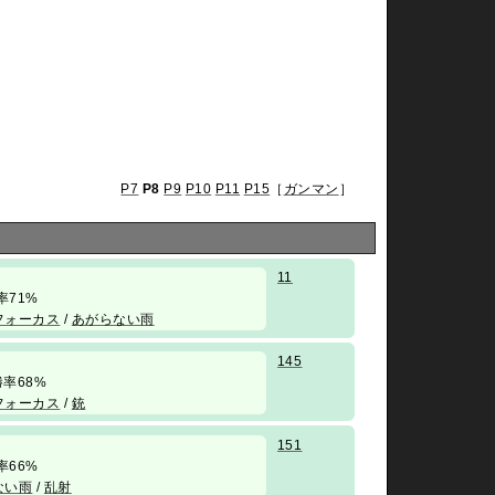
P7
P8
P9
P10
P11
P15
［
ガンマン
］
11
 勝率71%
フォーカス
/
あがらない雨
145
/ 勝率68%
フォーカス
/
銃
151
 勝率66%
ない雨
/
乱射