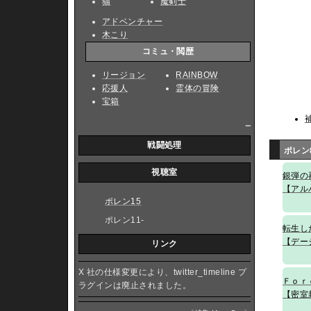
猫
魔剣士
アドベンチャー
木こり
コミュ・閲歴
リージョン
RAINBOW
応援人
霊体の冒険
宝箱
_
戦闘処理
ポレン
視聴室
銀弾の
【アル
ポレン15
ポレン11-
転生し
【デー
リンク
X 社の仕様変更により、twitter_timeline プ
Ｆｏｒ
ラグインは廃止されました。
【密室