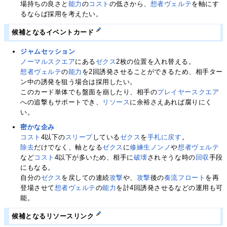
場持ちの良さと
能力
の
コスト
の低さから、
想者ヴェルテ
を軸にす
るならば採用を考えたい。
候補となるイベントカード
ジャムセッション
ノーマルスクエア
にある
ゼクス
2枚の位置を入れ替える。
想者ヴェルテ
の
能力
を2回誘発させることができるため、相手ター
ン中の誘発を狙う場合は採用したい。
このカード単体でも盤面を崩したり、相手の
プレイヤースクエア
への追撃もサポートでき、
リソース
に余裕さえあれば腐りにく
い。
密かな企み
コスト
4以下の
スリープ
している
ゼクス
を
手札に戻す
。
除去
だけでなく、軸となる
ゼクス
に
修練生ノンノ
や
想者ヴェルテ
など
コスト
4以下が多いため、相手に
破壊
されそうな時の
回収
手段
にもなる。
自分の
ゼクス
を戻しての連続
攻撃
や、
攻撃
後の
奏流フロート
を再
登場させて
想者ヴェルテ
の
能力
を計4回誘発させるなどの運用も可
能。
候補となるリソースリンク