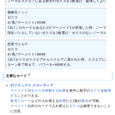
ノーマルスクエアにある相手のゼクスを1枚選び、破壊してよい。
修練生ノンノ

ゼクス

4/青/マーメイド/4500

[自]このカードかあなたの[マーメイド]が登場した時、ノーマルスク
現在バトルしていないゼクスを1枚選び、ゼクスのないノーマルスク
想者ヴェルテ

ゼクス

4/青/マーメイド/6000

[自]ゼクスがスクエアからスクエアに置かれた時、スクエアにあるゼ
ターン終了時まで、パワーを+4000する。
主要なカード
XIフラッグス クローディア
マーメイド
の
ゼクスを移動する
効果
を条件に相手の
ゼクス
を
破壊
する
ことができる。
奏流フロート
などの入れ替える
効果
だと2枚の
除去
が可能。
マーメイド
以外のカードで入れ替えた
ゼクス
は破壊できないこと
に注意。