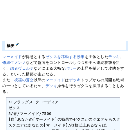
概要
マーメイド
が得意とする
ゼクスを移動する
効果
を主体とした
デッキ
。
修練生ノンノ
などで盤面をコントロールしつつ相手へ連続攻撃を狙
う、
想者ヴェルテ
などによる大幅な
パワー
の上昇を軸として攻防をす
る、といった構築が主となる。
また、
祝福の蒼空
以降の
マーメイド
は
デッキ
トップからの展開も戦術
の一つとしているため、
デッキ
操作を行うゼクスを採用することもあ
る。
XIフラッグス クローディア

ゼクス

5/青/マーメイド/7500

[自]あなたの[マーメイド]の効果でゼクスがスクエアからスクエアに
スクエアにあなたの[マーメイド]が3枚以上あるならば、
