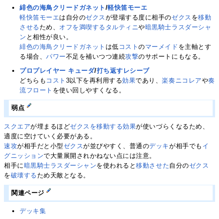
緋色の海鳥クリードガネット
/
軽快笛モーエ
軽快笛モーエ
は自分の
ゼクス
が登場する度に相手の
ゼクス
を
移動
させる
ため、
オフを満喫するタルティニ
や
暗黒騎士ラスダーシャ
ン
と相性が良い。
緋色の海鳥クリードガネット
は低
コスト
の
マーメイド
を主軸とす
る場合、
パワー
不足を補いつつ連続
攻撃
のサポートにもなる。
プロプレイヤー キューダ
/
打ち返すレシーブ
どちらも
コスト
3以下を再利用する
効果
であり、
楽奏ニコレア
や
奏
流フロート
を使い回しやすくなる。
弱点
スクエア
が埋まるほど
ゼクスを移動する
効果
が使いづらくなるため、
適度に空けていく必要がある。
速攻
が相手だと小型
ゼクス
が並びやすく、普通の
デッキ
が相手でも
イ
グニッション
で大量展開されかねない点には注意。
相手に
暗黒騎士ラスダーシャン
を使われると
移動させた
自分の
ゼクス
を
破壊する
ため天敵となる。
関連ページ
デッキ集