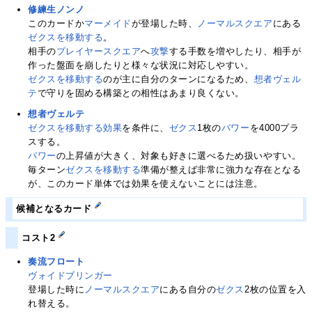
修練生ノンノ
このカードか
マーメイド
が登場した時、
ノーマルスクエア
にある
ゼクスを移動する
。
相手の
プレイヤースクエア
へ
攻撃
する手数を増やしたり、相手が
作った盤面を崩したりと様々な状況に対応しやすい。
ゼクスを移動する
のが主に自分のターンになるため、
想者ヴェル
テ
で守りを固める構築との相性はあまり良くない。
想者ヴェルテ
ゼクスを移動する
効果
を条件に、
ゼクス
1枚の
パワー
を4000プラ
スする。
パワー
の上昇値が大きく、対象も好きに選べるため扱いやすい。
毎ターン
ゼクスを移動する
準備が整えば非常に強力な存在となる
が、このカード単体では効果を使えないことには注意。
候補となるカード
コスト2
奏流フロート
ヴォイドブリンガー
登場した時に
ノーマルスクエア
にある自分の
ゼクス
2枚の位置を入
れ替える。