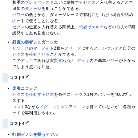
相手の
プレイヤースクエア
に隣接する
ゼクス
と入れ替えることで
追加の
ダメージ
を狙うことができる。
パワー
の低さから、ダメージレースで有利になりたい場合や詰め
の一手で使うことになる。
ゼクス
の位置を入れ替える関係上、
想者ヴェルテ
などの
能力
が2回
誘発する点も見逃せない。
残夏の奏者シュガーシカ
リソース
の
マーメイド
2枚を
スリープ
にすると、
バウンス
と自分の
ゼクス
を
移動させる
ことができる。
この
デッキ
であれば実質
青
2だが、
デッキ
内の基本
パワー
が下がっ
てしまう点には注意。
コスト3
楽奏ニコレア
ゼクスを移動する
効果
を条件に、
ゼクス
1枚の
パワー
を4000プラ
スする。
コスト
3ながら
イグニッションアイコン
は持っていないが、各種カ
ードで再利用しやすい。
コスト4
打倒ゼノンを誓うアデル