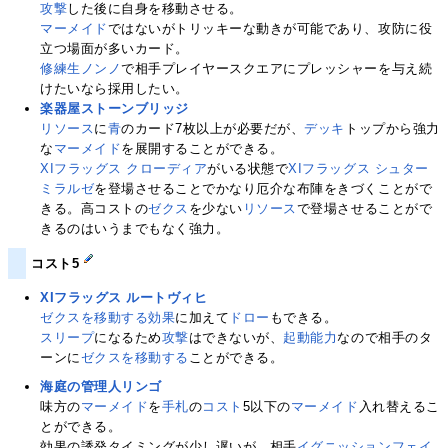
攻撃
した後に自身を移動させる。
マーメイド
ではないがトリッキーな動きが可能であり、攻防に役
立つ場面が多いカード。
修練生ノンノ
で相手プレイヤースクエアにプレッシャーを与え続
けたいなら採用したい。
楽器屋ストーンブリッジ
リソース
に
青
のカード7枚以上が必要だが、
デッキ
トップから強力
な
マーメイド
を展開することができる。
XIフラッグス クローディア
がいる状態で
XIフラッグス シュター
ミラルゼ
を登場させることでかなり厄介な布陣をきづくことがで
きる。高コストの
ゼクス
を少ない
リソース
で登場させることがで
きるのはいうまでもなく強力。
コスト5
XIフラッグス ルートヴィヒ
ゼクスを移動する
効果
に加えて
ドロー
もできる。
スリープ
になるため
攻撃
はできないが、
起動能力
なので相手のタ
ーンに
ゼクスを移動する
ことができる。
海庭の管理人リンゴ
味方の
マーメイド
を
手札
の
コスト
5以下の
マーメイド
入れ替えるこ
とができる。
効果の誘発タイミングが少し遅いが、相手
イグニッションフェイ