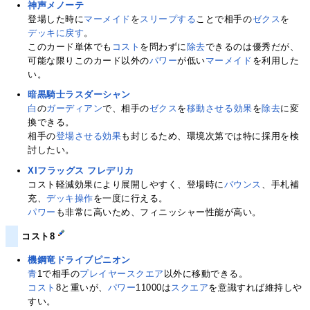
神声メノーテ
登場した時に
マーメイド
を
スリープする
ことで相手の
ゼクス
を
デッキに戻す
。
このカード単体でも
コスト
を問わずに
除去
できるのは優秀だが、
可能な限りこのカード以外の
パワー
が低い
マーメイド
を利用した
い。
暗黒騎士ラスダーシャン
白
の
ガーディアン
で、相手の
ゼクス
を
移動させる
効果
を
除去
に変
換できる。
相手の
登場させる
効果
も封じるため、環境次第では特に採用を検
討したい。
XIフラッグス フレデリカ
コスト軽減効果により展開しやすく、登場時に
バウンス
、手札補
充、
デッキ操作
を一度に行える。
パワー
も非常に高いため、フィニッシャー性能が高い。
コスト8
機鋼竜ドライブピニオン
青
1で相手の
プレイヤースクエア
以外に移動できる。
コスト
8と重いが、
パワー
11000は
スクエア
を意識すれば維持しや
すい。