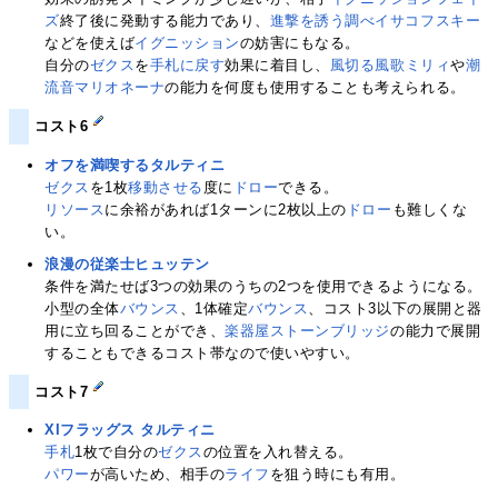
ズ
終了後に発動する能力であり、
進撃を誘う調べイサコフスキー
などを使えば
イグニッション
の妨害にもなる。
自分の
ゼクス
を
手札に戻す
効果に着目し、
風切る風歌ミリィ
や
潮
流音マリオネーナ
の能力を何度も使用することも考えられる。
コスト6
オフを満喫するタルティニ
ゼクス
を1枚
移動させる
度に
ドロー
できる。
リソース
に余裕があれば1ターンに2枚以上の
ドロー
も難しくな
い。
浪漫の従楽士ヒュッテン
条件を満たせば3つの効果のうちの2つを使用できるようになる。
小型の全体
バウンス
、1体確定
バウンス
、コスト3以下の展開と器
用に立ち回ることができ、
楽器屋ストーンブリッジ
の能力で展開
することもできるコスト帯なので使いやすい。
コスト7
XIフラッグス タルティニ
手札
1枚で自分の
ゼクス
の位置を入れ替える。
パワー
が高いため、相手の
ライフ
を狙う時にも有用。