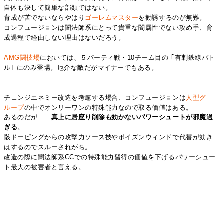
自体も決して簡単な部類ではない。
育成が苦でないならやはり
ゴーレムマスター
を勧誘するのが無難。
コンフュージョンは闇法師系にとって貴重な闇属性でない攻め手、育
成過程で経由しない理由はないだろう。
AMG闘技場
においては、５パーティ戦・10チーム目の ｢有刺鉄線バト
ル｣ にのみ登場。厄介な敵だがマイナーでもある。
チェンジエネミー改造を考慮する場合、コンフュージョンは
人
型
グ
ル
ープ
の中でオンリーワンの特殊能力なので取る価値はある。
あるのだが……
真上に居座り削除も効かないパワーシュートが邪魔過
ぎる
。
骸ドーピングからの攻撃力ソース技やポイズンウィンドで代替が効き
はするのでスルーされがち。
改造の際に闇法師系CCでの特殊能力習得の価値を下げるパワーシュー
ト最大の被害者と言える。