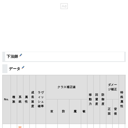
下法師
データ
ダメー
クラス補正値
ジ補正
成
ラヴ
特
移
回
防
種
系
属
長
ィッ
殊
No.
動
避
御
族
統
性
速
シュ
属
力
度
度
度
確率
性
正
背
攻
防
魔
敏
面
後
闇