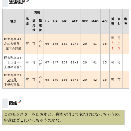
遭遇場所
再戦
逃
捕
盗
備
逃
撃
場所
Lv
HP
MP
ATT
DEF
MAG
AGI
走
獲
む
考
走
破
後
後
可
可
巨大列車４Ｆ
不
*
*
左の大部屋―
可
可
66
145
152
17+3
20
41
15
可
左下の部屋
2
3
巨大列車２Ｆ
不
１つ目
―
可
可
67
147
154
17+3
20
41
15
可
可
可
上側の部屋１
巨大列車２Ｆ
不
２つ目
―
可
可
68
149
156
18+3
20
42
15
可
可
可
下側の部屋１
図鑑
このモンスターをたおすと、身体が消えて衣だけになっちゃうの。
中身はどこにいっちゃうのかな。