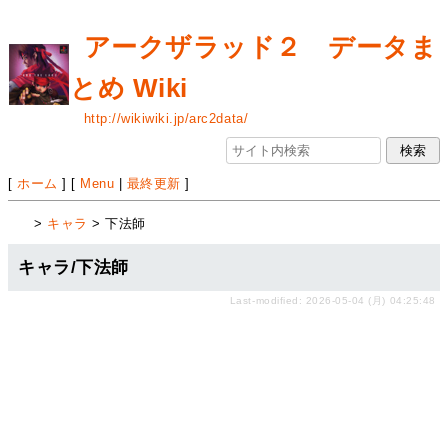
アークザラッド２ データま
とめ Wiki
http://wikiwiki.jp/arc2data/
[
ホーム
] [
Menu
|
最終更新
]
>
キャラ
> 下法師
キャラ/下法師
Last-modified: 2026-05-04 (月) 04:25:48