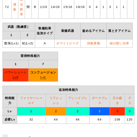
僧
法
72
闇
B
1/16
14/16
15/16
19/16
0
4
1
3
1
1
族
師
系
武器（熟練度）
装備効果
装備武器
盗めるアイテム
落とすアイテム
追加タイプ
1
2
数珠(Lv1)
杖(Lv2)
A
ホワイトビーズ
回復果物
緑の想い出草
習得特殊能力
1
7
パワーシュート
コンフュージョン
Lv0
Lv1
追加特殊能力
特殊能
ファイヤーシー
リフレッ
アシッドブレ
ダークブレ
天の裁
デ
力
ルド
シュ
ス
ス
き
ス
Lv
1
2
2
2
3
3
必要Lv
32
44
64
64
108
120