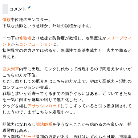
コメント
僧族
中位種のモンスター。
下級な法師という意味か、外法の誤植かは不明。
一つ下の
修験者
より敏捷と防御度が微増し、攻撃魔法が
スリープウィ
ンド
から
コンフュージョン
に。
状態異常の強力さでは劣るが、無属性で高基本威力と、火力で勝ると
言える。
巨大列車
内部に出現。モンクに代わって出現するので間違えやすいが
こちらの方が下位。
ただし敵としての厄介さはこちらの方が上で、やはり高威力＋混乱の
コンフュージョンが脅威。
戦場も狭いが近寄ってくるまでの猶予ぐらいはある。近づいてきた所
を一気に倒すか麻痺や眠りで無力化したい。
タッグを組む
アサッシンロード
に手こずっていると引っ掻き回されて
しまうので、まずこちらを処理すべし。
即戦力になれるし
闇法師系
を使うならここから始めるのも良いが、捕
獲難度は高め。
突入部隊に
リーザ
参加の必要があり、再戦はいずれも不可能。捕獲率