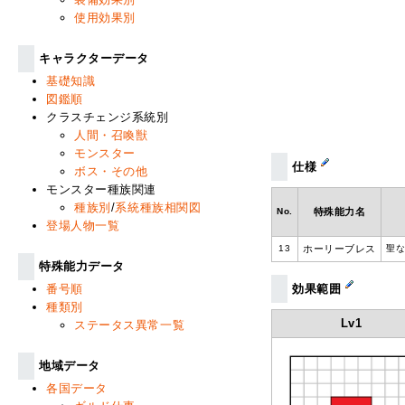
使用効果別
キャラクターデータ
基礎知識
図鑑順
クラスチェンジ系統別
人間・召喚獣
モンスター
仕様
ボス・その他
モンスター種族関連
種族別
/
系統種族相関図
No.
特殊能力名
登場人物一覧
13
ホーリーブレス
聖
特殊能力データ
番号順
効果範囲
種類別
Lv1
ステータス異常一覧
地域データ
各国データ