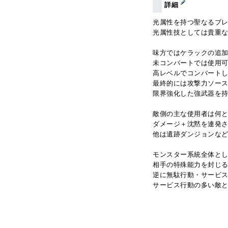
詳細
光属性を持つ聖なるブ
光属性技としては貴重
味方ではケラックの追
未コンバートでは使用
高レベルでコンバート
最終的には攻撃力ソー
限界強化した強武器を
敵側の主な使用者は何
ダメージ＋沈黙を連発
他は遺跡ダンジョンな
モンスター系統全体と
相手の特殊能力を封じ
逆に無駄行動・サービ
サービス行動の多い敵