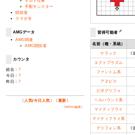
ギルド仕事
手配モンスター
闘技場
ラマダ寺
AMGデータ
習得可能者
AMG関連
名前（種・系統）
AMG闘技場
ケラック
《
カウンタ
エクトプラズム
総合：
?
ファントム系
今日：
?
アヌビス
昨日：
?
ピポグリフォ
ヘルハウンド系
〔
人気
/
今日人気
〕〔
最新
〕
〔
MENU編集
〕
マイティフライ
マイティフライ系
グリフォン系
《