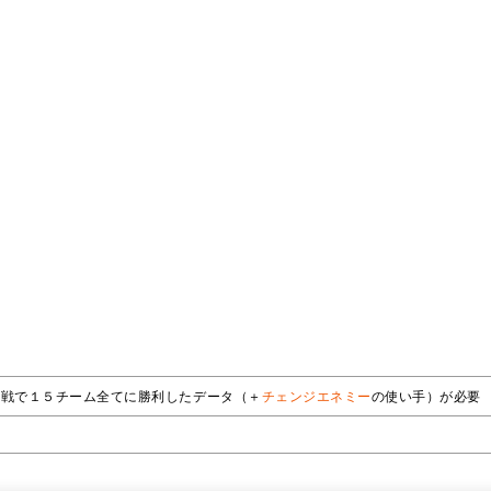
ィ戦で１５チーム全てに勝利したデータ（＋
チェンジエネミー
の使い手）が必要