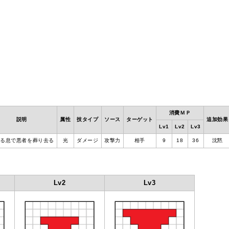
消費ＭＰ
説明
属性
技タイプ
ソース
ターゲット
追加効果
Lv1
Lv2
Lv3
なる息で悪者を葬り去る
光
ダメージ
攻撃力
相手
9
18
36
沈黙
Lv2
Lv3