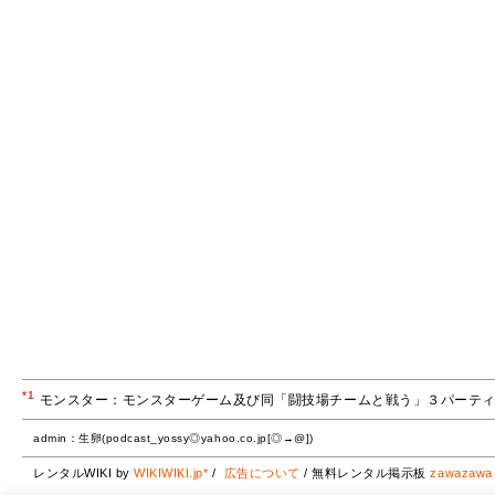
*1
モンスター：モンスターゲーム及び同「闘技場チームと戦う」３パーテ
admin：生卵(podcast_yossy◎yahoo.co.jp[◎→@])
レンタルWIKI by
WIKIWIKI.jp*
/
広告について
/ 無料レンタル掲示板
zawazawa