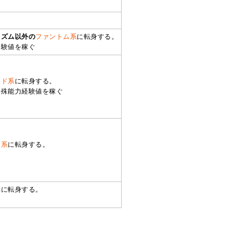
ラズム以外の
ファントム系
に転身する。
経験値を稼ぐ
ンド系
に転身する。
特殊能力経験値を稼ぐ
ン系
に転身する。
系
に転身する。