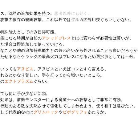
レス。沈黙の追加効果を持つ。
悪者以外にも効く。
な攻撃力依存の範囲攻撃。これ以外ではグルガの専用技ぐらいしかない。
加特殊能力としてのみ習得可能。
可能になる時期が自前の
アシッドブレス
とほぼ変わらず必要性は薄いが、
した場合は即追加して使っていける。
スなことや他の追加特殊能力との兼ね合いから外されることも多いだろうが
持たせるならケラックの最高火力はブレスになるため選択肢としては十分。
といっても
アヌビス
。アヌビスといえばコレとすら言える。
されるとかなり苦しい。手を打ってから戦いたいところ。
どの
エクトプラズム
ぐらい。
しても使い手が少ない部類。
る効果は、前衛モンスターによる魔道士への攻撃として非常に有効。
ス行動のある敵を沈黙させて強化してしまわぬよう、使う相手は選びたい。
として代表的なのは
グリムロック
や
ピポグリフォ
あたりか。