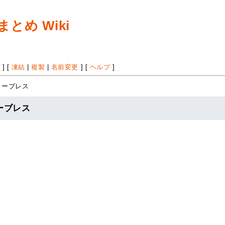
め Wiki
プ
] [
凍結
|
複製
|
名前変更
] [
ヘルプ
]
リーブレス
ーブレス