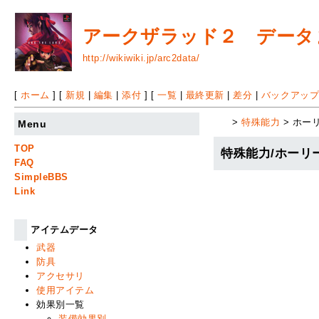
アークザラッド２ データまと
http://wikiwiki.jp/arc2data/
[
ホーム
] [
新規
|
編集
|
添付
] [
一覧
|
最終更新
|
差分
|
バックアッ
>
特殊能力
> ホー
Menu
TOP
特殊能力/ホーリ
FAQ
SimpleBBS
Link
アイテムデータ
武器
防具
アクセサリ
使用アイテム
効果別一覧
装備効果別