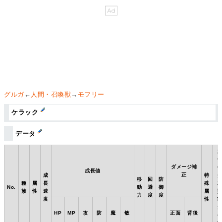
グルガ
←
人間・召喚獣
→
モフリー
ケラック
データ
ダメージ補
成長値
正
成
特
移
回
防
種
属
長
殊
No.
動
避
御
族
性
速
属
力
度
度
度
性
HP
MP
攻
防
魔
敏
正面
背後