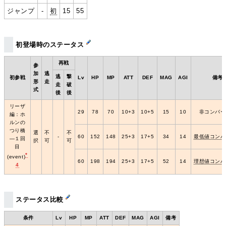
ジャンプ
‐
初
15
55
初登場時のステータス
再戦
参
加
逃
逃
撃
初参戦
Lv
HP
MP
ATT
DEF
MAG
AGI
備考
形
走
走
破
式
後
後
リーザ
29
78
70
10+3
10+5
15
10
非コンバー
編：ホ
ルンの
つり橋
選
不
不
‐
60
152
148
25+3
17+5
34
14
最低値コンバ
―１回
択
可
可
目
*
(event)
60
198
194
25+3
17+5
52
14
理想値コンバ
4
ステータス比較
条件
Lv
HP
MP
ATT
DEF
MAG
AGI
備考