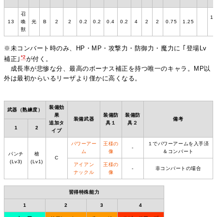
召
14
13
喚
光
B
2
2
0.2
0.2
0.4
0.2
4
2
2
0.75
1.25
1
獣
※未コンバート時のみ、HP・MP・攻撃力・防御力・魔力に ｢登場Lv
*2
補正｣
が付く。
成長率が悲惨な分、最高のボーナス補正を持つ唯一のキャラ。MP以
外は最初からいるリーザより僅かに高くなる。
装備効
武器（熟練度）
果
装備防
装備防
装備武器
備考
追加タ
具１
具２
1
2
イプ
パワーアー
王様の
１でパワーアームを入手済
‐
ム
像
＆コンバート
パンチ
槍
C
(Lv3)
(Lv1)
アイアン
王様の
‐
非コンバートの場合
ナックル
像
習得特殊能力
1
2
3
4