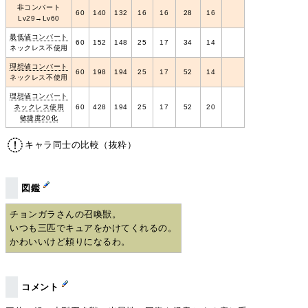
非コンバート
60
140
132
16
16
28
16
Lv29→Lv60
最低値コンバート
60
152
148
25
17
34
14
ネックレス不使用
理想値コンバート
60
198
194
25
17
52
14
ネックレス不使用
理想値コンバート
ネックレス使用
60
428
194
25
17
52
20
敏捷度20化
キャラ同士の比較（抜粋）
図鑑
チョンガラさんの召喚獣。
いつも三匹でキュアをかけてくれるの。
かわいいけど頼りになるわ。
コメント