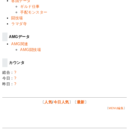
各国データ
ギルド仕事
手配モンスター
闘技場
ラマダ寺
AMGデータ
AMG関連
AMG闘技場
カウンタ
総合：
?
今日：
?
昨日：
?
〔
人気
/
今日人気
〕〔
最新
〕
〔
MENU編集
〕