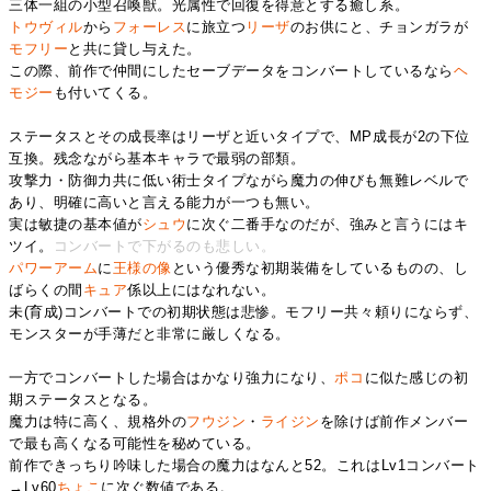
三体一組の小型召喚獣。光属性で回復を得意とする癒し系。
トウヴィル
から
フォーレス
に旅立つ
リーザ
のお供にと、チョンガラが
モフリー
と共に貸し与えた。
この際、前作で仲間にしたセーブデータをコンバートしているなら
ヘ
モジー
も付いてくる。
ステータスとその成長率はリーザと近いタイプで、MP成長が2の下位
互換。残念ながら基本キャラで最弱の部類。
攻撃力・防御力共に低い術士タイプながら魔力の伸びも無難レベルで
あり、明確に高いと言える能力が一つも無い。
実は敏捷の基本値が
シュウ
に次ぐ二番手なのだが、強みと言うにはキ
ツイ。
コンバートで下がるのも悲しい。
パワーアーム
に
王様の像
という優秀な初期装備をしているものの、し
ばらくの間
キュア
係以上にはなれない。
未(育成)コンバートでの初期状態は悲惨。モフリー共々頼りにならず、
モンスターが手薄だと非常に厳しくなる。
一方でコンバートした場合はかなり強力になり、
ポコ
に似た感じの初
期ステータスとなる。
魔力は特に高く、規格外の
フウジン
・
ライジン
を除けば前作メンバー
で最も高くなる可能性を秘めている。
前作できっちり吟味した場合の魔力はなんと52。これはLv1コンバート
→Lv60
ちょこ
に次ぐ数値である。