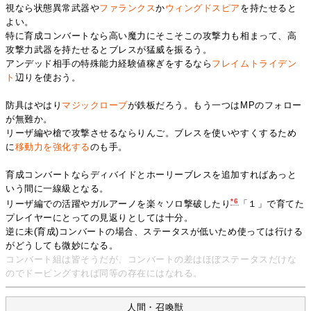
視なら状態異常武器や
ファランクス
か
ウィングドスピア
を持たせると
よい。
特に育成コンバートなら高い魔力にそこそこの攻撃力も相まって、高
攻撃力武器を持たせるとブレスが猛威を振るう。
アンデッド相手の特殊能力経験値稼ぎをするなら
フレイムトライデン
ト
辺りを使おう。
防具はやはり
マジックローブ
が鉄板だろう。もう一つはMPのフォロー
が無難か。
リーザ編や槍で攻撃させるならりんご。ブレスを使いやすくするため
に
移動力を
強化する
のも手。
育成コンバートならディバイドとホーリーブレスを追加すればあっと
いう間に一線級となる。
*6
リーザ編での活躍やガルアーノを楽々ソロ撃破したり
「１」で育てた
プレイヤーにとっての見返りとしては十分。
逆に未(育成)コンバートの場合、ステータスが低いため使っては行ける
がどうしても微妙になる。
コンバート組は皆そうだが、コンバートの差はほぼステータスだけな
のでドーピングすれば同等の存在にはなれる。
人間・召喚獣