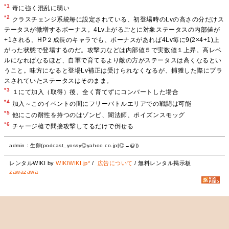
*1
毒に強く混乱に弱い
*2
クラスチェンジ系統毎に設定されている、初登場時のLvの高さの分だけス
テータスが微増するボーナス。4Lv上がるごとに対象ステータスの内部値が
+1される。HP２成長のキャラでも、ボーナスがあれば4Lv毎に9(2×4+1)上
がった状態で登場するのだ。攻撃力などは内部値５で実数値１上昇。高レベ
ルになればなるほど、自軍で育てるより敵の方がステータスは高くなるとい
うこと。味方になると登場Lv補正は受けられなくなるが、捕獲した際にプラ
スされていたステータスはそのまま。
*3
１にて加入（取得）後、全く育てずにコンバートした場合
*4
加入～このイベントの間にフリーバトルエリアでの戦闘は可能
*5
他にこの耐性を持つのはゾンビ、闇法師、ポイズンスモッグ
*6
チャージ槍で間接攻撃してるだけで倒せる
admin：生卵(podcast_yossy◎yahoo.co.jp[◎→@])
レンタルWIKI by
WIKIWIKI.jp*
/
広告について
/ 無料レンタル掲示板
zawazawa