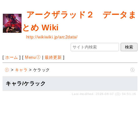
アークザラッド２ データま
とめ Wiki
http://wikiwiki.jp/arc2data/
[
ホーム
] [
Menu
|
最終更新
]
>
キャラ
> ケラック
キャラ/ケラック
Last-modified: 2026-06-07 (日) 04:51:16