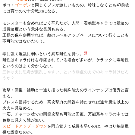
ポコ・
ゴーゲン
と同じくブレが激しいものの、吟味しなくとも40前後
には育つので十分戦力になる。
モンスターも含めればごく平凡だが、人間・召喚獣キャラでは最速の
成長速度という意外な長所もある。
王様の像を併用すれば、敵のレベルアップペースについて行くことも
不可能ではないだろう。
*5
毒に強く混乱に弱いという異常耐性を持つ。
耐性はキャラ付けを考慮されている場合が多いが、ケラックに毒耐性
というのはよく分からない。
三体ゆえに思考が混乱しやすい、という弱点の方でのキャラ付けだろ
うか？
攻撃・回復・補助と一通り揃った特殊能力のラインナップは優秀と言
える。
ブレスを習得するため、高攻撃力の武器を持たせれば通常魔法以上の
火力を見込める。
一応、チャージ槍での関節攻撃も可能と回復、万能系キャラの中では
色物に見えて隙が無い。
スピードアップ
・
ダウン
を両方覚えて成長も早いのは、やはり敏捷重
視な設定なのか。