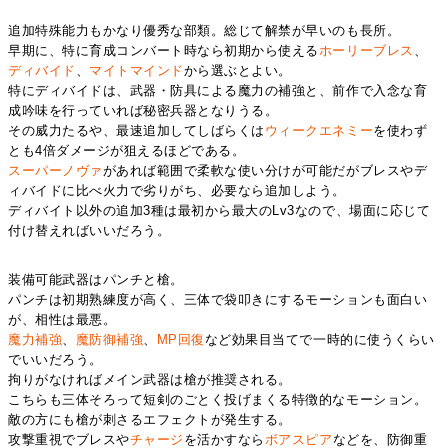
追加特殊能力もかなり優秀な部類。総じて解禁が早いのも長所。
早期に、特に育成コンバート時なら初期から使える
ホーリーブレス
、
ディバイド
、
マイトマインド
から選ぶとよい。
特にディバイドは、武器・防具による魔力の補強と、前作で入念な育
成吟味を行っていれば秘密兵器となりうる。
その威力たるや、最速追加してしばらくは
ウィークエネミー
を使わず
とも4倍ダメージが狙えるほどである。
スーパーノヴァ
があれば範囲で柔軟な使い分けが可能だがブレスやデ
ィバイドに比べ火力で劣りがち、必要なら追加しよう。
ディバイト以外の追加3種は最初から最大のLv3なので、場面に応じて
付け替えればいいだろう。
装備可能武器はパンチと槍。
パンチは初期熟練度が高く、三体で袋叩きにするモーションも面白い
が、相性は最悪。
魔力
補強
、
魔防御補強
、
MP回復
など効果目当てで一時的に使うくらい
でいいだろう。
拘りがなければメイン武器は槍が推奨される。
こちらも三体そろって短剣のごとく投げまくる特徴的なモーション。
敵の方にも槍が刺さるエフェクトが発生する。
攻撃重視でブレスや
チャージ
を活かすなら
ボアスピア
などを、防御重