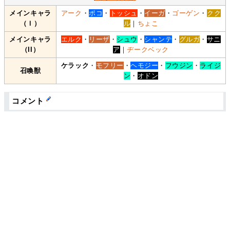
メインキャラ
アーク
・
ポコ
・
トッシュ
・
イーガ
・
ゴーゲン
・
クク
（Ｉ）
ル
｜
ちょこ
メインキャラ
エルク
・
リーザ
・
シュウ
・
シャンテ
・
グルガ
・
サニ
（II）
ア
｜
ヂークベック
ケラック
・
モフリー
・
ヘモジー
・
フウジン
・
ライジ
召喚獣
ン
・
オドン
コメント