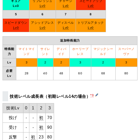
キュア
リフレッシュ
チャージ
スピードアップ
Lv3
Lv0
Lv0
Lv0
5
6
7
8
スピードダウン
アシッドブレス
ディスペル
トリプルアタック
Lv0
Lv0
Lv0
Lv0
追加特殊能力
特殊能
マイトマイ
サイレ
ディバ
ホーリーブ
マジックシー
スーパーノ
力
ンド
ント
イド
レス
ルド
ヴァ
Lv
3
2
2
3
2
3
必要
28
40
48
60
68
80
Lv
*3
技術レベル成長表（初期レベル14の場合）
技術Lv
0
1
2
3
投げ
‐
‐
初
70
受け
‐
‐
初
90
反撃
‐
初
23
80