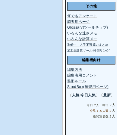
その他
何でもアンケート
調査用ページ
Glossary(ツールチップ)
いろんな速さメモ
いろんな計算メモ
準備中・入手不可等のまとめ
加工品計算ツール(外部リンク)
編集者向け
編集方法
編集者用コメント
整形ルール
SandBox(練習用ページ)
〔
人気
/
今日人気
〕〔
最新
〕
人
今日.
?
人 昨日.
?
人
今見てる人数.
?
人
総閲覧者数.
?