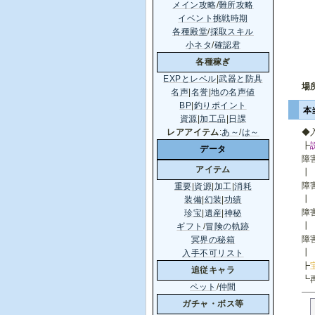
メイン攻略
/
難所攻略
イベント挑戦時期
各種殿堂
/
採取スキル
小ネタ
/
確認君
各種稼ぎ
EXPとレベル
|
武器と防具
場
名声
|
名誉
|
地の名声値
BP
|
釣りポイント
本
資源
|
加工品
|
日課
◆
レアアイテム
:
あ～
/
は～
┣
データ
障
アイテム
┃
障
重要
|
資源
|
加工
|
消耗
┃
装備
|
幻装
|
功績
障
珍宝
|
遺産
|
神秘
┃
ギフト
/
冒険の軌跡
障
冥界の秘箱
┃
入手不可リスト
┣
追従キャラ
┗
ペット
/
仲間
ガチャ・ボス等