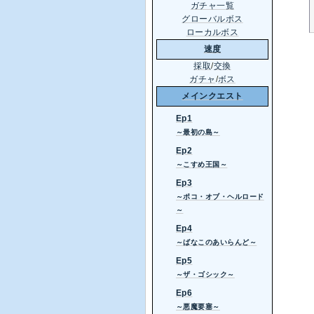
ガチャ一覧
グローバルボス
ローカルボス
速度
採取
/
交換
ガチャ
/
ボス
メインクエスト
Ep1
～最初の島～
Ep2
～こすめ王国～
Ep3
～ポコ・オブ・ヘルロード
～
Ep4
～ばなこのあいらんど～
Ep5
～ザ・ゴシック～
Ep6
～悪魔要塞～