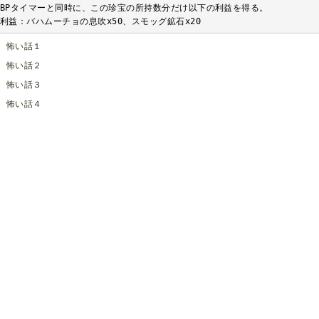
BPタイマーと同時に、この珍宝の所持数分だけ以下の利益を得る。

利益：バハムーチョの息吹x50、スモッグ鉱石x20
怖い話１
怖い話２
怖い話３
怖い話４