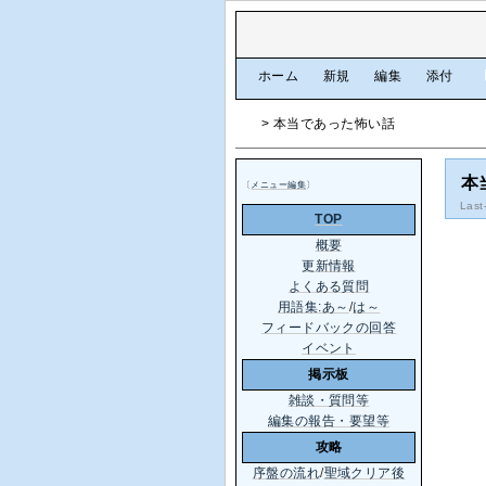
[
ホーム
|
新規
|
編集
|
添付
]
> 本当であった怖い話
本
〔
メニュー編集
〕
Last
TOP
概要
更新情報
よくある質問
用語集:あ～
/
は～
フィードバックの回答
イベント
掲示板
雑談・質問等
編集の報告・要望等
攻略
序盤の流れ
/
聖域クリア後