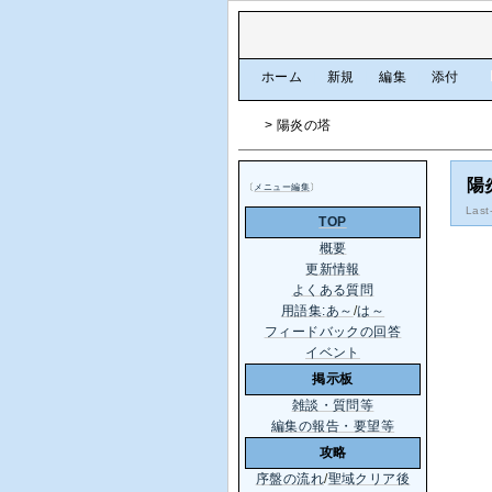
[
ホーム
|
新規
|
編集
|
添付
]
> 陽炎の塔
陽
〔
メニュー編集
〕
Last
TOP
概要
更新情報
よくある質問
用語集:あ～
/
は～
フィードバックの回答
イベント
掲示板
雑談・質問等
編集の報告・要望等
攻略
序盤の流れ
/
聖域クリア後