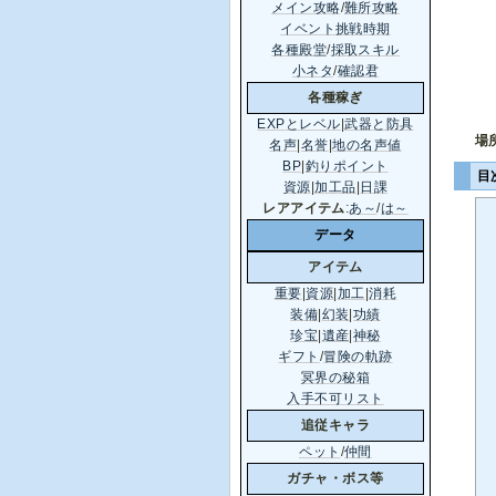
メイン攻略
/
難所攻略
イベント挑戦時期
各種殿堂
/
採取スキル
小ネタ
/
確認君
各種稼ぎ
EXPとレベル
|
武器と防具
場
名声
|
名誉
|
地の名声値
BP
|
釣りポイント
目
資源
|
加工品
|
日課
レアアイテム
:
あ～
/
は～
データ
アイテム
重要
|
資源
|
加工
|
消耗
装備
|
幻装
|
功績
珍宝
|
遺産
|
神秘
ギフト
/
冒険の軌跡
冥界の秘箱
入手不可リスト
追従キャラ
ペット
/
仲間
ガチャ・ボス等