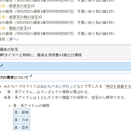
炎の感情（SOUSEの感情1種5000000[500万] 可愛い粘り気の鍵100）
宝箱
：
絶望宮の珍宝
x2
炎の感情（SOUSEの感情1種5000000[500万] 可愛い粘り気の鍵100）
宝箱
：
絶望宮の桃の珍宝
x2
炎の感情（SOUSEの感情1種5000000[500万] 可愛い粘り気の鍵100）
宝箱
：
陽炎の珍宝
x2
炎の感情（SOUSEの感情1種5000000[500万] 可愛い粘り気の鍵100）
階段（
3F
へ）
陽炎の珍宝

BPタイマーと同時に、陽炎を所持数x1個だけ獲得
F
Fでの要求について
みかちーブロマイドは
みかちーオンザロック
などで手に入る「
神話を超越す
「真・系アイテム」はランダムで１種類が選ばれる。
各真・系アイテムは
うどんゲイザー降臨
での採取や、
珍宝
から獲得できる。
真・系アイテムの種類
真・穀物
真・力水
真・昆布