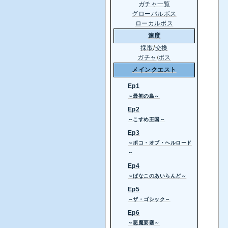
ガチャ一覧
グローバルボス
ローカルボス
速度
採取
/
交換
ガチャ
/
ボス
メインクエスト
Ep1
～最初の島～
Ep2
～こすめ王国～
Ep3
～ポコ・オブ・ヘルロード
～
Ep4
～ばなこのあいらんど～
Ep5
～ザ・ゴシック～
Ep6
～悪魔要塞～