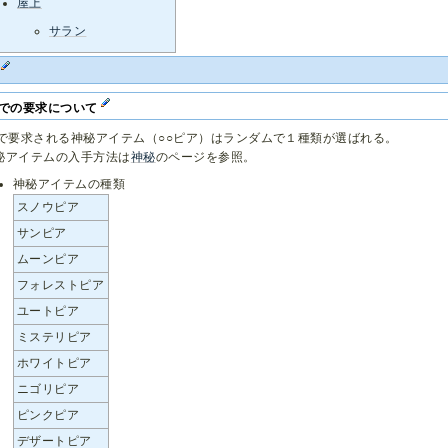
屋上
サラン
F
Fでの要求について
Fで要求される神秘アイテム（○○ピア）はランダムで１種類が選ばれる。
秘アイテムの入手方法は
神秘
のページを参照。
神秘アイテムの種類
スノウピア
サンピア
ムーンピア
フォレストピア
ユートピア
ミステリピア
ホワイトピア
ニゴリピア
ピンクピア
デザートピア