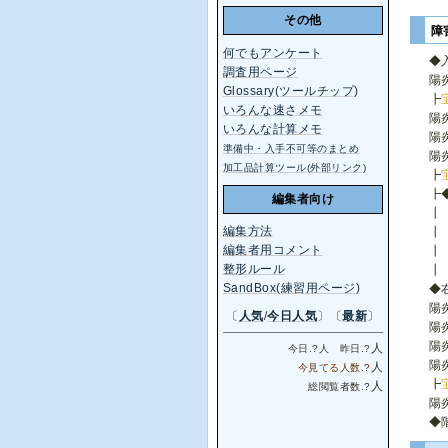
その他
障
何でもアンケート
◆
調査用ページ
陽
Glossary(ツールチップ)
┣
いろんな速さメモ
陽炎
いろんな計算メモ
陽炎
準備中・入手不可等のまとめ
陽炎
加工品計算ツール(外部リンク)
┣
┣
編集者向け
┃ 
編集方法
┃
編集者用コメント
┃ 
整形ルール
┃
SandBox(練習用ページ)
◆
陽炎
〔
人気
/
今日人気
〕〔
最新
〕
陽炎
陽炎
人
今日.
?
人 昨日.
?
陽炎
人
今見てる人数.
?
┣
人
総閲覧者数.
?
陽炎
◆