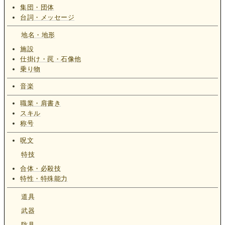
集団・団体
台詞・メッセージ
地名・地形
施設
仕掛け・罠・石像他
乗り物
音楽
職業・肩書き
スキル
称号
呪文
特技
合体・必殺技
特性・特殊能力
道具
武器
防具