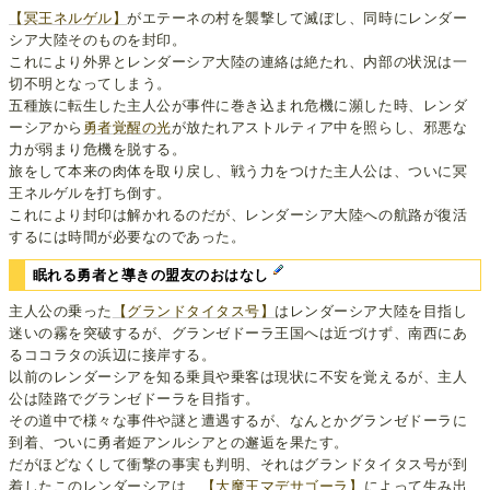
【冥王ネルゲル】
がエテーネの村を襲撃して滅ぼし、同時にレンダー
シア大陸そのものを封印。
これにより外界とレンダーシア大陸の連絡は絶たれ、内部の状況は一
切不明となってしまう。
五種族に転生した主人公が事件に巻き込まれ危機に瀕した時、レンダ
ーシアから
勇者覚醒の光
が放たれアストルティア中を照らし、邪悪な
力が弱まり危機を脱する。
旅をして本来の肉体を取り戻し、戦う力をつけた主人公は、ついに冥
王ネルゲルを打ち倒す。
これにより封印は解かれるのだが、レンダーシア大陸への航路が復活
するには時間が必要なのであった。
眠れる勇者と導きの盟友のおはなし
主人公の乗った
【グランドタイタス号】
はレンダーシア大陸を目指し
迷いの霧を突破するが、グランゼドーラ王国へは近づけず、南西にあ
るココラタの浜辺に接岸する。
以前のレンダーシアを知る乗員や乗客は現状に不安を覚えるが、主人
公は陸路でグランゼドーラを目指す。
その道中で様々な事件や謎と遭遇するが、なんとかグランゼドーラに
到着、ついに勇者姫アンルシアとの邂逅を果たす。
だがほどなくして衝撃の事実も判明、それはグランドタイタス号が到
着したこのレンダーシアは、
【大魔王マデサゴーラ】
によって生み出