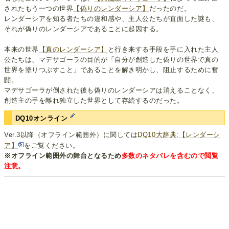
されたもう一つの世界
【偽りのレンダーシア】
だったのだ。
レンダーシアを知る者たちの違和感や、主人公たちが直面した謎も、
それが偽りのレンダーシアであることに起因する。
本来の世界
【真のレンダーシア】
と行き来する手段を手に入れた主人
公たちは、マデサゴーラの目的が「自分が創造した偽りの世界で真の
世界を塗りつぶすこと」であることを解き明かし、阻止するために奮
闘。
マデサゴーラが倒された後も偽りのレンダーシアは消えることなく、
創造主の手を離れ独立した世界として存続するのだった。
DQ10オンライン
Ver.3以降（オフライン範囲外）に関しては
DQ10大辞典:【レンダーシ
ア】
をご覧ください。
※オフライン範囲外の舞台となるため
多数のネタバレを含むので閲覧
注意。