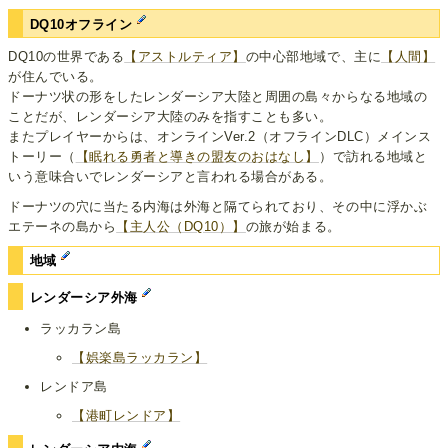
DQ10オフライン
DQ10の世界である
【アストルティア】
の中心部地域で、主に
【人間】
が住んでいる。
ドーナツ状の形をしたレンダーシア大陸と周囲の島々からなる地域の
ことだが、レンダーシア大陸のみを指すことも多い。
またプレイヤーからは、オンラインVer.2（オフラインDLC）メインス
トーリー（
【眠れる勇者と導きの盟友のおはなし】
）で訪れる地域と
いう意味合いでレンダーシアと言われる場合がある。
ドーナツの穴に当たる内海は外海と隔てられており、その中に浮かぶ
エテーネの島から
【主人公（DQ10）】
の旅が始まる。
地域
レンダーシア外海
ラッカラン島
【娯楽島ラッカラン】
レンドア島
【港町レンドア】