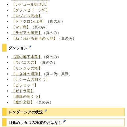
【レビュール街道北】
【グランゼドーラ領】
【ロヴォス高地】
【ドラクロン山地】
（真のみ）
【マデ島】
（真のみ）
【ラゼアの風穴】
（真のみ）
【ねじれたる異形の大地】
（真のみ）
ダンジョン
【謎の地下水路】
（偽のみ）
【ラバニの穴】
（真のみ）
【リンジャの塔】
【古き神の遺跡】
（真→偽に異動）
【ナシームの洞くつ】
【ピラミッド】
【ゼドラ洞】
【海風の洞くつ】
【魔幻宮殿】
（真のみ）
レンダーシアの状況
目覚めし五つの種族のおはなし