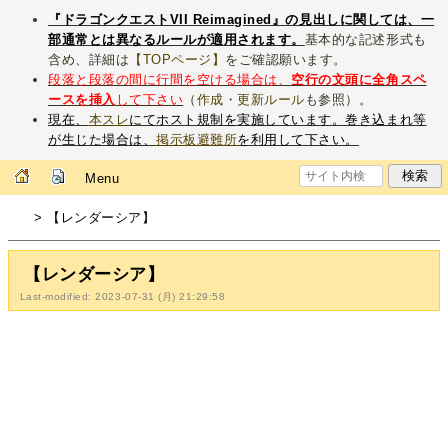
『ドラゴンクエストVII Reimagined』の見出しに関しては、一
部通常とは異なるルールが適用されます。
基本的な記述形式も
含め、詳細は
【TOPページ】
をご確認願います。
段落と段落の間に行間を空ける場合は、
空行の文頭に全角スペ
ースを挿入
して下さい
（
作成・更新ルール
も参照）。
現在、
本スレ
にてホスト規制を実施しています。巻き込まれ等
が生じた場合は、
掲示板避難所
を利用して下さい。
Menu
> 【レンダーシア】
【レンダーシア】
Last-modified: 2023-07-31 (月) 21:29:58