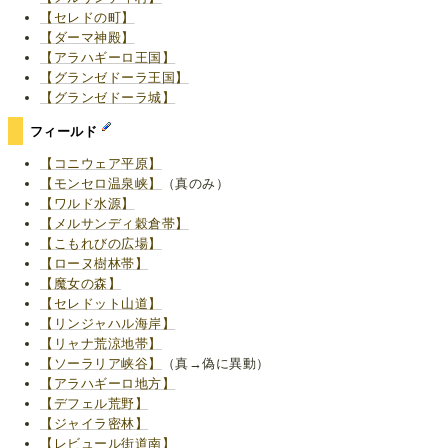
【セレドの町】
【ダーマ神殿】
【アラハギーロ王国】
【グランゼドーラ王国】
【グランゼドーラ城】
フィールド
【コニウェア平原】
【モンセロ温泉峡】
（真のみ）
【ワルド水源】
【メルサンディ穀倉帯】
【こもれびの広場】
【ローヌ樹林帯】
【魔女の森】
【セレドット山道】
【リンジャハル海岸】
【リャナ荒涼地帯】
【ソーラリア峡谷】
（真→偽に異動）
【アラハギーロ地方】
【デフェル荒野】
【ジャイラ密林】
【レビュール街道南】