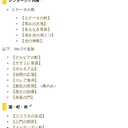
レンダーシア内海
エテーネの島
【エテーネの村】
【育みの大地】
【名もなき草原】
【清き水の洞くつ】
【光の神殿】
以下、Ver.2で追加
【ナルビアの町】
【サザミレ草原】
【ポルネア山】
【谷間の広場】
【スレア海岸】
【創生の邪洞】
（偽のみ）
【悠久の回廊】
【奈落の門】
国・町・村
【ココラタの浜辺】
【三門の関所】
【メルサンディ村】