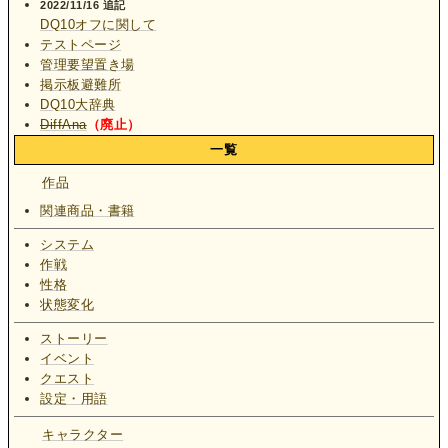
2022/11/16 追記
DQ10オフに関して
テストページ
管理要望置き場
掲示板避難所
DQ10大辞典
DiffAna
（廃止）
一覧
作品
関連商品・書籍
システム
作戦
性格
状態変化
ストーリー
イベント
クエスト
設定・用語
キャラクター