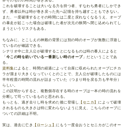
界そのものの時間が巻き戻る。
これを破壊することは大いなる力を持つ者、すなわち勇者にしかでき
ず、勇者以外は時が巻き戻った先へ記憶を持ち越すこともできない。
また、一度破壊するとその時間には二度と戻れなくなるうえ、オーブ
の暴走が起こった場合は破壊した者が次元の狭間へ閉じ込められてし
まうというリスクもある。
ちなみに、とこしえの神殿の背景には別の時のオーブが無数に浮遊し
ているのが確認できる。
シナリオ中に主人公が破壊することになるものは時の番人によると
「
今この時を紡いでいる一番新しい時のオーブ
」だということであ
る。
資料集
によると、時間の経過によって台座に収められたオーブにチカ
ラが溜まり大きくなっていくとのことで、主人公が破壊したものには
半年程度の時間の流れが詰まっていた（つまり時を戻る力も半年分）
らしい。
この説明からすると、複数個存在する時のオーブは一本の時の流れを
分断して司っているものと思われる。
もっとも、過ぎ去りし時を求めた後に登場し
【セニカ】
によって破壊
されるものも大きさは特に変わらないように見え、こちらのオーブに
ついての詳細は不明。
実は、過去に亡き
【ローシュ】
にもう一度会おうとセニカがこのオー