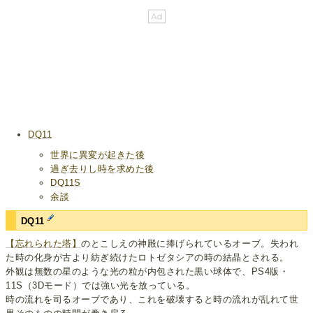
DQ11
世界に異変が起きた後
過ぎ去りし時を求めた後
DQ11S
余談
DQ11
【忘れられた塔】
のとこしえの神殿に捧げられているオーブ。失われ
た時の化身が古より紡ぎ続けたロトゼタシアの時の結晶とされる。
外観は無数の星のような光の粒が内包された黒い球体で、PS4版・
11S（3Dモード）では強い光を放っている。
時の流れを司るオーブであり、これを破壊すると時の流れが乱れて世