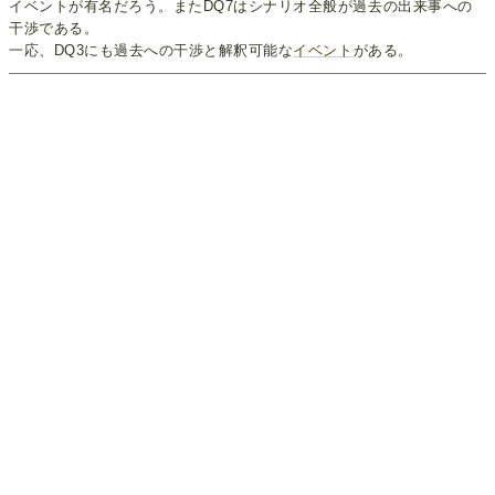
イベントが有名だろう。またDQ7はシナリオ全般が過去の出来事への
干渉である。
一応、DQ3にも過去への干渉と解釈可能な
イベント
がある。