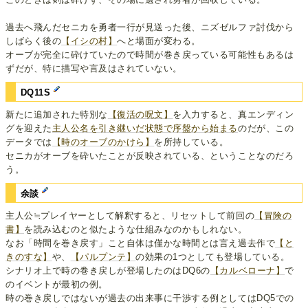
過去へ飛んだセニカを勇者一行が見送った後、ニズゼルファ討伐から
しばらく後の
【イシの村】
へと場面が変わる。
オーブが完全に砕けていたので時間が巻き戻っている可能性もあるは
ずだが、特に描写や言及はされていない。
DQ11S
新たに追加された特別な
【復活の呪文】
を入力すると、真エンディン
グを迎えた
主人公名を引き継いだ状態で序盤から始まる
のだが、この
データでは
【時のオーブのかけら】
を所持している。
セニカがオーブを砕いたことが反映されている、ということなのだろ
う。
余談
主人公≒プレイヤーとして解釈すると、リセットして前回の
【冒険の
書】
を読み込むのと似たような仕組みなのかもしれない。
なお「時間を巻き戻す」こと自体は僅かな時間とは言え過去作で
【と
きのすな】
や、
【パルプンテ】
の効果の1つとしても登場している。
シナリオ上で時の巻き戻しが登場したのはDQ6の
【カルベローナ】
で
のイベントが最初の例。
時の巻き戻しではないが過去の出来事に干渉する例としてはDQ5での