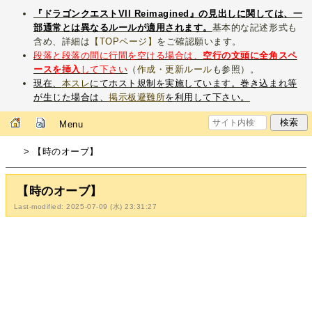
『ドラゴンクエストVII Reimagined』の見出しに関しては、一
部通常とは異なるルールが適用されます。
基本的な記述形式も
含め、詳細は
【TOPページ】
をご確認願います。
段落と段落の間に行間を空ける場合は、
空行の文頭に全角スペ
ースを挿入
して下さい
（
作成・更新ルール
も参照）。
現在、
本スレ
にてホスト規制を実施しています。巻き込まれ等
が生じた場合は、
掲示板避難所
を利用して下さい。
Menu
> 【時のオーブ】
【時のオーブ】
Last-modified: 2025-07-09 (水) 23:31:27