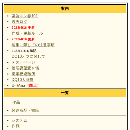
案内
議論スレ@101
過去ログ
2023/4/16 更新
作成・更新ルール
2023/4/16 更新
編集に際しての注意事項
2022/11/16 追記
DQ10オフに関して
テストページ
管理要望置き場
掲示板避難所
DQ10大辞典
DiffAna
（廃止）
一覧
作品
関連商品・書籍
システム
作戦