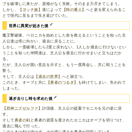
ブを破壊しに来たが、資格がなく失敗。そのまま力尽きてしまう。
しかし、
【ヨッチ族】
達によって
【時の番人】
へと姿を変えられるこ
とで現代に至るまで生き延びていた。
世界に異変が起きた後
魔王撃破後、ベロニカを始めとした命を救えるということを知った主
人公達は塔に向かい、過去に戻ることに。
しかし、一度破壊したら2度と戻れない、1人しか過去に行けないとい
うことを知った仲間達は、主人公を過去に行かせまいと立ちはだか
る。
だが、主人公が固い意志を示すと、もう一度再会し、共に戦うことを
誓う。
そして、主人公は
【過去の世界】
へと旅立つ。
このとき、オーブと共に
【勇者のつるぎ】
も砕けてしまい、失われて
しまった。
過ぎ去りし時を求めた後
【邪神ニズゼルファ】
討伐後、主人公の提案でセニカを元の姿に戻
す。
そして
勇者の剣
と勇者の資質を渡されたセニカはオーブを切りつけ、
過去に飛んで行った。
このときは剣は砕けず、その場に遺され勇者が回収している。