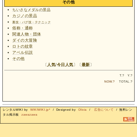
その他
ちいさなメダルの景品
カジノの景品
裏技・バグ技・テクニック
俗称・通称
関連人物・団体
ダイの大冒険
ロトの紋章
アベル伝説
その他
〔
人気
/
今日人気
〕〔
最新
〕
T.
?
Y.
?
NOW.
?
TOTAL.
?
レンタルWIKI by
WIKIWIKI.jp*
/ Designed by
Olivia
/
広告について
/ 無料レン
タル掲示板
zawazawa