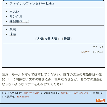
ファイナルファンタジー Extra
本スレ
リンク集
練習用ページ
規制
凍結
〔
人気
/
今日人気
〕〔
最新
〕
T.
?
Y.
?
NOW.
?
TOTAL.
?
注意：ルールを守って投稿してください。既存の文章の無断削除や改
変、FFに関係ない文章の書き込み、乱暴な表現など、他の方の迷惑と
ならないようなマナーを心がけてください。
レンタルWIKI by
WIKIWIKI.jp*
/ Designed by
Olivia
/
広告について
/ 無料レン
タル掲示板
zawazawa