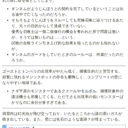
れた際に命を落としてしまう。
ギンネムがようじんぼうとの契約を完了しているということは出
る途中で亡くなったのだろうか。
そもそもようじんぼうをスルーしても究極召喚に辿りつけるあた
り、元々の目的からして達成できていない。
優秀な召喚士は一個二個修行の機会を奪われた所で問題は無い
が、そうでは無いものは……という、
試験の合格ライン引き上げ的な効果を狙ったものかも知れない
が。
ギンネムのガードをしていたときのルールーは、何歳だったのだ
ろうか。
ゴースト
と
トンベリ
の出現率がやたら低く、捕獲目的だと苦労する。
頻繁に現れるマジックポットの存在も鬱陶しく、コンプリートの壁に
なりやすい地域である。
ナギ平原のモンスターである
クァール
や
モルボル
、捕獲対象外の
護法機士も邪魔してくる。ただでさえ出現率の低いモンスターば
かりなのに余分が多すぎである。
洞窟内は幻光虫が飛び交っており、いたるところから謎の黒いガスが
噴き出している。また、壁には化石のような遺跡？が埋まっている。