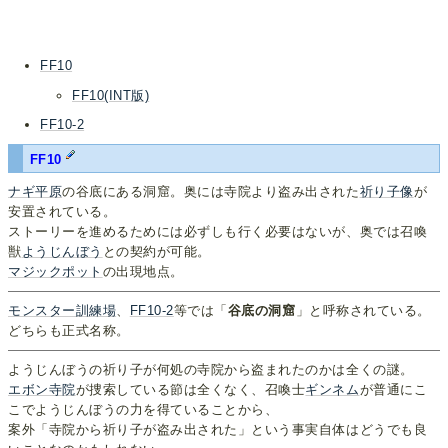
FF10
FF10(INT版)
FF10-2
FF10
ナギ平原
の谷底にある洞窟。奥には寺院より盗み出された
祈り子像
が
安置されている。
ストーリーを進めるためには必ずしも行く必要はないが、奥では召喚
獣
ようじんぼう
との契約が可能。
マジックポット
の出現地点。
モンスター訓練場
、
FF10-2
等では「
谷底の洞窟
」と呼称されている。
どちらも正式名称。
ようじんぼうの祈り子が何処の寺院から盗まれたのかは全くの謎。
エボン寺院
が捜索している節は全くなく、召喚士
ギンネム
が普通にこ
こでようじんぼうの力を得ていることから、
案外「寺院から祈り子が盗み出された」という事実自体はどうでも良