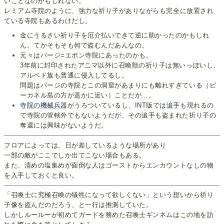
いことなのかもしれない。
レミアム寺院のように、強力な祈り子がありながらも完全に放置され
ている寺院もあるわけだし。
金にうるさい祈り子を厄介払いできて逆に助かったのかもしれ
ん。てかそもそも何で盗むんだあんなの。
元々はバージ=エボン寺院にあったのかも。
3年前に封印されたアニマ以外に召喚獣の祈り子は無いっぽいし、
アルベド族も普通に侵入してるし。
問題はバージの寺院とこの洞窟があまりにも離れすぎている（ビ
ーカネル島の方が遥かに近い）ことだが…。
寺院の機械兵器
がうろついているし、INT版では
追手
も現れるの
で寺院の管轄外でもないようだが、その追手も盗まれた祈り子の
奪還には興味がないようだ。
フロアによっては、日が差しているような場所があり
一部の敵がここでしか出てこない場合もある。
また、清めの塩集めが面倒な人はゴーストからエンカウントなしの物
を入手しておくと良い。
「召喚士に究極召喚の犠牲になって欲しくない」という想いから祈り
子像を盗んだのだろう、と一行は推測していた。
しかしルールーが初めてガードを務めた召喚士ギンネムはこの地を訪