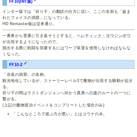
FF10(INT版)
インター版では「祈り子」の翻訳の仕方に従い、ここの名前も「盗ま
れたフェイスの洞窟」になっている。
HD Remaster版は従来通り。
一番奥から普通に引き返そうとすると、
ヘレティック・ヨウジンボウ
が出現するようになったので、
脱出する際に戦闘を回避するにはワープ装置を使用しなければならな
くなった。
FF10-2
「谷底の洞窟」の名称。
観光地化しているが、ストーリーレベル3で魔物が出現する騒動が起き
る。
祈り子の間はラストダンジョンへ向かう
異界への道
のルートの一つに
繋がる。
(上記の魔物退治イベントをコンプリートした場合のみ)
「こんなところで遊ぶ方が悪い」とはユウナの弁。