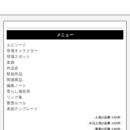
メニュー
エピソード
登場キャラクター
登場スポット
楽曲
作品史
類似作品
関連商品
編集ノート
荒らし報告所
リンク集
整形ルール
表組テンプレート
〔
人気の記事 100件
〕
〔
今日人気の記事 100件
〕
〔
最新の記事 100件
〕