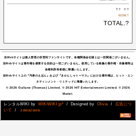
T.
?
Y.
?
NOW.
?
TOTAL.
?
当Webサイトは個人管理の非営利ファンサイトです。各種関係会社様とは一切関係ございません。
当Webサイトは著作権を侵害する目的は一切ございません。使用している画像の著作権・肖像権等は
各権利所有者様に帰属いたします。
当Webサイト上の『汽車のえほん』および『きかんしゃトーマス』における著作権は、ヒット・エン
タティンメント・リミテッドに帰属いたします。
© 2026 Gullane (Thomas) Limited. © 2026 HIT Entertainment Limited. © 2026
Mattel.
レンタルWIKI by
WIKIWIKI.jp*
/ Designed by
Olivia
/
広告につ
いて
/
zawazawa