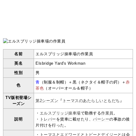
名前
エルスブリッジ操車場の作業員
英名
Elsbridge Yard's Workman
性別
男
青
（制服＆制帽）＋
黒
（ネクタイ＆帽子の鍔）＋
赤
色
茶色
（オーバーオール＆帽子）
TV版初登場シ
第2シーズン
『
トーマスのあたらしいともだち
』
ーズン
・
エルスブリッジ操車場
で勤務する
作業員
。
説明
・
トレバー
を貨車に載せたり、
パーシー
の事故の後
片付けを行った。
・
トーマス
と
エドワード
と
トビー
と
デイジー
とは会