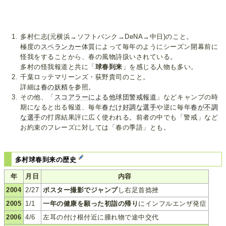
多村仁志(元横浜→ソフトバンク→DeNA→中日)のこと。
極度の
スペランカー
体質によって毎年のようにシーズン開幕前に
怪我をすることから、春の風物詩扱いされている。
多村の怪我報道と共に「
球春到来
」を感じる人物も多い。
千葉ロッテマリーンズ・荻野貴司のこと。
詳細は
春の妖精
を参照。
その他、「
スコアラーによる他球団警戒報道
」などキャンプの時
期になると出る報道、毎年
春だけ好調な選手
や逆に毎年
春が不調
な選手
の打席結果評に広く使われる。前者の中でも「警戒」など
お約束のフレーズに対しては「春の季語」とも。
多村球春到来の歴史
年
月日
内容
2004
2/27
ポスター撮影でジャンプ
し右足首捻挫
2005
1/1
一年の健康を願った初詣の帰り
にインフルエンザ発症
2006
4/6
左耳の付け根付近に腫れ物で途中交代