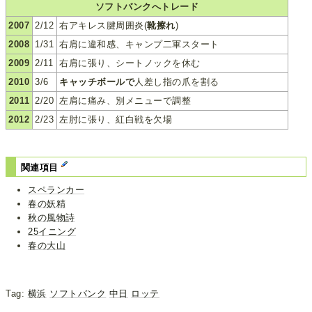
ソフトバンクへトレード
2007
2/12
右アキレス腱周囲炎(
靴擦れ
)
2008
1/31
右肩に違和感、キャンプ二軍スタート
2009
2/11
右肩に張り、シートノックを休む
2010
3/6
キャッチボールで
人差し指の爪を割る
2011
2/20
左肩に痛み、別メニューで調整
2012
2/23
左肘に張り、紅白戦を欠場
関連項目
スペランカー
春の妖精
秋の風物詩
25イニング
春の大山
Tag:
横浜
ソフトバンク
中日
ロッテ