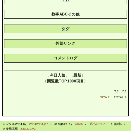
数字ABCその他
タグ
外部リンク
コメントログ
〔
今日人気
〕〔
最新
〕
〔
閲覧数TOP1000項目
〕
T.
?
Y.
?
NOW.
?
TOTAL.
?
レンタルWIKI by
WIKIWIKI.jp*
/ Designed by
Olivia
/
広告について
/ 無料レン
タル掲示板
zawazawa