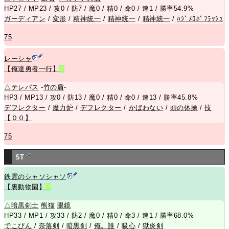
HP27 / MP23 / 攻0 / 防7 / 魔0 / 精0 / 命0 / 速1 / 勝率54.9%
ガーディアン
/
変形
/
精神統一
/
精神統一
/
精神統一
/
ﾊｼﾞﾒﾛﾎﾞﾌﾗｯｼｭ
75
レーシャ
【俺達勇者一行】
R
△
テレパス
-
竹の盾
-
HP3 / MP13 / 攻0 / 防13 / 魔0 / 精0 / 命0 / 速13 / 勝率45.8%
デフレクター
/
魔力炉
/
デフレクター
/
かばわない
/
頭の体操
/
技
【００】
75
ST
鉄霊のシャソシャソ
【裏動物園】
R
△
暗黒剣士
熊
猫
眼鏡
HP33 / MP1 / 攻33 / 防2 / 魔0 / 精0 / 命3 / 速1 / 勝率68.0%
でこぴん
/
奈落剣
/
暗黒剣
/
俺。誰
/
吸心
/
獄炎剣