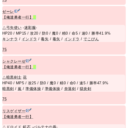
ゼーレ
【俺達勇者一行】
R
△
弓矢使い
-
迷彩服
-
HP20 / MP15 / 攻20 / 防0 / 魔0 / 精0 / 命5 / 速0 / 勝率41.9%
キンナラ
/
インドラ
/
毒矢
/
毒矢
/
インドラ
/
でこぴん
75
シャクレーゼ
【俺達勇者一行】
R
△
暗黒剣士
花
HP40 / MP5 / 攻25 / 防0 / 魔0 / 精0 / 命0 / 速5 / 勝率47.9%
暗黒剣
/
嵐
/
準備体操
/
準備体操
/
奈落剣
/
獄炎剣
75
リスゲイザー
【俺達勇者一行】
△
ドロイド
鉱石
-
パルテナの盾
-