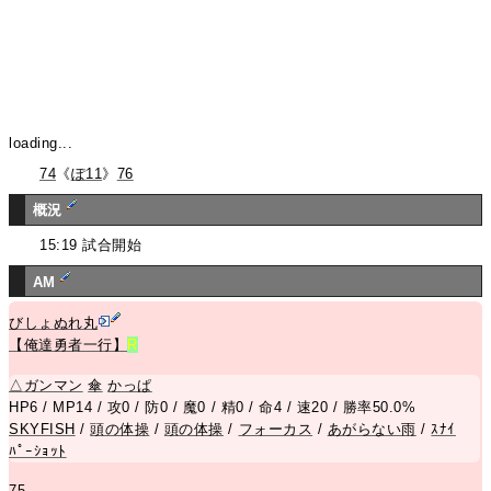
loading...
74
《
ぽ11
》
76
概況
15:19 試合開始
AM
びしょぬれ丸
【俺達勇者一行】
R
△
ガンマン
傘
かっぱ
HP6 / MP14 / 攻0 / 防0 / 魔0 / 精0 / 命4 / 速20 / 勝率50.0%
SKYFISH
/
頭の体操
/
頭の体操
/
フォーカス
/
あがらない雨
/
ｽﾅｲ
ﾊﾟｰｼｮｯﾄ
75