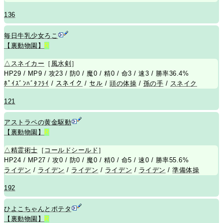
136
毎日牛乳少女ろこ
【裏動物園】
R
△
スネイカー
［
風水剣
］
HP29 / MP9 / 攻23 / 防0 / 魔0 / 精0 / 命3 / 速3 / 勝率36.4%
ﾎﾟｲｽﾞﾝﾊﾞﾀﾌﾗｲ
/
スネイク
/
セル
/
頭の体操
/
孫の手
/
スネイク
121
アストラペの黄金駆動
【裏動物園】
R
△
精霊術士
［
コールドシールド
］
HP24 / MP27 / 攻0 / 防0 / 魔0 / 精0 / 命5 / 速0 / 勝率55.6%
ライデン
/
ライデン
/
ライデン
/
ライデン
/
ライデン
/
準備体操
192
ひよこちゃんとポテタ
【裏動物園】
R