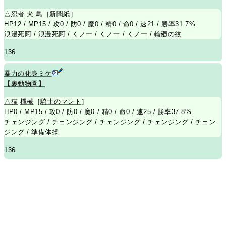
△
忍者
犬
鳥
［
新聞紙
］
HP12 / MP15 / 攻0 / 防0 / 魔0 / 精0 / 命0 / 速21 / 勝率31.7%
浪漫死阿
/
浪漫死阿
/
くノ一
/
くノ一
/
くノ一
/
輪廻の紋
136
暴力の化身ミケ
【裏動物園】
△
猫
機械
［
騎士のマント
］
HP0 / MP15 / 攻0 / 防0 / 魔0 / 精0 / 命0 / 速25 / 勝率37.8%
チェンジング
/
チェンジング
/
チェンジング
/
チェンジング
/
チェン
ジング
/
準備体操
136