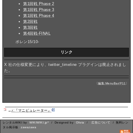
第1回戦 Phase 2
第1回戦 Phase 3
第1回戦 Phase 4
第2回戦
第3回戦
第4回戦-FINAL
ポレン15/10-
リンク
X 社の仕様変更により、twitter_timeline プラグインは廃止されまし
た。
〔
編集:MenuBar/P11
〕
*1
→
♪:『マニピュレーター』
レンタルWIKI by
WIKIWIKI.jp*
/ Designed by
Olivia
/
広告について
/ 無料レン
タル掲示板
zawazawa