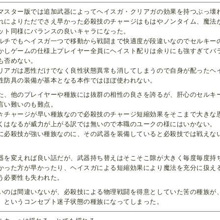
マスター版では追加武器によってヘイスガ・クリアガの効果を持つぶっ壊
れによりただでさえ早かった必殺技のチャージはもはやノンタイム、魔法
ット同様にバランスの良いキャラになった。
ルチでもヘイスガ一つで移動から戦闘まで快適度が段違いなのでセルキー
かしゲームの仕様上プレイヤー全員にヘイスト配りは余りにも強すぎてバ
も否めない。
リアガは悪性だけでなく良性状態異常も消してしまうので自身が配ったヘ
性防具の装備が基本となる本作ではほぼ使われない。
た、他のプレイヤーや種族には抜群の相性の良さを誇るが、肝心のセルキ
言い難いのも難点。
々チャージが早い種族なので必殺技のチャージ短縮効果をそこまで大きな
くはなるが威力が上がる訳では無いので本職のユークの様にはいかない。
に必殺技が強い種族なのに、その武器を装備していると必殺技では戦えな
。
器を変えれば良い話だが、武器持ち替えはそこそこ隙が大きく毎度毎度持
かった方が早かったり、ヘイスガによる短縮効果により魔法を充分に扱え
う必要性も失われた。
いのは間違いないが、必殺技による物理戦闘を得意としていた筈の種族が
、というコンセプト迷子状態の種族になってしまった。