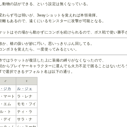
し動物の話ができる、という設定は無くなっている。
変わらず弓は弱いが、3wayショットを覚えれば本領発揮。
距離もあるので、遠くにいるモンスターに攻撃が可能となる。
ケットはその場から動かずにコンボを続けられるので、ボス戦で使い勝手
故か、槍の扱いが妙に巧い。思いっきりぶん回してる。
コンボ３を覚えたら、一度使ってみるといい。
作ではラケットが復活した上に装備の縛りがなくなったので、
初からプレイヤーキャラクターに選んでも火力不足で困ることはないだろ
oTで選択できるデフォルト名は以下の通り。
♂
♀
・ジカ
ル・ジェ
・マート
ラ・レナ
・エム
モモ・フイ
ル・ト
ティ・ラ
・デイ
サラ・ナ
ック・ム
シ・スーヤ