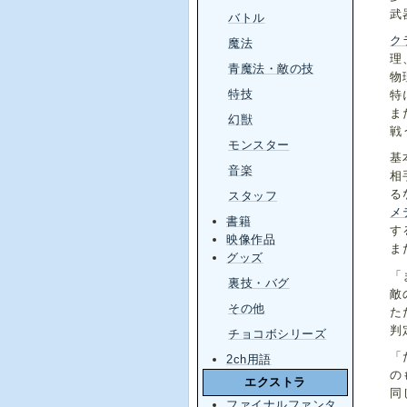
武
バトル
ク
魔法
理
青魔法・敵の技
物
特技
特
ま
幻獣
戦
モンスター
基
音楽
相
る
スタッフ
メ
書籍
す
映像作品
ま
グッズ
「
裏技・バグ
敵
その他
た
判
チョコボシリーズ
「
2ch用語
の
エクストラ
同
ファイナルファンタ