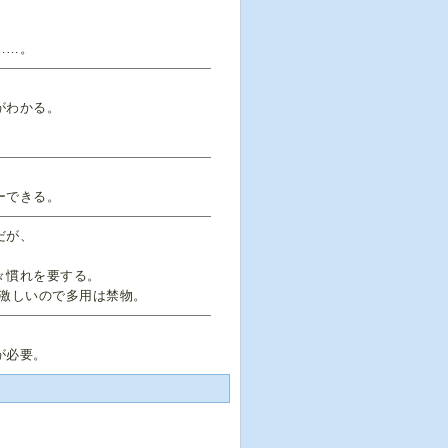
……。
がわかる。
ーできる。
だが、
々慣れを要する。
が激しいので多用は禁物。
が必要。