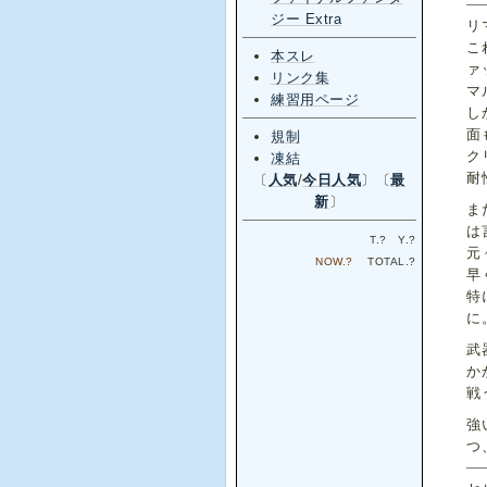
ジー Extra
リ
こ
本スレ
ァ
リンク集
マ
練習用ページ
し
面
規制
ク
凍結
耐
〔
人気
/
今日人気
〕〔
最
新
〕
ま
は
T.
?
Y.
?
元
NOW.
?
TOTAL.
?
早
特
に
武
か
戦
強
つ