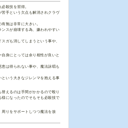
れ必殺技を習得。
が苦手という欠点も解消されクラヴ
の有無は非常に大きい。
ランスが崩壊する為、嫌われやすい
イスガも消してしまうという事や、
ー自身にとっては余り相性が良いと
恩恵は得られない事や、魔法詠唱も
いという大きなジレンマを抱える事
ち替えるのは手間がかかるので殴り
る様になったのでそもそも必殺技で
、周りをサポートしつつ魔法を放