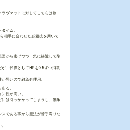
クラヴァットに対してこちらは物
ンタイム。
から相手に合わせた必殺技を用いて
範囲から逃げつつ一気に接近して削
が、代償としてHPを0.5ずつ消耗
性が悪いので雑魚処理用。
もある。
ョン性が高い。
どには引っかかってしまうし、無敵
ンスである事から魔法が苦手寄りな
い。