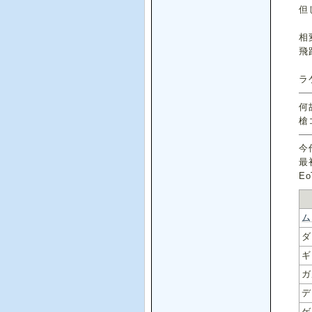
但
相
飛
ラ
何
槍
今
最
E
ム
ダ
ギ
ガ
デ
ゲ