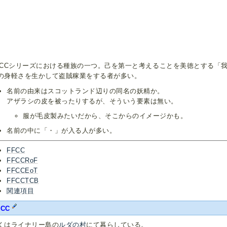
FCCシリーズにおける種族の一つ。己を第一と考えることを美徳とする「
の身軽さを生かして盗賊稼業をする者が多い。
名前の由来はスコットランド辺りの同名の妖精か。
アザラシの皮を被ったりするが、そういう要素は無い。
服が毛皮製みたいだから、そこからのイメージかも。
名前の中に「・」が入る人が多い。
FFCC
FFCCRoF
FFCCEoT
FFCCTCB
関連項目
FCC
くはライナリー島の
ルダの村
にて暮らしている。