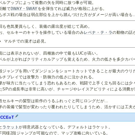
ベルアップによって複数の矢を同時に放つ事が可能。
距離で
3WAY・5WAY
を全弾当てれば威力が格段に上がる。
もボス戦の場合は弱点部位を上から踏んづけた方がダメージが高い場合も
回も色気要員らしく、装備の露出度が総じて高め。
お、セルキーのキャラを操作している場合のみ
レベナ・テ・ラ
の動物の話
マルチでの漫才は必見。
面には表示されないが、四種族の中で最もLUCが高い。
ベルが上がればクリティカルアップも覚えるため、火力の低さを多少カバ
段ジャンプを用いてダンジョンをショートカットできることが最大のウリ
ルチプレイでは攻撃力・防御力の低さに泣かされる。
撃が味方に当たってしまう恐れもあるため、戦闘で上手く立ち回るには少
たSPの成長率は非常に高いが、チャージやレイスアビリティによる消費
性セルキーの髪型は前作のうるふれっぐと同じロングだが…
半の装備で髪型が変わったり覆われたりしてしまうため、活かすには工夫
FCCEoT
と
ラケット
が得意武器となっている。デフォルトはラケット。
oF同様2段ジャンプが可能なので、マップ攻略に向いている。