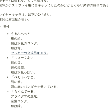
ルキー♀は揺れる。とても揺れる。
発陣がテストプレイ用に自キャラにしたのが分かるぐらい納得の揺れであ
レイヤーキャラは、以下の2×4通り。
体的に露出度が高い。
男性
うるふへっど
狼の頭。
髪は水色のロング。
服は青。
セルキーの公式男キャラ
。
「しゃーくあい」
鮫の目。
緑の短髪。
服は水色っぽい。
「べあふぃすと」
熊の拳。
頭に赤いバンダナを巻いている。
「らくんてーる」
アライグマの尻尾。
金髪ロング。
服は緑。