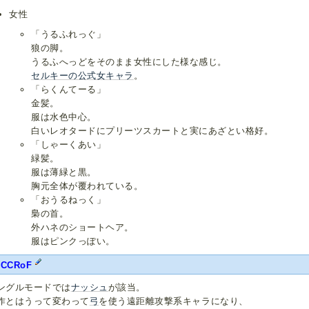
女性
「うるふれっぐ」
狼の脚。
うるふへっどをそのまま女性にした様な感じ。
セルキーの公式女キャラ
。
「らくんてーる」
金髪。
服は水色中心。
白いレオタードにプリーツスカートと実にあざとい格好。
「しゃーくあい」
緑髪。
服は薄緑と黒。
胸元全体が覆われている。
「おうるねっく」
梟の首。
外ハネのショートヘア。
服はピンクっぽい。
FCCRoF
ングルモードでは
ナッシュ
が該当。
作とはうって変わって
弓
を使う遠距離攻撃系キャラになり、