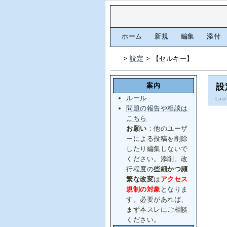
[
ホーム
|
新規
|
編集
|
添付
>
設定
> 【セルキー】
案内
設
ルール
Last
問題の報告や相談は
こちら
お願い
：他のユーザ
ーによる投稿を削除
したり編集しないで
ください。添削、改
行程度の
些細かつ頻
繁な改変
は
アクセス
規制の対象
となりま
す。必要があれば、
まず本スレにご相談
ください。