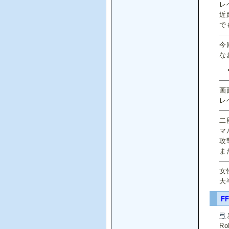
レ
近
で
今
な
画
レ
二
マ
攻
ま
女
大
F
弓
R