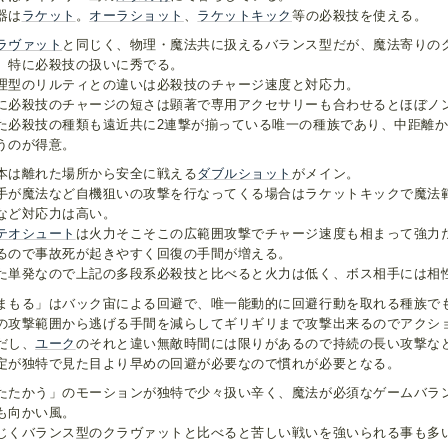
器は
ラケット
。
オーラショット
、
ラケットキック
等の必殺技を使える。
ラヴァット
と同じく、物理・魔法共に扱えるバランス型だが、魔法寄りの
、特に必殺技の扱いに秀でる。
理型のリルティとの違いは必殺技のチャージ速度と対応力。
に必殺技のチャージの短さは顕著で専用アクセサリーも合わせるとほぼノ
た必殺技の種類も遠近共に2連撃が揃っている唯一の種族であり、中距離
うのが得意。
本は離れた場所から安全に戦える
ダブルショット
がメイン。
手が魔法など自機狙いの攻撃を行なってくる場合はラケットキックで魔法
など対応力は高い。
テオシュート
は火力そこそこの広範囲攻撃でチャージ速度も相まって強力だ
るので事故死が起きやすく回復の手間が増える。
た単発なので上記の多段系必殺技と比べると火力は低く、ボス相手には相
まもる」はバック宙による回避で、唯一能動的に回避行動を取れる種族で
の攻撃範囲から逃げる手間を減らしてギリギリまで攻撃出来るのでアクシ
だし、
ユーク
のそれと違い無敵時間には限りがあるので持続の長い攻撃な
定が独特で見た目より早めの回避が必要なので慣れが必要となる。
たたかう」のモーションが独特で少々扱い辛く、魔法が必須なゲームバラ
も向かい風。
じくバランス型のクラヴァットと比べると苦しい戦いを強いられる事も多