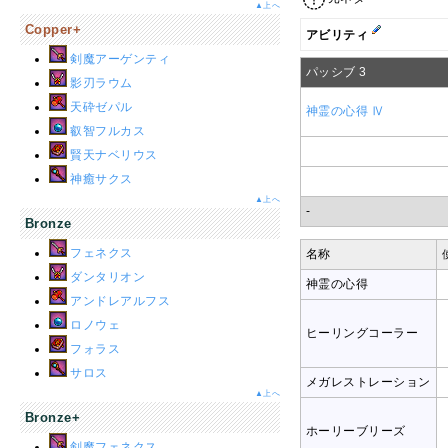
▲上へ
Copper+
アビリティ
剣魔アーゲンティ
パッシブ 3
影刃ラウム
天砕ゼパル
神霊の心得 Ⅳ
叡智フルカス
賢天ナベリウス
神癒サクス
▲上へ
-
Bronze
フェネクス
名称
ダンタリオン
神霊の心得
アンドレアルフス
ロノウェ
ヒーリングコーラー
フォラス
サロス
メガレストレーション
▲上へ
Bronze+
ホーリーブリーズ
剣魔フェネクス