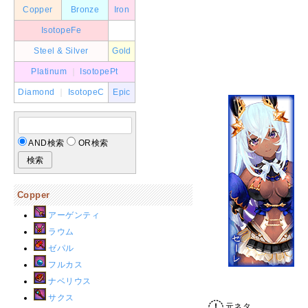
Copper
Bronze
Iron
IsotopeFe
Steel & Silver
Gold
Platinum
｜
IsotopePt
Diamond
｜
IsotopeC
Epic
AND検索
OR検索
Copper
アーゲンティ
ラウム
ゼパル
フルカス
ナベリウス
サクス
元ネタ