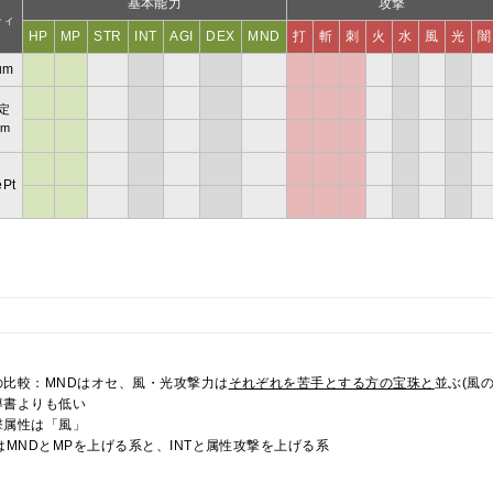
基本能力
攻撃
ティ
HP
MP
STR
INT
AGI
DEX
MND
打
斬
刺
火
水
風
光
闇
um
定
um
ePt
の比較：MNDはオセ、風・光攻撃力は
それぞれを苦手とする方の宝珠と
並ぶ(風
導書よりも低い
撃属性は「風」
はMNDとMPを上げる系と、INTと属性攻撃を上げる系