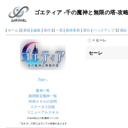
ゴエティア -千の魔神と無限の塔-攻略 W
[
ホーム
] [
新規
|
編集
|
添付
] [
一覧
|
最終更新
|
差分
|
バックアップ
] [
凍結
> セーレ
セーレ
Topへ
魔神一覧
期間限定魔神一覧
特殊スキルの説明
ステータス比較
リニューアルスキル
※Gold以上の各魔神ページの
『元ネタ』の所にはサンプル画像があります