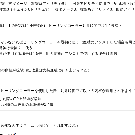
攻撃、被ダメージ、攻撃系アビリティ使用、回復アビリティ使用でTPが蓄積され
常攻撃3（チェイン6トリチェ9）、被ダメージ3、攻撃系アビリティ3、回復アビ
は、1.2倍(杖は1.4倍補正)、ヒーリングコーラー効果時間中は1.4倍補正
神がいなければヒーリングコーラーを最初に使う（魔杖にアシストした場合も同
魔神は最後？に使う
霊が使用する場合は1.5倍、他の魔神がアシストで使用する場合は等倍。
超の数値が拡散（拡散量は実装直後に引き上げられた）
がヒーリングコーラーを使用した際、効果時間中に以下の内容が適用されるよう
した際のTP上昇値が増加
した際の回復量の上限値が1.4倍
と必死なんすよ？ ……信じて、くれますよね？」