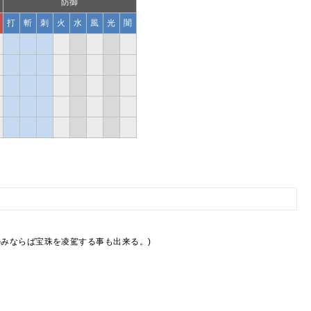
防御
打
斬
刺
火
水
風
光
闇
のみならば宝珠を凌駕する事も出来る。)