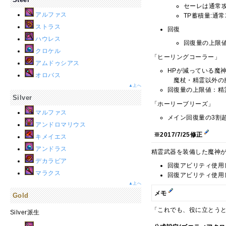
セーレは通常
アルファス
TP蓄積量:通
ストラス
回復
ハウレス
回復量の上限値
クロケル
「ヒーリングコーラー」
アムドゥシアス
HPが減っている魔
オロバス
魔杖・精霊以外の
▲上へ
回復量の上限値：精
Silver
「ホーリーブリーズ」
マルファス
メイン回復量の3割
アンドロマリウス
※2017/7/25修正
キメイエス
アンドラス
精霊武器を装備した魔神
デカラビア
回復アビリティ使用
マラクス
回復アビリティ使用
▲上へ
メモ
Gold
「これでも、役に立とう
Silver派生