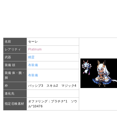
名前
セーレ
レアリティ
Platinum
武器
精霊
装備 頭
布装備
装備 体・腕・
布装備
脚
枠
パッシブ3 スキル2 マジック4
進化先
オファリング：プラチナ*1 ソウ
指定召喚素材
ル*10476