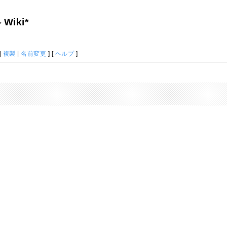
iki*
|
複製
|
名前変更
] [
ヘルプ
]