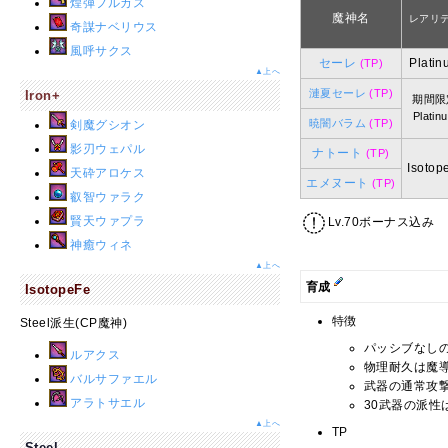
煌弾フルカス
魔神名
レアリ
奇謀ナベリウス
風呼サクス
セーレ
Platin
(TP)
▲上へ
漣夏セーレ
(TP)
Iron+
期間限
Platin
暁闇バラム
(TP)
剣魔グシオン
影刃ウェパル
ナトート
(TP)
Isotop
天砕アロケス
エメヌート
(TP)
叡智ウァラク
賢天ウァプラ
Lv.70ボーナス込み
神癒ウィネ
▲上へ
育成
IsotopeFe
特徴
Steel派生(CP魔神)
パッシブなし
ルアクス
物理耐久は魔
バルサファエル
武器の通常攻
アラトサエル
30武器の派性
▲上へ
TP
Steel