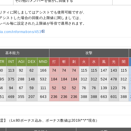
その他のメンバーを僅かに回復する
リティに関しましてはアシストでも使用可能ですが、
アシストした場合の回復の上限値に関しましては、
レベル毎に設定された上限値が等倍で適用されます。
tia.com/informations/453
基本能力
攻撃
TR
INT
AGI
DEX
MND
打
斬
刺
火
水
風
光
闇
40
113
92
62
166
74
74
74
115
115
147
143
115
95
375
288
148
532
184
184
184
312
312
524
478
312
56
94
67
59
111
52
52
52
76
76
139
123
76
51
469
355
207
643
236
236
236
388
388
663
601
388
 精霊】
（Lv.80ボーナス込み、ボーナス数値は2019/**/**現在）