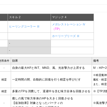
スキル 2
マジック 4
メガレストレーション Ⅳ
ヒーリングコーラー Ⅲ
（TP）
ホーリーブリーズ Ⅲ
-
-
効果
備考
使用条件
自身の最大HPとINT、MND、風、光攻撃力が上昇する
IV：HP+
-
※精霊魔神
一定時間の間、自動的に回復を行う精霊を呼びだす
精霊
魔杖・精霊
また、精霊
多量のTPを消費して、退避中を含む味方全体を回復させる
※【TP消
精霊
癒しの風で味方単体のHPを大きく回復させる
【追加効果】対象となったパーティの
※風攻撃
-