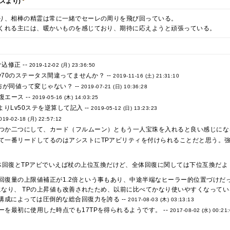
スより)
り、相棒の精霊は常に一緒でセーレの周りを飛び回っている。
くれる主には、暖かいものを感じており、期待に応えようと頑張っている。
ナ込修正 --
2019-12-02 (月) 23:36:50
Lv70のステータス間違ってませんか？ --
2019-11-16 (土) 21:31:10
属防が同値って変じゃない？ --
2019-07-21 (日) 10:36:28
エース --
2019-05-16 (木) 14:03:25
よりLv50ステを逆算して記入 --
2019-05-12 (日) 13:23:23
019-02-18 (月) 22:57:12
つか二つにして、カード（フルムーン）ともう一人宝珠を入れると良い感じになる
て一番リードしてるのはアシストにTPアビリティを付けられることだと思う。強
回復とTPアビでいえば杖の上位互換だけど、全体回復に関しては下位互換だよ 
回復量の上限値補正が1.2倍という事もあり、中途半端なヒーラー的位置づけだ
様になり、 TPの上昇値も改善されたため、以前に比べてかなり使いやすくなってい
構成によっては圧倒的な総合回復力を誇る --
2017-08-03 (木) 03:13:13
を最初に使用した時点でも17TPを得られるようです。 --
2017-08-02 (水) 00:21