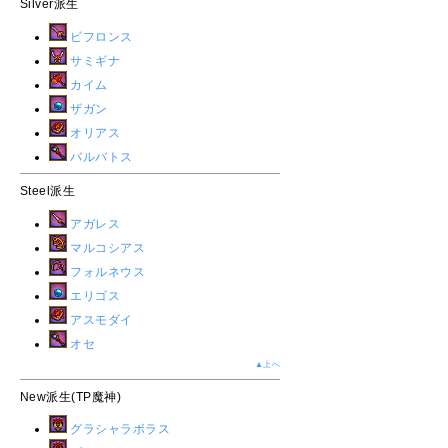
Silver派生
ビフロンス
サミギナ
カイム
ザガン
オリアス
バルバトス
Steel派生
アガレス
マルコシアス
フォルネウス
エリゴス
アスモダイ
オセ
▲上へ
New派生(TP魔神)
グラシャラボラス