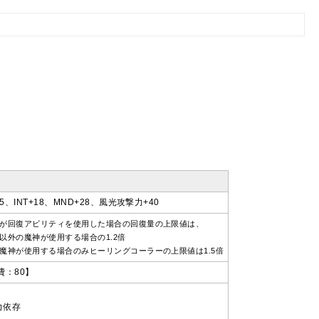
25、INT+18、MND+28、風光攻撃力+40
が回復アビリティを使用した場合の回復量の上限値は、
以外の魔神が使用する場合の1.2倍
魔神が使用する場合のみヒーリングコーラーの上限値は1.5倍
費：80】
力依存