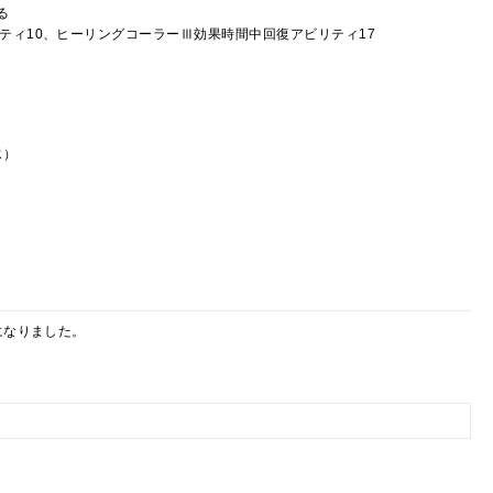
る
リティ10、ヒーリングコーラーⅢ効果時間中回復アビリティ17
じ）
になりました。