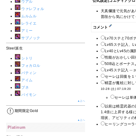
公式設定(ゴエティアクロ
ウアル
ウァレフォル
天真爛漫で元気があ
ムルムル
普段から気にかけて
レライエ
コメント
アミー
サブノック
Lv70ステと70ボ
Lv65ステ記入、
Steel派生
Lv40とLv45の
性能がおかしい回復
シトリ
50B込とボーナス
フォカロル
Lv45ステ記入 --
2
バティン
セーレは回復を１
アイム
精霊が魔杖に対し
ブネ
10-28 (土) 07:19:20
パイモン
セーレは単体
▲上へ
以前は精霊武器の
期間限定Gold
1.4倍に上昇する
現状、アビリティの
▲上へ
ヒーリングコーラー
Platinum