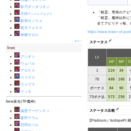
影刃ダンタリオン
「精霊」専用のアビ
天砕
アンドレアルフス
「精霊」魔神以外に
叡智ロノウェ
全てアビリティ毎、
賢天フォラス
https://www.tower-of-goe
神癒サロス
▲上へ
ステータス
Iron
グシオン
LV
HP
MP
S
ウェパル
アロケス
1
224
34
ウァラク
70
489
166
1
ウァプラ
ボーナス
84
90
ウィネ
70ボナ込
573
256
2
New派生(TP魔神)
ステータス比較
誠壁アーゲンティ
森狩ラウム
【Platinum／IsotopePt
烈閃ゼパル