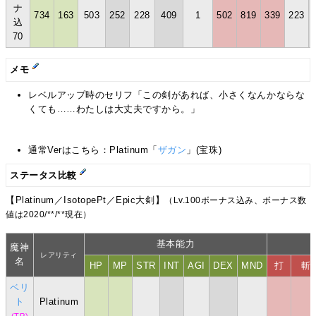
ナ
734
163
503
252
228
409
1
502
819
339
223
込
70
メモ
レベルアップ時のセリフ「この剣があれば、小さくなんかならな
くても……わたしは大丈夫ですから。」
通常Verはこちら：Platinum「
ザガン
」(宝珠)
ステータス比較
【Platinum／IsotopePt／Epic大剣】
（Lv.100ボーナス込み、ボーナス数
値は2020/**/**現在）
基本能力
魔神
レアリティ
名
HP
MP
STR
INT
AGI
DEX
MND
打
斬
ベリ
ト
Platinum