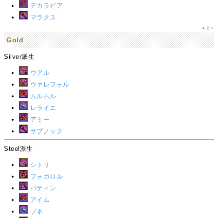
デカラビア
マラクス
▲上へ
Gold
Silver派生
ウアル
ウァレフォル
ムルムル
レライエ
アミー
サブノック
Steel派生
シトリ
フォカロル
バティン
アイム
ブネ