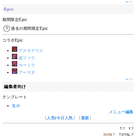
▲上へ
Epic
期間限定Epic
過去の期間限定Epic
コラボEpic
アスモデウス
超ファラ
カーミラ
アーマダ
▲上へ
編集者向け
テンプレート
魔神
メニュー編集
〔
人気
/
今日人気
〕〔
最新
〕
T.
?
Y.
?
NOW.
?
TOTAL.
?