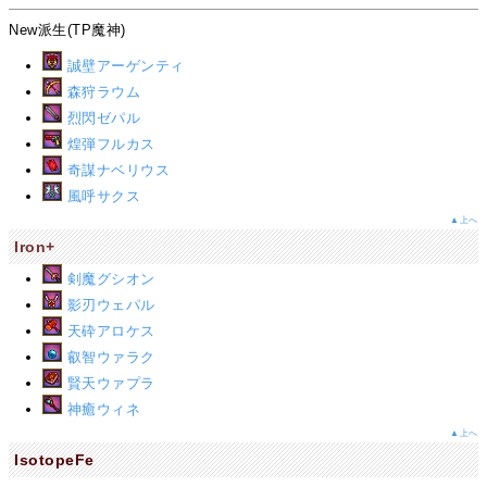
New派生(TP魔神)
誠壁アーゲンティ
森狩ラウム
烈閃ゼパル
煌弾フルカス
奇謀ナベリウス
風呼サクス
▲上へ
Iron+
剣魔グシオン
影刃ウェパル
天砕アロケス
叡智ウァラク
賢天ウァプラ
神癒ウィネ
▲上へ
IsotopeFe