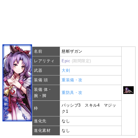
名前
慈斬ザガン
レアリティ
Epic
(期間限定)
武器
大剣
装備 頭
重装備・攻
装備 体・
重防具・攻
腕・脚
パッシブ3 スキル4 マジッ
枠
ク1
進化先
なし
進化素材
なし