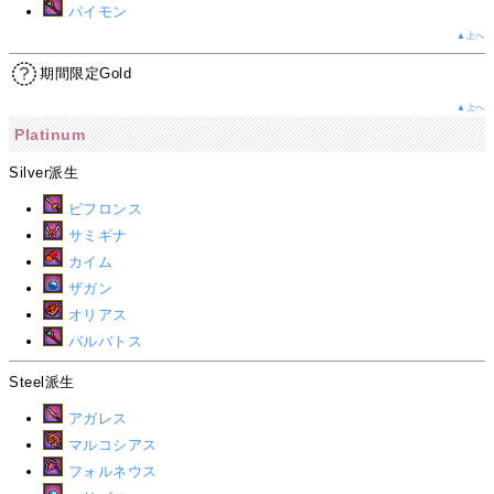
パイモン
▲上へ
期間限定Gold
▲上へ
Platinum
Silver派生
ビフロンス
サミギナ
カイム
ザガン
オリアス
バルバトス
Steel派生
アガレス
マルコシアス
フォルネウス