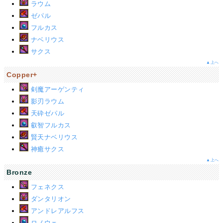
ラウム
ゼパル
フルカス
ナベリウス
サクス
▲上へ
Copper+
剣魔アーゲンティ
影刃ラウム
天砕ゼパル
叡智フルカス
賢天ナベリウス
神癒サクス
▲上へ
Bronze
フェネクス
ダンタリオン
アンドレアルフス
ロノウェ