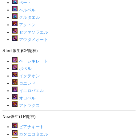
ペート
ベルベル
クルタエル
アクトン
セファソラエル
アウダメオート
Steel派生(CP魔神)
ペーシキレート
ボベル
イクテオン
ロエレド
イエロパエル
オロペル
アトラクス
New派生(TP魔神)
ビアナキート
カタニコタエル