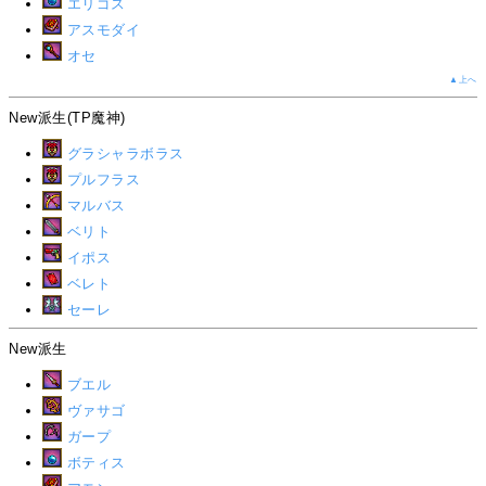
エリゴス
アスモダイ
オセ
▲上へ
New派生(TP魔神)
グラシャラボラス
プルフラス
マルバス
ベリト
イポス
ベレト
セーレ
New派生
ブエル
ヴァサゴ
ガープ
ボティス