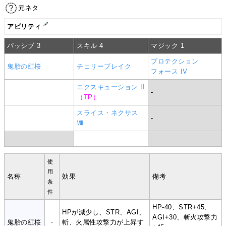
元ネタ
アビリティ
パッシブ 3
スキル 4
マジック 1
プロテクション
鬼胎の紅桜
チェリーブレイク
フォース IV
エクスキューション II
-
（TP）
スライス・ネクサス
-
Ⅷ
-
-
使
用
名称
効果
備考
条
件
HP-40、STR+45、
HPが減少し、STR、AGI、
AGI+30、斬火攻撃力
鬼胎の紅桜
斬、火属性攻撃力が上昇す
-