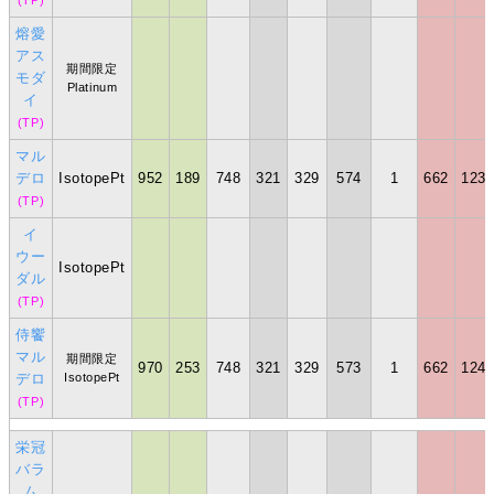
(TP)
熔愛
アス
期間限定
モダ
Platinum
イ
(TP)
マル
デロ
IsotopePt
952
189
748
321
329
574
1
662
123
(TP)
イ
ウー
IsotopePt
ダル
(TP)
侍饗
マル
期間限定
970
253
748
321
329
573
1
662
124
デロ
IsotopePt
(TP)
栄冠
バラ
ム