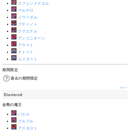
スフェンドナエル
マルデロ
イウーダル
プテーノト
クマエテル
アンコニオーン
アラート
ナトート
エメヌート
期間限定
過去の期間限定
▲上へ
Diamond
金剛の魔王
バエル
フルフル
アスタロト