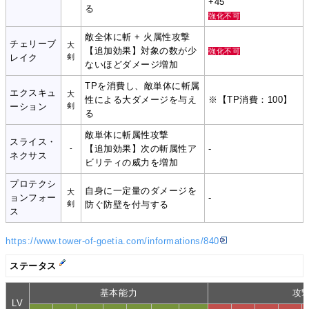
+45
る
強化不可
敵全体に斬 + 火属性攻撃
チェリーブ
大
【追加効果】対象の数が少
強化不可
レイク
剣
ないほどダメージ増加
TPを消費し、敵単体に斬属
エクスキュ
大
性による大ダメージを与え
※【TP消費：100】
ーション
剣
る
敵単体に斬属性攻撃
スライス・
【追加効果】次の斬属性ア
-
-
ネクサス
ビリティの威力を増加
プロテクシ
自身に一定量のダメージを
大
ョンフォー
-
剣
防ぐ防壁を付与する
ス
https://www.tower-of-goetia.com/informations/840
ステータス
基本能力
攻
LV