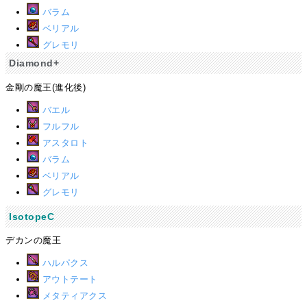
バラム
ベリアル
グレモリ
Diamond+
金剛の魔王(進化後)
バエル
フルフル
アスタロト
バラム
ベリアル
グレモリ
IsotopeC
デカンの魔王
ハルパクス
アウトテート
メタティアクス