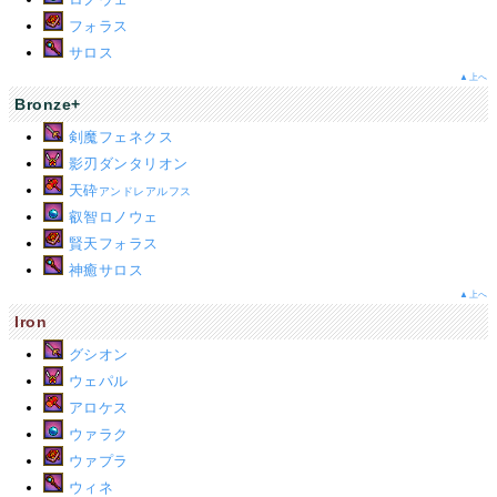
フォラス
サロス
▲上へ
Bronze+
剣魔フェネクス
影刃ダンタリオン
天砕
アンドレアルフス
叡智ロノウェ
賢天フォラス
神癒サロス
▲上へ
Iron
グシオン
ウェパル
アロケス
ウァラク
ウァプラ
ウィネ