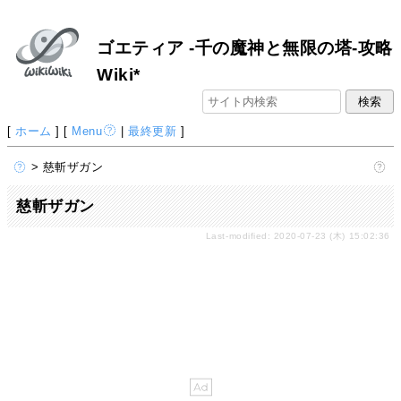
ゴエティア -千の魔神と無限の塔-攻略
Wiki*
[
ホーム
] [
Menu
|
最終更新
]
> 慈斬ザガン
慈斬ザガン
Last-modified: 2020-07-23 (木) 15:02:36