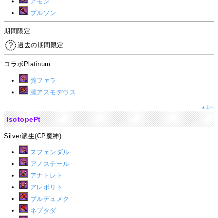
アモン
プルソン
期間限定
過去の期間限定
コラボPlatinum
朧ファラ
朧アスモデウス
▲上へ
IsotopePt
Silver派生(CP魔神)
スフェンダル
アノステール
アナトレト
アレボリト
ブルデュメク
ネプタダ