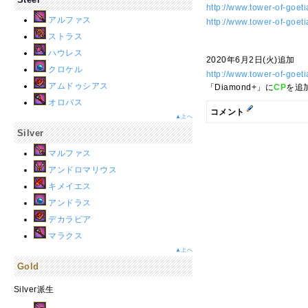
http://www.tower-of-goet
アルファス
http://www.tower-of-goet
ストラス
ハウレス
2020年6月2日(火)追加
クロケル
http://www.tower-of-goet
アムドゥシアス
「Diamond+」に
CP
を追
オロバス
コメント
▲上へ
Silver
マルファス
アンドロマリウス
キメイエス
アンドラス
デカラビア
マラクス
▲上へ
Gold
Silver派生