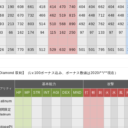
43
190
608
661
418
414
470
740
404
404
662
404
404
68
202
670
732
466
462
519
815
448
448
712
448
448
93
213
732
803
514
510
568
890
492
492
762
492
492
83
66
162
174
94
115
162
250
97
97
133
97
97
26
256
770
835
512
529
632
990
501
501
795
501
501
／Diamond 双剣】
（Lv.100ボーナス込み、ボーナス数値は2020/**/**現在）
基本能力
攻撃
アリティ
HP
MP
STR
INT
AGI
DEX
MND
打
斬
刺
火
水
風
latinum
期間限定
latinum
sotopePt