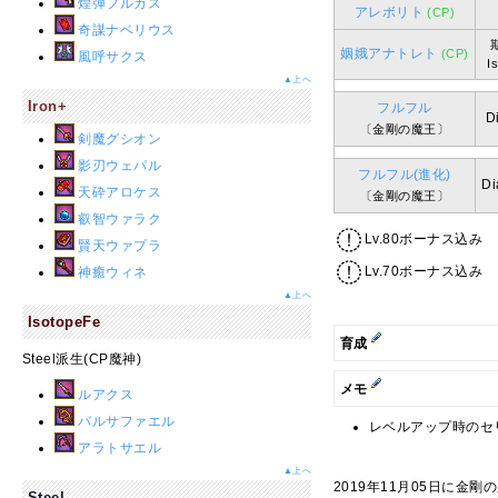
煌弾フルカス
アレボリト
(CP)
奇謀ナベリウス
姻娥アナトレト
(CP)
風呼サクス
I
▲上へ
Iron+
フルフル
D
〔金剛の魔王〕
剣魔グシオン
影刃ウェパル
フルフル(進化)
D
天砕アロケス
〔金剛の魔王〕
叡智ウァラク
Lv.80ボーナス込み
賢天ウァプラ
Lv.70ボーナス込み
神癒ウィネ
▲上へ
IsotopeFe
育成
Steel派生(CP魔神)
メモ
ルアクス
バルサファエル
レベルアップ時のセ
アラトサエル
▲上へ
2019年11月05日に金
Steel