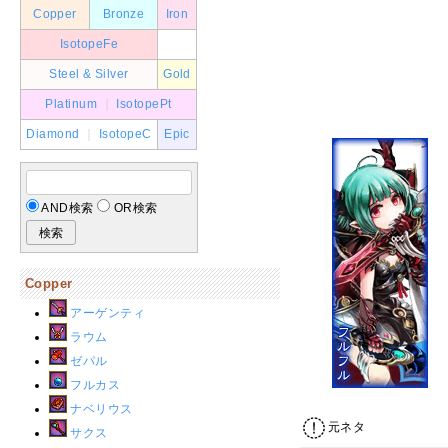
Copper
Bronze
Iron
IsotopeFe
Steel & Silver
Gold
Platinum
｜
IsotopePt
Diamond
｜
IsotopeC
Epic
AND検索
OR検索
Copper
アーゲンティ
ラウム
ゼパル
フルカス
ナベリウス
元ネタ
サクス