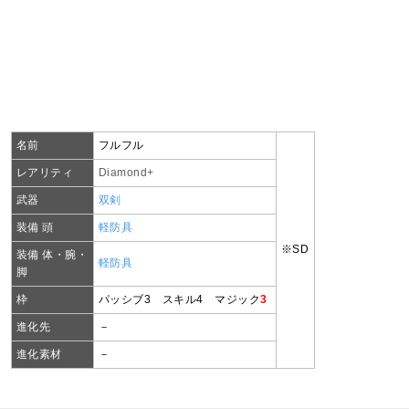
名前
フルフル
レアリティ
Diamond+
武器
双剣
装備 頭
軽防具
※SD
装備 体・腕・
軽防具
脚
枠
パッシブ3 スキル4 マジック
3
進化先
－
進化素材
－