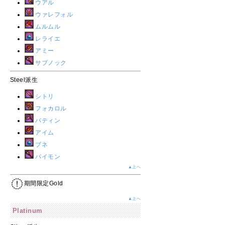
ウアル
ウァレフォル
ムルムル
レライエ
アミー
サブノック
Steel派生
シトリ
フォカロル
バティン
アイム
ブネ
パイモン
▲上へ
期間限定Gold
▲上へ
Platinum