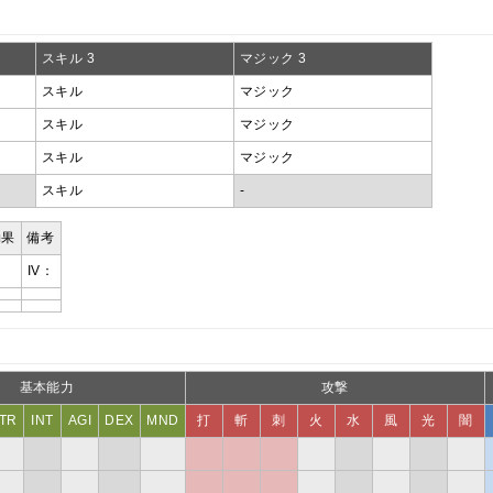
スキル 3
マジック 3
スキル
マジック
スキル
マジック
スキル
マジック
スキル
-
効果
備考
IV：
基本能力
攻撃
TR
INT
AGI
DEX
MND
打
斬
刺
火
水
風
光
闇