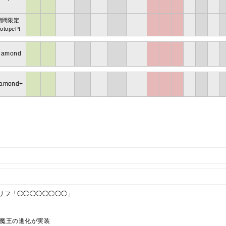
期間限定
sotopePt
iamond
iamond+
リフ「◯◯◯◯◯◯◯◯」
剛の魔王の進化が実装