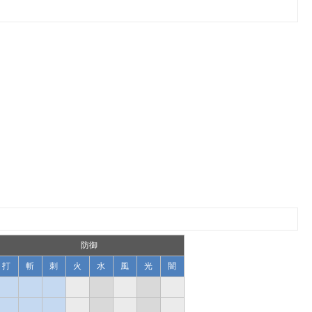
防御
打
斬
刺
火
水
風
光
闇