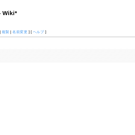
iki*
|
複製
|
名前変更
] [
ヘルプ
]