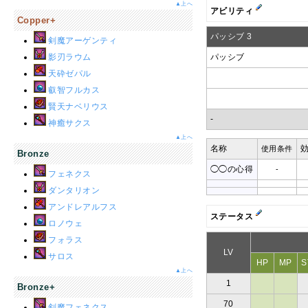
▲上へ
アビリティ
Copper+
パッシブ 3
剣魔アーゲンティ
影刃ラウム
パッシブ
天砕ゼパル
叡智フルカス
賢天ナベリウス
-
神癒サクス
▲上へ
名称
使用条件
Bronze
◯◯の心得
-
フェネクス
ダンタリオン
アンドレアルフス
ステータス
ロノウェ
フォラス
LV
サロス
HP
MP
S
▲上へ
1
Bronze+
70
剣魔フェネクス