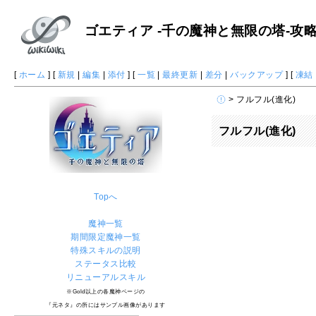
ゴエティア -千の魔神と無限の塔-攻略 W
[
ホーム
] [
新規
|
編集
|
添付
] [
一覧
|
最終更新
|
差分
|
バックアップ
] [
凍結
> フルフル(進化)
フルフル(進化)
Topへ
魔神一覧
期間限定魔神一覧
特殊スキルの説明
ステータス比較
リニューアルスキル
※Gold以上の各魔神ページの
『元ネタ』の所にはサンプル画像があります