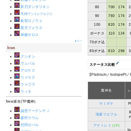
影刃ダンタリオン
80
700
174
2
天砕
アンドレアルフス
90
760
174
2
叡智ロノウェ
100
820
174
2
賢天フォラス
ボーナス
110
124
神癒サロス
▲上へ
70ボナ込
Iron
80ボナ込
810
298
3
グシオン
ウェパル
ステータス比較
アロケス
【Platinum／IsotopePt
ウァラク
ウァプラ
魔神名
レ
ウィネ
New派生(TP魔神)
サミギナ
P
誠壁アーゲンティ
瑠蒼フルフル
P
森狩ラウム
烈閃ゼパル
アナトレト
(CP)
I