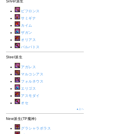
Silver派生
ビフロンス
サミギナ
カイム
ザガン
オリアス
バルバトス
Steel派生
アガレス
マルコシアス
フォルネウス
エリゴス
アスモダイ
オセ
▲上へ
New派生(TP魔神)
グラシャラボラス