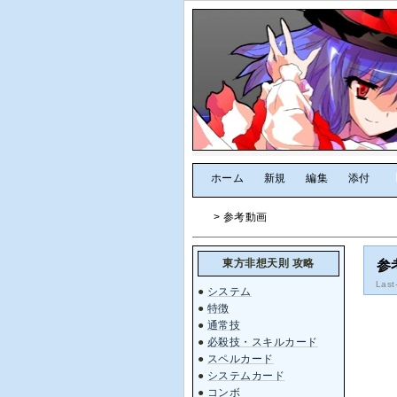
[
ホーム
|
新規
|
編集
|
添付
]
> 参考動画
東方非想天則 攻略
参
Last
●
システム
●
特徴
●
通常技
●
必殺技・スキルカード
●
スペルカード
●
システムカード
●
コンボ