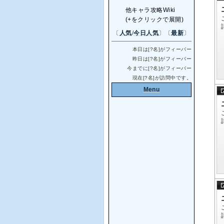
他キャラ攻略Wiki
(+をクリックで展開)
〔
人気
/
今日人気
〕〔
最新
〕
本日は[
?
名]がフィーバー
昨日は[
?
名]がフィーバー
今までに[
?
名]がフィーバー
現在[
?
名]が訪問中です。
Menu