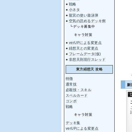
●
戦略
●
小ネタ
●
龍宮の使い遊泳弾
●
空気の読めるデッキ例
┗デッキ募集中
キャラ対策
●
verUPによる変更点
●
緋想天との変更点
●
フレームデータ(仮)
●
非想天則現行スレッド
東方緋想天 攻略
特徴
通常技
新
必殺技・スキル
スペルカード
コンボ
戦略
キャラ対策
デッキ集
verUPによる変更点