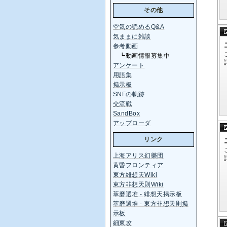
その他
空気の読めるQ&A
気ままに雑談
参考動画
┗動画情報募集中
アンケート
用語集
掲示板
SNFの軌跡
交流戦
SandBox
アップローダ
リンク
上海アリス幻樂団
黄昏フロンティア
東方緋想天Wiki
東方非想天則Wiki
萃磨選堆 - 緋想天掲示板
萃磨選堆 - 東方非想天則掲
示板
細東攻