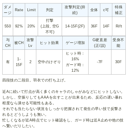
ダメ
攻撃判定(持
特殊
Rate
Limit
判定
全体
c可
ージ
続)
補正
打撃
550
92%
20%
(上段, 空G
14-15F(2F)
36F
14F
Rift
不可)
与
攻撃
G硬直差
受身不
被CH
ヒット効果
ゲージ増加
CH
Lv
(正/誤)
能
ヒット時：
1-
16%
有
2
空中のけぞり
-7F
30F
15F
ガード時：
12%
四段技の二段目。羽衣での打ち上げ。
近Aに続いて打点が高く多くのキャラのしゃがみなどにヒットしない。
しかし、空振りしてもAAAを出すことが出来るため、反応の遅い暴れ
程度なら潰せる可能性もある。
それでも当たらない状況をしっかり把握されて発生の早い技で反撃さ
れるとどうしようも無い。
忙しくなるが近A時点でヒット確認をし、ガード時は近A止めや他の技
へ繋いだりしたい。