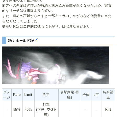
攻撃判定の上下幅が縮小。
前方への判定は伸びたが持続と踏み込み距離が短くなったため、実質
的なリーチは従来版よりも短い。
また、遠めの距離から出すと一部キャラのしゃがみなど低姿勢に当た
らなくなってしまった。
喰らい判定は全体的に後ろに下がり、ほぼ見た目どおり。
3A / ホールド3A
ダメ
攻撃判定(持
特殊補
Rate
Limit
判定
全体
c可
ージ
続)
正
打撃
-
85%
40%
(下段, 空G不
-
-
-
Rift
可)