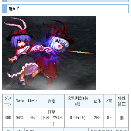
近A
ダメ
攻撃判定(持
特殊
Rate
Limit
判定
全体
c可
ージ
続)
補正
打撃
380
94%
0%
(中段, 空G不
8-9F(2F)
25F
8F
無
可)