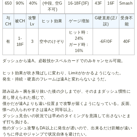
650
90%
40%
(中段, 空G
16-18F(3F)
43F
16F
Smash
不可)
与
攻撃
G硬直差(正/
受身不
被CH
ヒット効果
ゲージ増加
CH
Lv
誤)
能
ヒット時：
1-
24%
有
3
空中のけぞり
-6F/0F
40F
18F
ガード時：
16%
ダッシュから遠A。必殺技かスペルカードでのみキャンセル可能。
ヒット効果が吹き飛ばしに変わり、Limitがかかるようになった。
発生・持続・硬直のフレームは遠Aと変わらないようだ。
踏み込み～腕を振り抜いた後の少しまでが、そのままダッシュ慣性に
差し替えられた感じで、
僅かだが遠Aよりも遠い位置まで攻撃が届くようになっている。反面、
懐への入られやすさは遠Aと同等以上。
ダッシュ見合いの状況では早めのタイミングを意識して出さないとま
ず打ち負ける。
他のダッシュ攻撃もDA以上に発生が遅いので、出来るだけ距離が遠い
うちに停止やジャンプで状況自体を避けたい。