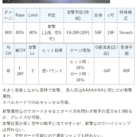
ダメ
攻撃判定(持
特殊補
Rate
Limit
判定
全体
c可
ージ
続)
正
射撃
800
85%
40%
(上段, 空G
19-28F(10F)
58F
19F
Smash
可)
与
攻撃
G硬直差(正/
受身不
被CH
ヒット効果
ゲージ増加
CH
Lv
誤)
能
ヒット時：
1-
24%
有
2
壁バウンド
-14F
60F
28F
ガード時：
16%
大きく前進しながら雷球で攻撃。 見た目はAAAAや6Aと同じだが射撃
属性。
スペルカードでのみキャンセル可能。
射撃属性なのでガードさせるとガード方向問わず相手の霊力を1.0削る
が、グレイズが可能。
攻撃位置が高く空中の相手に当てやすいが、射撃なのでハイジャンプ
は狩れない。
また、空中ガード可能なので通常ジャンプも狩れない。