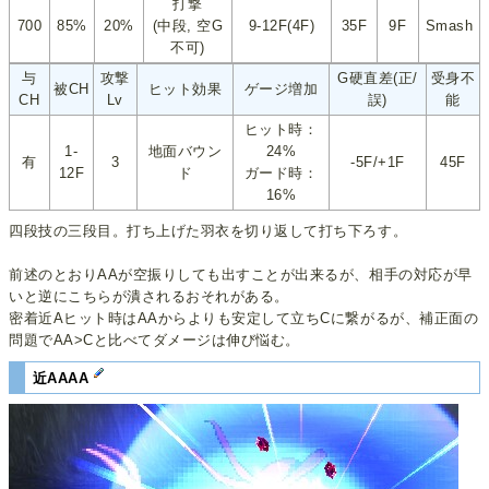
打撃
700
85%
20%
(中段, 空G
9-12F(4F)
35F
9F
Smash
不可)
与
攻撃
G硬直差(正/
受身不
被CH
ヒット効果
ゲージ増加
CH
Lv
誤)
能
ヒット時：
1-
地面バウン
24%
有
3
-5F/+1F
45F
12F
ド
ガード時：
16%
四段技の三段目。打ち上げた羽衣を切り返して打ち下ろす。
前述のとおりAAが空振りしても出すことが出来るが、相手の対応が早
いと逆にこちらが潰されるおそれがある。
密着近Aヒット時はAAからよりも安定して立ちCに繋がるが、補正面の
問題でAA>Cと比べてダメージは伸び悩む。
近AAAA