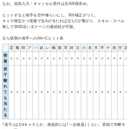
なお、追加入力・キャンセル受付は近A同様長め。
ヒットすると相手を空中喰らいにし、Rift補正がつく。
キャラ限定かつ密着で近Aが当たれば立ちCが繋がり、スキル・スペル
無しで3000近いダメージの連続技が可能。
立ち状態の相手へのAA>Cヒット表
霊
魔
咲
ア
パ
妖
レ
幽
紫
萃
鈴
文
小
衣
天
早
チ
美
空
諏
密
○
○
○
○
×
×
×
○
○
○
×
×
○
○
×
○
○
×
×
○
着
若
干
離
れ
て
×
×
×
×
×
×
×
○
○
○
×
×
×
×
×
×
○
×
×
○
も
当
た
る
｢若干｣は1/4キャラとか、感覚的には｢一歩後退｣くらい、実戦で判断す