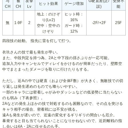
与
被
攻撃
G硬直差(正/
受身不
ヒット効果
ゲージ増加
CH
CH
Lv
誤)
能
地上：のけぞ
ヒット時：
り(Lv2)
16%
無
1-9F
2
-2F/+2F
25F
空中：空中の
ガード時：
けぞり
12%
四段技の始動。 指先に雷を灯して打つ。
衣玖さんの技で最も発生が早い。
また、中段判定を持つ為、2Aと中下段の揺さぶりが一応可能。
追加入力やキャンセルでディレイをかけるのが簡単だったり、壁際空
中でまとまったダメージを取りに行けたりもする。
ただし、近Aの中では硬直（および全体F数）が大きく、無敵技での切
り返しは発生遅めのものでも喰らいやすい。
一部のキャラには密着しゃがみやダッシュなどの低姿勢に当たらない
のも弱み（下表参照）。
2Aなどの発生上ほかの技で対処するのも困難なので、その点を突ける
キャラ相手の場合、密着戦には不安が残る。
遠Aも発生が遅いので、近遠の変化するギリギリの間合いも厄介。
暴発すると目も当てられないことになりかねないので、近距離戦の指
し合いは4A・2Aに任せるのも手。