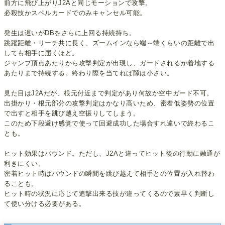
前方に飛び上がりJ2Aと同じモーションで攻撃。
必殺技かスペルカードでのみキャンセル可能。
発生は遅いがDBをさらに上回る持続持ち。
跳躍距離・リーチ共に長く、ズームインなら端～端くらいの距離で出
しても相手に届くほど。
ジャンプ頂点あたりから攻撃判定が出現し、ガードされるか着地する
あたりまで持続する。終わり際を当てれば隙は小さい。
見た目はJ2Aだが、根元付近まで判定があり何故か空中ガード不可。
出掛かり・根元部分の攻撃判定はかなり高いため、密着低姿勢の位置
で出すと相手を跳び越え空振りしてしまう。
このため下段避け感覚で使って回避成功した場合すれ違いで終わるこ
とも。
ヒット効果はバウンド。ただし、J2Aと違ってヒット後の行動に融通が
利きにくい。
密着ヒット時はバウンドの瞬間を跳び越えて相手との位置が入れ替わ
ることも。
ヒット時の状況に応じて追撃出来る技が違ってくるので素早く判断し
て使い分ける必要がある。