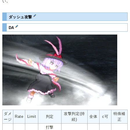
い。
ダッシュ攻撃
DA
ダメ
攻撃判定(持
特殊補
Rate
Limit
判定
全体
c可
ージ
続)
正
打撃