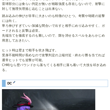
雷球部分には食らい判定が無いが相殺強度も存在しないので、射撃に
対して無理矢理捻じ込むことは出来ない。
踏み込みの伸びが非常に大きいのも特徴のひとつ。奇襲や咄嗟の追撃
には向く。
寧ろ伸びすぎていい加減な間合いで出すと相手にめり込みやすく、ガ
ードされると反撃は必至。
先端当てを徹底するのも難しいので、隙を消せるスペルをあらかじめ
用意しておきたい。
ヒット時は壁まで相手を吹き飛ばす。
受身不能時間が長めなので攻撃判定の上端付近・終わり際を当てれば
通常ヒットでも追撃が可能。
CH時なら壁バウンドから落ちてくる相手に落ち着いて大技を叩き込め
る。
DC