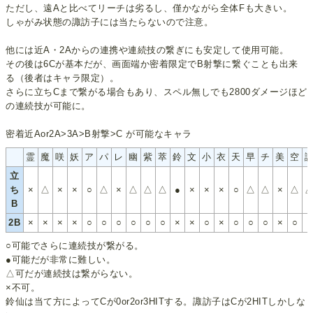
ただし、遠Aと比べてリーチは劣るし、僅かながら全体Fも大きい。
しゃがみ状態の諏訪子には当たらないので注意。
他には近A・2Aからの連携や連続技の繋ぎにも安定して使用可能。
その後は6Cが基本だが、画面端か密着限定でB射撃に繋ぐことも出来
る（後者はキャラ限定）。
さらに立ちCまで繋がる場合もあり、スペル無しでも2800ダメージほど
の連続技が可能に。
密着近Aor2A>3A>B射撃>C が可能なキャラ
霊
魔
咲
妖
ア
パ
レ
幽
紫
萃
鈴
文
小
衣
天
早
チ
美
空
立
ち
×
△
×
×
○
△
×
△
△
△
●
×
×
×
○
△
△
×
△
B
2B
×
×
×
×
○
○
○
○
○
○
×
×
○
×
○
○
○
×
○
●
○可能でさらに連続技が繋がる。
●可能だが非常に難しい。
△可だが連続技は繋がらない。
×不可。
鈴仙は当て方によってCが0or2or3HITする。諏訪子はCが2HITしかしな