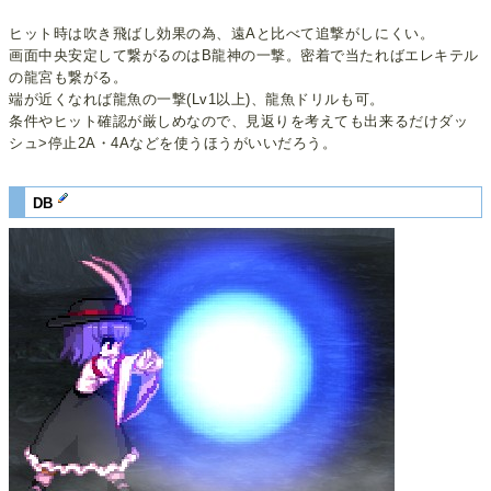
ヒット時は吹き飛ばし効果の為、遠Aと比べて追撃がしにくい。
画面中央安定して繋がるのはB龍神の一撃。密着で当たればエレキテル
の龍宮も繋がる。
端が近くなれば龍魚の一撃(Lv1以上)、龍魚ドリルも可。
条件やヒット確認が厳しめなので、見返りを考えても出来るだけダッ
シュ>停止2A・4Aなどを使うほうがいいだろう。
DB