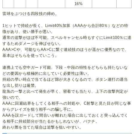
16%
雷球をぶつける四段技の締め。
1ヒットで持続が長く、Limit40%加算（AAAから合計80％）などの特
徴があり、使い勝手が悪い。
通常の追撃がほぼ不可能。スペルキャンセル時もすぐにLimit100％に達
するためダメージを伸ばせない。
AAA>Cや、可能ならAA>Cに繋ぐ連続技のほうが遥かに優秀なので、
基本はそちらを使っていこう。
連携上でも空中ガード可能、下段・中段の特性をどちらも持たないな
どの要因から積極的に出していく必要性は薄い。
持続の早い時点で当てるほど隙が大きくなるので、ボタン連打の適当
な出し切りは厳禁。
龍魚の一撃と比べて発生が早く、密着でも当たり、上下の攻撃判定が
強いので、
AAAに回避結界をしてくる相手への対処や、C射撃と見た目が同じな事
からグレイズを狙う相手への騙し手に。
AAAを誤ガードして間合いが離れた場合に出しておくと突っ込んでく
る相手に持続部分が当たるかもしれないが、バクチ。
終わり際を当てた場合は追撃を狙いやすい。