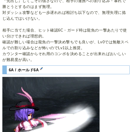
『先出し』してこその強さなので、相手の連携への割り込み・暴れで
勝とうとするのはまず無理。
対ダッシュ攻撃なども一歩遅れれば相討ち以下なので、無理矢理に捻
じ込んではいけない。
相手に当てた場合、ヒット確認6C・ガード時は龍魚の一撃あたりで使
い分けできれば理想的。
確認が難しい場合は龍魚の一撃決め撃ちでも良いが、Lv0では無敵スペ
ルでの割り込みなどが怖いのでLv1以上推奨。
カウンター確認からそれ用のコンボを決めることが出来ればおいしい
が難易度が高い。
6A / ホールド6A