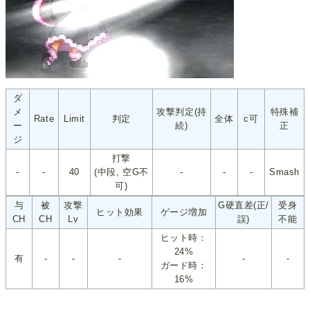
ダ
メ
攻撃判定(持
特殊補
Rate
Limit
判定
全体
c可
ー
続)
正
ジ
打撃
-
-
40
(中段, 空G不
-
-
-
Smash
可)
与
被
攻撃
G硬直差(正/
受身
ヒット効果
ゲージ増加
CH
CH
Lv
誤)
不能
ヒット時：
24%
有
-
-
-
-
-
ガード時：
16%