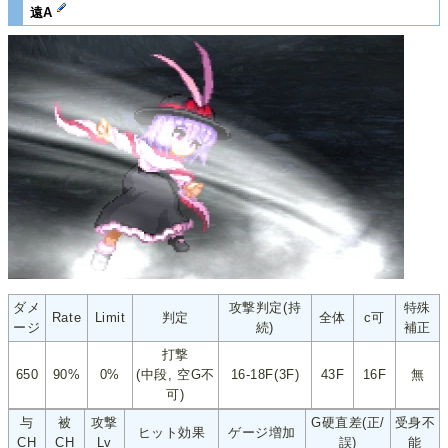
遠A
ダメ
攻撃判定(持
特殊
Rate
Limit
判定
全体
c可
ージ
続)
補正
打撃
650
90%
0%
(中段, 空G不
16-18F(3F)
43F
16F
無
可)
与
被
攻撃
G硬直差(正/
受身不
ヒット効果
ゲージ増加
CH
CH
Lv
誤)
能