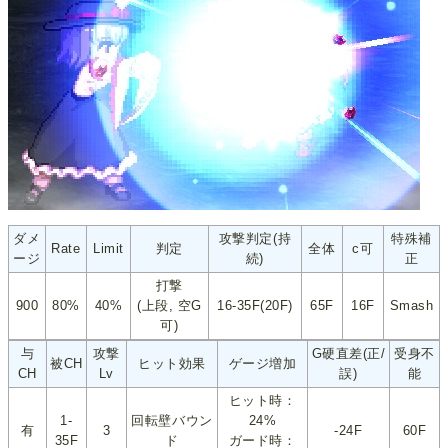
ダメ
攻撃判定(持
特殊補
Rate
Limit
判定
全体
c可
ージ
続)
正
打撃
900
80%
40%
(上段, 空G
16-35F(20F)
65F
16F
Smash
可)
与
攻撃
G硬直差(正/
受身不
被CH
ヒット効果
ゲージ増加
CH
Lv
誤)
能
ヒット時：
1-
回転壁バウン
24%
有
3
-24F
60F
35F
ド
ガード時：