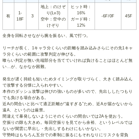
地上：のけぞ
ヒット時：
1-
り(Lv3)
16%
有
3
-6F/0F
45F
18F
空中：空中の
ガード時：
けぞり
12%
全身を回転させながら腕を振るい、風で打つ。
リーチが長く、1キャラ分くらいの距離を踏み込みさらにその先1キャ
ラ分くらいの範囲に攻撃判定が伸びる。
喰らい判定が無い先端部分を当てていければ負けることはほとんど無
い…が、なかなか困難。
発生が遅く持続も短いためタイミングが取りづらく、大きく踏み込ん
で攻撃する分懐に入られやすい。
本作のダッシュ攻撃は伸びの強いものが多いので、先出ししたつもり
でも負ける場合がある。
近Aの間合いと比べて適正距離が“遠すぎる”ため、近Aが届かないから
遠A、というのは厳禁。
間違えて暴発しないようにそのくらいの間合いでは2Aを使おう。
空振りの隙も大きめ。毎回空振りを見てから余裕、というレベルでは
ないが闇雲に早出し・先出しするわけにもいかない。
守勢時はもちろん五分での牽制に振るにもそれなりにリスクを背負