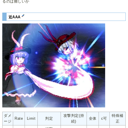
るのは難しいか
近AAA
ダメ
攻撃判定(持
特殊補
Rate
Limit
判定
全体
c可
ージ
続)
正