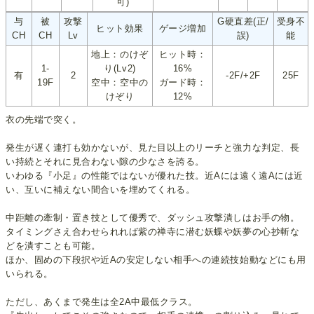
可)
与
被
攻撃
G硬直差(正/
受身不
ヒット効果
ゲージ増加
CH
CH
Lv
誤)
能
地上：のけぞ
ヒット時：
1-
り(Lv2)
16%
有
2
-2F/+2F
25F
19F
空中：空中の
ガード時：
けぞり
12%
衣の先端で突く。
発生が遅く連打も効かないが、見た目以上のリーチと強力な判定、長
い持続とそれに見合わない隙の少なさを誇る。
いわゆる『小足』の性能ではないが優れた技。近Aには遠く遠Aには近
い、互いに補えない間合いを埋めてくれる。
中距離の牽制・置き技として優秀で、ダッシュ攻撃潰しはお手の物。
タイミングさえ合わせられれば紫の禅寺に潜む妖蝶や妖夢の心抄斬な
どを潰すことも可能。
ほか、固めの下段択や近Aの安定しない相手への連続技始動などにも用
いられる。
ただし、あくまで発生は全2A中最低クラス。