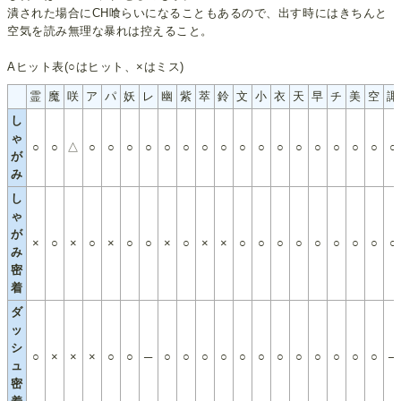
潰された場合にCH喰らいになることもあるので、出す時にはきちんと
空気を読み無理な暴れは控えること。
Aヒット表(○はヒット、×はミス)
霊
魔
咲
ア
パ
妖
レ
幽
紫
萃
鈴
文
小
衣
天
早
チ
美
空
諏
し
ゃ
○
○
△
○
○
○
○
○
○
○
○
○
○
○
○
○
○
○
○
○
が
み
し
ゃ
が
×
○
×
○
×
○
○
×
○
×
×
○
○
○
○
○
○
○
○
○
み
密
着
ダ
ッ
シ
○
×
×
×
○
○
─
○
○
○
○
○
○
○
○
○
○
○
○
─
ュ
密