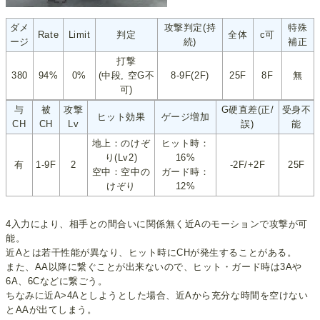
ダメ
攻撃判定(持
特殊
Rate
Limit
判定
全体
c可
ージ
続)
補正
打撃
380
94%
0%
(中段, 空G不
8-9F(2F)
25F
8F
無
可)
与
被
攻撃
G硬直差(正/
受身不
ヒット効果
ゲージ増加
CH
CH
Lv
誤)
能
地上：のけぞ
ヒット時：
り(Lv2)
16%
有
1-9F
2
-2F/+2F
25F
空中：空中の
ガード時：
けぞり
12%
4入力により、相手との間合いに関係無く近Aのモーションで攻撃が可
能。
近Aとは若干性能が異なり、ヒット時にCHが発生することがある。
また、AA以降に繋ぐことが出来ないので、ヒット・ガード時は3Aや
6A、6Cなどに繋ごう。
ちなみに近A>4Aとしようとした場合、近Aから充分な時間を空けない
とAAが出てしまう。