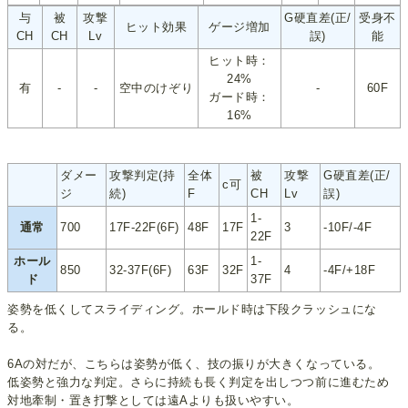
与
被
攻撃
G硬直差(正/
受身不
ヒット効果
ゲージ増加
CH
CH
Lv
誤)
能
ヒット時：
24%
有
-
-
空中のけぞり
-
60F
ガード時：
16%
ダメー
攻撃判定(持
全体
被
攻撃
G硬直差(正/
c可
ジ
続)
F
CH
Lv
誤)
1-
通常
700
17F-22F(6F)
48F
17F
3
-10F/-4F
22F
ホール
1-
850
32-37F(6F)
63F
32F
4
-4F/+18F
ド
37F
姿勢を低くしてスライディング。ホールド時は下段クラッシュにな
る。
6Aの対だが、こちらは姿勢が低く、技の振りが大きくなっている。
低姿勢と強力な判定。さらに持続も長く判定を出しつつ前に進むため
対地牽制・置き打撃としては遠Aよりも扱いやすい。