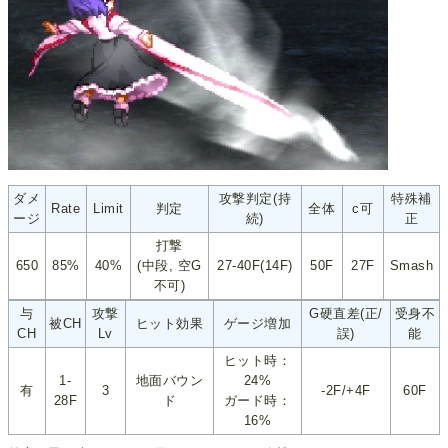
ダメ
攻撃判定(持
特殊補
Rate
Limit
判定
全体
c可
ージ
続)
正
打撃
650
85%
40%
(中段, 空G
27-40F(14F)
50F
27F
Smash
不可)
与
攻撃
G硬直差(正/
受身不
被CH
ヒット効果
ゲージ増加
CH
Lv
誤)
能
ヒット時：
1-
地面バウン
24%
有
3
-2F/+4F
60F
28F
ド
ガード時：
16%