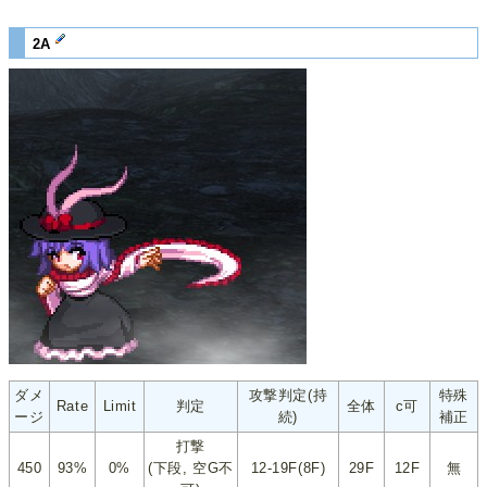
2A
ダメ
攻撃判定(持
特殊
Rate
Limit
判定
全体
c可
ージ
続)
補正
打撃
450
93%
0%
(下段, 空G不
12-19F(8F)
29F
12F
無