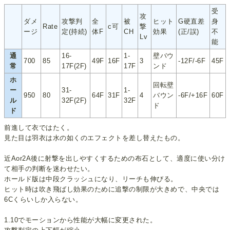
受
攻
ダメ
攻撃判
全
被
ヒット
G硬直差
身
Rate
c可
撃
ージ
定(持続)
体F
CH
効果
(正/誤)
不
Lv
能
通
16-
1-
壁バウ
700
85
49F
16F
3
-12F/-6F
45F
常
17F(2F)
17F
ンド
ホ
回転壁
ー
31-
1-
950
80
64F
31F
4
バウン
-6F/+16F
60F
ル
32F(2F)
32F
ド
ド
前進して衣ではたく。
見た目は羽衣は水の如くのエフェクトを差し替えたもの。
近Aor2A後に射撃を出しやすくするための布石として、適度に使い分け
て相手の判断を迷わせたい。
ホールド版は中段クラッシュになり、リーチも伸びる。
ヒット時は吹き飛ばし効果のために追撃の制限が大きめで、中央では
6Cくらいしか入らない。
1.10でモーションから性能が大幅に変更された。