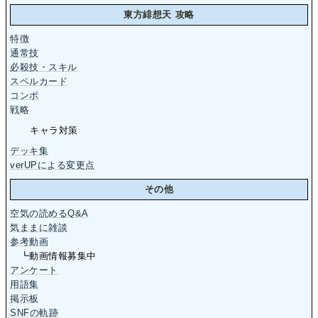
東方緋想天 攻略
特徴
通常技
必殺技・スキル
スペルカード
コンボ
戦略
キャラ対策
デッキ集
verUPによる変更点
その他
空気の読めるQ&A
気ままに雑談
参考動画
┗動画情報募集中
アンケート
用語集
掲示板
SNFの軌跡