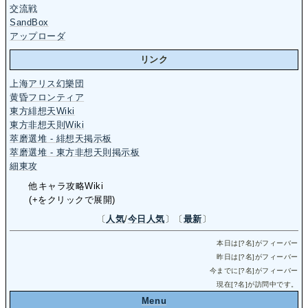
交流戦
SandBox
アップローダ
リンク
上海アリス幻樂団
黄昏フロンティア
東方緋想天Wiki
東方非想天則Wiki
萃磨選堆 - 緋想天掲示板
萃磨選堆 - 東方非想天則掲示板
細東攻
他キャラ攻略Wiki
(+をクリックで展開)
〔
人気
/
今日人気
〕〔
最新
〕
本日は[
?
名]がフィーバー
昨日は[
?
名]がフィーバー
今までに[
?
名]がフィーバー
現在[
?
名]が訪問中です。
Menu