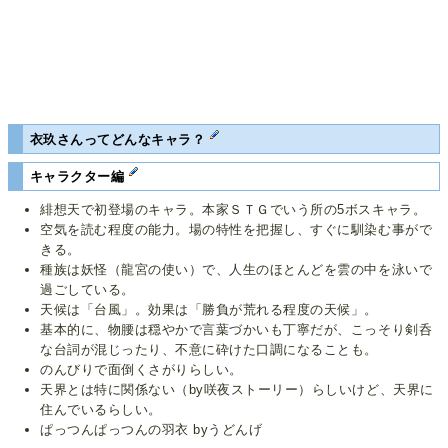
衣玖さんってどんなキャラ？
キャラクター編
緋想天で初登場のキャラ。本家ＳＴＧでいう所の5ボスキャラ。
空気を読む程度の能力。場の特性を把握し、すぐに馴染む事がで
きる。
種族は妖怪（龍宮の使い）で、人生のほとんどを雲の中を泳いで
過ごしている。
天候は「台風」。効果は「勝負が荒れる程度の天候」。
基本的に、物腰は穏やかで言葉づかいも丁寧だが、こっそり剣呑
な台詞が混じったり、不意に砕けた口調になることも。
のんびりで面倒くさがりらしい。
天界とは特に関係ない（by咲夜ストーリー）らしいけど、天界に
住んでいるらしい。
ぱっつんぱっつんの羽衣 byうどんげ