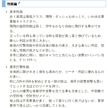
性能編
基本性能
歩く速度は最低クラス。飛翔・ダッシュもゆっくり。いわゆる重
量級キャラクター。
飛翔の旋回性能は高く、空中をかなり自由に飛行する事ができ
る。
立っている時も座っている時も背筋が真っ直ぐ伸びているため、
喰らい判定が非常に大きい。
後述の打撃性能や衣玖自体の動きの遅さ、大きな食らい判定、切
り返し性能の低さなどが災いし、
非常に固めに弱い。他のキャラだと当たらない攻撃がバシバシ当
たる、ｷﾞｬｰｲｸｻｰﾝ。
通常打撃性能
全体的に隙が大きく発生も遅めだが、リーチ・判定に優れるもの
が多い。
特にJ2AやJ6Aを初めとする一部の技は、相手の迎撃射撃を貫い
てヒットするほどのリーチを持つ。
これらの優秀な各種空中攻撃を当てる事を主体とした、中距離で
の空対地・空対空がメイン。
地上技は不安要素が多く、狙って振りに行く技ではないが、要所
要所で使えばしっかり活躍してくれる。