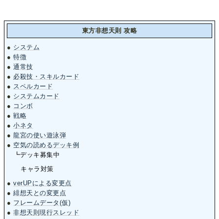
東方非想天則 攻略
●
システム
●
特徴
●
通常技
●
必殺技・スキルカード
●
スペルカード
●
システムカード
●
コンボ
●
戦略
●
小ネタ
●
龍宮の使い遊泳弾
●
空気の読めるデッキ例
┗デッキ募集中
キャラ対策
●
verUPによる変更点
●
緋想天との変更点
●
フレームデータ(仮)
●
非想天則現行スレッド