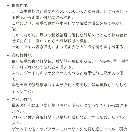
射撃性能
ゲーム中屈指の速射である6C・J6Cが大きな特徴。いずれもヒッ
ト確認から追撃が可能なのも強み。
これにより、相手の動きを牽制しつつ接近の機会を窺う事が可
能。
しかしながら、厚みや相殺強度に優れた射撃をほとんど持ち合わ
せておらず、真正面からの射撃戦は不得意。
一応、スキル書き換えによって多少その欠点を補う事は出来る。
必殺技性能
使い勝手の良い打撃技、射撃戦を補強する技、GP技や打撃・射撃
をそれぞれいなす技などを揃える。
スタンダードなキャラクターと比べると若干性能に癖がある傾
向。
非想天則では射撃系スキルが強化・充実し、弾幕勝負もこなしや
すくなった。
スペル性能
最近の研究により高い割り性能が明らかになってきた1～2コスト
スペル。
グレイズ付き突進打撃・無敵切り返しなど非常に充実した3コスト
スペル。
ゲーム中でもトップクラスにローリスクな切り返しスペル「羽衣