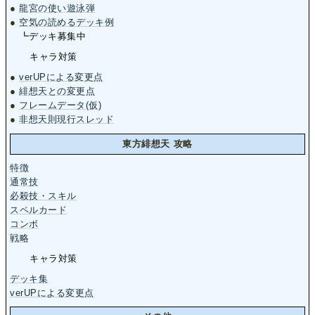
●
龍宮の使い遊泳弾
●
空気の読めるデッキ例
┗デッキ募集中
キャラ対策
●
verUPによる変更点
●
緋想天との変更点
●
フレームデータ(仮)
●
非想天則現行スレッド
東方緋想天 攻略
特徴
通常技
必殺技・スキル
スペルカード
コンボ
戦略
キャラ対策
デッキ集
verUPによる変更点