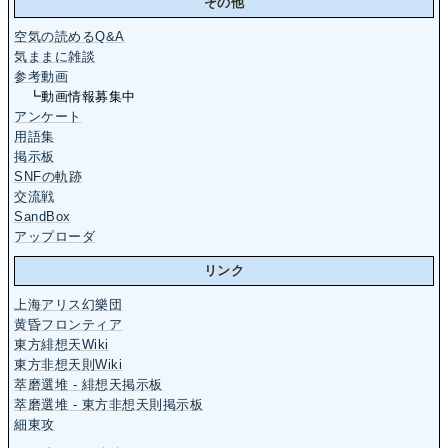
その他
空気の読めるQ&A
気ままに雑談
参考動画
┗動画情報募集中
アンケート
用語集
掲示板
SNFの軌跡
交流戦
SandBox
アップローダ
リンク
上海アリス幻樂団
黄昏フロンティア
東方緋想天Wiki
東方非想天則Wiki
萃磨選堆 - 緋想天掲示板
萃磨選堆 - 東方非想天則掲示板
細東攻