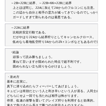
  ～2B>J2Bに結界、～J2B>66>J2Bに結界

   上とほぼ同じ。J2Aに加えてJAからのフルコンにも注意。

   この辺から自分と相手の霊力が減ってきているのでしっかり見る
   ガードしすぎて割られるのは最悪である。
  ～J2Aに結界

   比較的安定行動である。

   だがやはりJ2Aから結界狩りとしてキャンセルクロース。

   低めなら着地低空狩り3Aからの2k↑コンボなどもあるので油断
  ･結論

   頑張って読み勝ちましょう。

   重ねて言いますが固められた時点で超不利です。

   固められない立ち回りを心がけましょう。
・攻め方

基本に忠実に。

真下に潜り込めたらフィーバーしてあげましょう。

キュピンは有効だという人と利き辛いという人が居る。人同士の相性
どちらにせよ一回でも当たれば相手は怖がります。

停滞、低速の射撃を置いてグレイズ狩りを利用すると効果的。

速さで負けるなら長さで勝つのが衣玖さんのスタイル。
