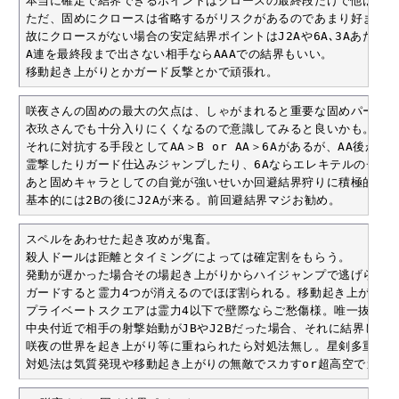
本当に確定で結界できるポイントはクロースの最終段だけで他は結界
ただ、固めにクロースは省略するがリスクがあるのであまり好まれな
故にクロースがない場合の安定結界ポイントはJ2Aや6A､3Aあたりで
A連を最終段まで出さない相手ならAAAでの結界もいい。

移動起き上がりとかガード反撃とかで頑張れ。
咲夜さんの固めの最大の欠点は、しゃがまれると重要な固めパーツの2
衣玖さんでも十分入りにくくなるので意識してみると良いかも。

それに対抗する手段としてAA＞B or AA＞6Aがあるが、AA後が連
霊撃したりガード仕込みジャンプしたり、6Aならエレキテルのチャン
あと固めキャラとしての自覚が強いせいか回避結界狩りに積極的だと
基本的には2Bの後にJ2Aが来る。前回避結界マジお勧め。
スペルをあわせた起き攻めが鬼畜。

殺人ドールは距離とタイミングによっては確定割をもらう。

発動が遅かった場合その場起き上がりからハイジャンプで逃げられる
ガードすると霊力4つが消えるのでほぼ割られる。移動起き上がりもD
プライベートスクエアは霊力4以下で壁際ならご愁傷様。唯一抜けら
中央付近で相手の射撃始動がJBやJ2Bだった場合、それに結界して
咲夜の世界を起き上がり等に重ねられたら対処法無し。星剣多重重ねか
対処法は気質発現や移動起き上がりの無敵でスカすor超高空でガー