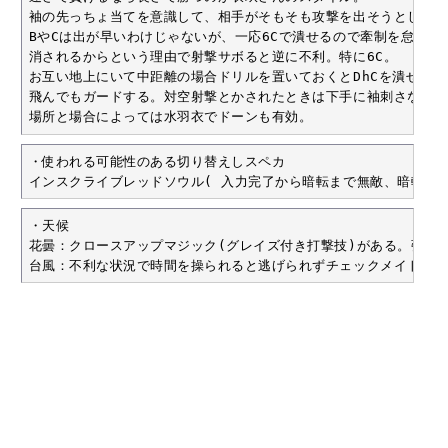
袖の先っちょ当てを意識して、相手がそもそも攻撃を出そうとしない
BやCは出が早いわけじゃないが、一応6Cで潰せるので牽制を怠らない
消されるからという理由で射撃サボると逆に不利。特に6C。

お互い地上にいて中距離の場合ドリルを置いておくとDhCを潰せる。

飛んでもガードする。対空射撃とかされたときは下手に袖刺さない。

場所と場合によっては水羽衣でドーンも有効。
・使われる可能性のある切り替えしスペカ

インスクライブレッドソウル( 入力完了から暗転まで無敵、暗転から足
・天候

花曇：クロースアップマジック(グレイズ付き打撃技)がある。弾幕は
台風：不利な状況で時間を操られると逃げられずチェックメイト。