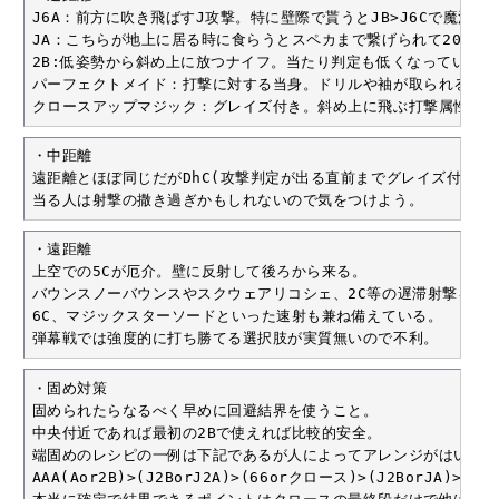
J6A：前方に吹き飛ばすJ攻撃。特に壁際で貰うとJB>J6Cで魔法陣
JA：こちらが地上に居る時に食らうとスペカまで繋げられて2000～3
2B:低姿勢から斜め上に放つナイフ。当たり判定も低くなっているの
パーフェクトメイド：打撃に対する当身。ドリルや袖が取られるので一
クロースアップマジック：グレイズ付き。斜め上に飛ぶ打撃属性の技
・中距離

遠距離とほぼ同じだがDhC(攻撃判定が出る直前までグレイズ付き)で
当る人は射撃の撒き過ぎかもしれないので気をつけよう。
・遠距離

上空での5Cが厄介。壁に反射して後ろから来る。

バウンスノーバウンスやスクウェアリコシェ、2C等の遅滞射撃を撒く
6C、マジックスターソードといった速射も兼ね備えている。

弾幕戦では強度的に打ち勝てる選択肢が実質無いので不利。
・固め対策

固められたらなるべく早めに回避結界を使うこと。

中央付近であれば最初の2Bで使えれば比較的安全。

端固めのレシピの一例は下記であるが人によってアレンジがはいって
AAA(Aor2B)>(J2BorJ2A)>(66orクロース)>(J2BorJA)>(6