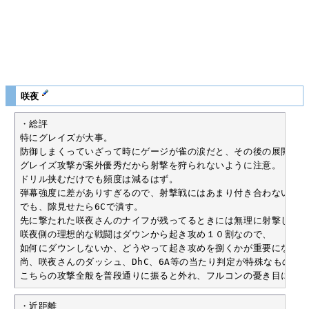
咲夜
・総評

特にグレイズが大事。

防御しまくっていざって時にゲージが雀の涙だと、その後の展開がか
グレイズ攻撃が案外優秀だから射撃を狩られないように注意。

ドリル挟むだけでも頻度は減るはず。

弾幕強度に差がありすぎるので、射撃戦にはあまり付き合わない。

でも、隙見せたら6Cで潰す。

先に撃たれた咲夜さんのナイフが残ってるときには無理に射撃しない
咲夜側の理想的な戦闘はダウンから起き攻め１０割なので、

如何にダウンしないか、どうやって起き攻めを捌くかが重要になって
尚、咲夜さんのダッシュ、DhC、6A等の当たり判定が特殊なものを振
こちらの攻撃全般を普段通りに振ると外れ、フルコンの憂き目にあう
・近距離
