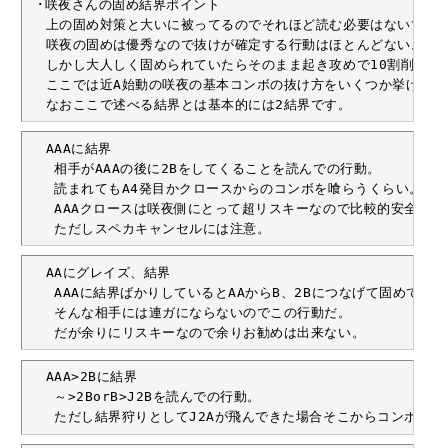
 ･咲夜さんの固め結界ポイント

  上の固め対策と大いに被ってるのでそれほど読む必要はないです。
  咲夜の固めは優秀なので抜けが確定する行動はほとんどない。

  しかし大人しく固められていたらそのまま起き攻めで10割削られ
  ここでは近A始動の咲夜の基本コンボの抜け方をいくつか挙げます。
  なおここで述べる結界とは基本的には2結界です。
  AAAに結界

   相手がAAAの後に2Bをしてくることを読んでの行動。

   読まれてもA4発目かクロースからのコンボを喰らうくらい。

   AAAクロースは咲夜側にとって超リスキーなので比較的安全な結
   ただしスペカキャンセルには注意。
  AAにグレイズ、結界

   AAAに結界ばかりしているとAAからB、2Bにつなげて固めてこ
   そんな相手には連ガにならないのでこの行動だ。

   だが余りにリスキーなので余りお勧めは出来ない。
  AAA>2Bに結界

   ～>2BorB>J2Bを読んでの行動。

   ただし結界狩りとしてJ2Aが飛んできた場合そこからコンボで2