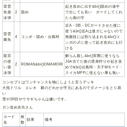
雷雲
起き攻めに出す&br()固めの途中
魚遊
2
固め
で出しても良い ガードしてくれ
泳弾
たら御の字
近A・DB・DCガードさせた後に
使う&br()近Aは連ガじゃないので
雷雲
4
コンボ・固め・台風時
無敵技には割り込まれる&br()コ
棘魚
ンボの〆に使って起き攻めにも行
ける
龍宮
解らん殺し&br()実際に使うなら
の使
J6A当てた後の受身狩りや起き攻
2
ROMAN&br()OMAMORI
い遊
めで&br()台風時・天子Mモード・
泳弾
スイカMPPに使えない事も無い
コンセプトはワンチャンスを物にしようと言うデッキ
大抵ドリル エレキ 棘のどれかが手元にあるのでダメージをとり易
い
雪や3R目やウサギちゃんは嫌いです。
ガン攻め衣玖さん
カード
枚
効果
備考
名
数