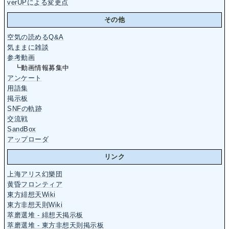
verUPによる変更点
その他
空気の読めるQ&A
気ままに雑談
参考動画
┗動画情報募集中
アンケート
用語集
掲示板
SNFの軌跡
交流戦
SandBox
アップローダ
リンク
上海アリス幻樂団
黄昏フロンティア
東方緋想天Wiki
東方非想天則Wiki
萃磨選堆 - 緋想天掲示板
萃磨選堆 - 東方非想天則掲示板