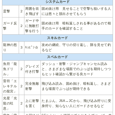
システムカード
周囲を吹
固め抜け用 見せることで空撃ち狙いする人
霊撃
２
き飛ばす
には悠々と脱出させてもらう
ガード中
ガード反
固め抜け用 暗転返しされる事があるので相
２
に無敵打
撃
手のカードを確認すること
撃を行う
スキルカード
龍神の怒
攻めの継続、守りの切り返し、隙を見せて釣
３
ｷｭﾋﾟﾝ☆
り
るなど
スペルカード
魚符「龍
ダッシュ・射撃・ジャンプキャンセル読み
グレイズ
魚ドリ
２
と、さまざまな場面でのぶっぱを期待しつつ
付き打撃
ル」
もヒット確認から繋がる良カード
雷符「エ
完全無敵
飛び込み読み、固め抜け、暗転返し、さまざ
レキテル
２
射撃
まな場面でぶっぱが期待できる
の龍宮」
光星「光
上に射撃
たまぶん、J6A→JCから、飛び込み狩りに受
龍の吐
２
を置く
身狩り、知らない人にガードさせるなど
息」