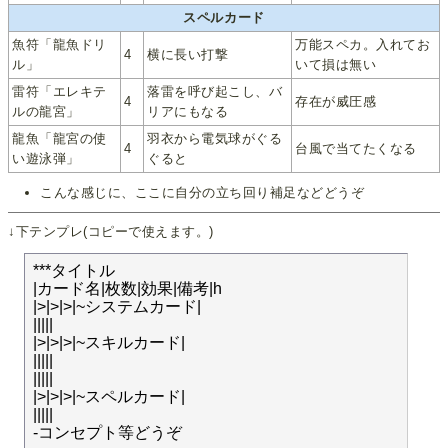
スペルカード
魚符「龍魚ドリ
万能スペカ。入れてお
4
横に長い打撃
ル」
いて損は無い
雷符「エレキテ
落雷を呼び起こし、バ
4
存在が威圧感
ルの龍宮」
リアにもなる
龍魚「龍宮の使
羽衣から電気球がぐる
4
台風で当てたくなる
い遊泳弾」
ぐると
こんな感じに、ここに自分の立ち回り補足などどうぞ
↓下テンプレ(コピーで使えます。)
***タイトル

|カード名|枚数|効果|備考|h

|>|>|>|~システムカード|

|||||

|>|>|>|~スキルカード|

|||||

|||||

|>|>|>|~スペルカード|

|||||

-コンセプト等どうぞ
