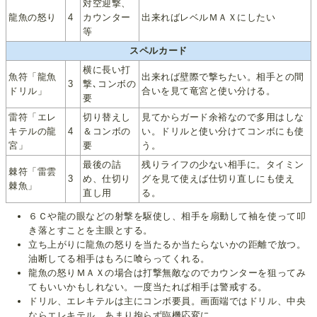
対空迎撃、
龍魚の怒り
4
カウンター
出来ればレベルＭＡＸにしたい
等
スペルカード
横に長い打
魚符「龍魚
出来れば壁際で撃ちたい。相手との間
3
撃､コンボの
ドリル」
合いを見て竜宮と使い分ける。
要
雷符「エレ
切り替えし
見てからガード余裕なので多用はしな
キテルの龍
4
＆コンボの
い。ドリルと使い分けてコンボにも使
宮」
要
う。
最後の詰
残りライフの少ない相手に。タイミン
棘符「雷雲
3
め、仕切り
グを見て使えば仕切り直しにも使え
棘魚」
直し用
る。
６Ｃや龍の眼などの射撃を駆使し、相手を扇動して袖を使って叩
き落とすことを主眼とする。
立ち上がりに龍魚の怒りを当たるか当たらないかの距離で放つ。
油断してる相手はもろに喰らってくれる。
龍魚の怒りＭＡＸの場合は打撃無敵なのでカウンターを狙ってみ
てもいいかもしれない。一度当たれば相手は警戒する。
ドリル、エレキテルは主にコンボ要員。画面端ではドリル、中央
ならエレキテル。あまり拘らず臨機応変に。