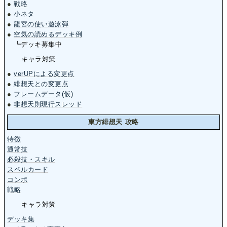
●
戦略
●
小ネタ
●
龍宮の使い遊泳弾
●
空気の読めるデッキ例
┗デッキ募集中
キャラ対策
●
verUPによる変更点
●
緋想天との変更点
●
フレームデータ(仮)
●
非想天則現行スレッド
東方緋想天 攻略
特徴
通常技
必殺技・スキル
スペルカード
コンボ
戦略
キャラ対策
デッキ集