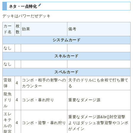
ネタ・一点特化
デッキはパワーだぜデッキ
カー
枚
効果
備考
ド名
数
システムカード
なし
スキルカード
なし
スペルカード
雷鼓
コンボ・相手の射撃への
天子のドリルにも余裕で打ち勝て
4
弾
カウンター
る
龍魚
ドリ
4
コンボ・暴れ狩り
重要なダメージ源
ル
エレ
重要なダメージ源&br()対空迎撃
キテ
4
コンボ・迎撃・暴れ狩り
よりはダッシュ攻撃迎撃やコンボ
ルの
がメイン
龍宮