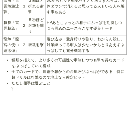
雷魚「雷
３回ほど
6Cからヒット確認せずとりあえずぶっぱ、本
雲魚遊泳
３
折れる射
体ダウンで消えると思ってる人もいる人を騙
弾」
撃
す事もある
５秒ほど
棘符「雷
HPあとちょっとの相手にぶっぱを期待しつ
２
射撃を纏
雲棘魚」
つも固めのエースもこなす優良カード
う
龍魚「龍
飛び込み・受身狩りや割り、わからん殺し。
宮の使い
２
磨耗射撃
対策練ってる暇人は少ないからとりあえずぶ
遊泳弾」
っぱしても充分機能する
種類を揃えて、より多くの可能性で牽制しつつも撃ち得なカード
をぶっぱしていく構成
全てのカードで、川霧予報からの台風呼びぶっぱができる 特に
超ドリルは打撃なので地上なら確定ヒット
ただし相手は選ぶこと
}