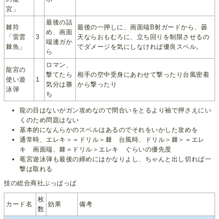
宮」
最後の詰
棘符
最後の一押しに、画面端B射ガードから、曇
め、画面
「雷雲
3
天ならおもむろに、立ち回りを制限させるの
端連ガか
棘魚」
でダメージを気にしなければ優良スペル。
ら
ロマン、
龍宮の
撃てたら
相手の空中受身にあわせて撃ったり台風密着
使い遊
1
気分は勝
から撃ったり
泳弾
ち
龍の目はないがガン攻めなので間合いをとるより袖で押さえにい
くのため問題はない
基本的になんらかのスペルはあるのでそれをいかした攻めを
通常時、エレキ＞＝ドリル＞棘 台風時、ドリル＞棘＞＝エレ
キ 画面端、棘＝ドリル＞エレキ ぐらいの優先度
竜宮遊泳弾も最後の締めにはかなりよし、ちゃんと出し切れば一
撃は取れる
技の総合商社ぶっぱっぱ
枚
カード名
効果
備考
数