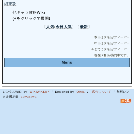
細東攻
他キャラ攻略Wiki
(+をクリックで展開)
〔
人気
/
今日人気
〕〔
最新
〕
本日は[
?
名]がフィーバー
昨日は[
?
名]がフィーバー
今までに[
?
名]がフィーバー
現在[
?
名]が訪問中です。
Menu
レンタルWIKI by
WIKIWIKI.jp*
/ Designed by
Olivia
/
広告について
/ 無料レン
タル掲示板
zawazawa