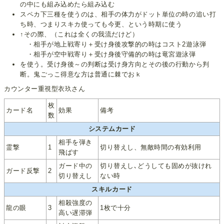
の中にも組み込めたら組み込む
スペカ下三種を使うのは、相手の体力がドット単位の時の追い打
ち時、つまりスキカ使っても今更、という時期に使う
↑その際、（これは全くの我流だけど）
・相手が地上戦寄り＋受け身後攻撃的の時はコスト2遊泳弾
・相手が空中戦寄り＋受け身後守備的の時は竜宮遊泳弾
を使う。受け身後～の判断は受け身方向とその後の行動から判
断。鬼ごっこ得意な方は普通に棘でおｋ
カウンター重視型衣玖さん
枚
カード名
効果
備考
数
システムカード
相手を弾き
霊撃
1
切り替えし、無敵時間の有効利用
飛ばす
ガード中の
切り替えし､どうしても固めが抜けれ
ガード反撃
2
切り替えし
ない時
スキルカード
相殺強度の
龍の眼
3
1枚で十分
高い遅滞弾