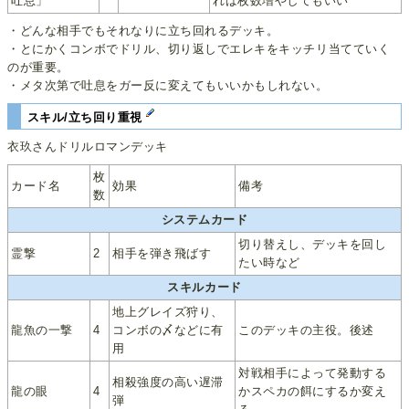
吐息」
れば枚数増やしてもいい
・どんな相手でもそれなりに立ち回れるデッキ。
・とにかくコンボでドリル、切り返しでエレキをキッチリ当てていく
のが重要。
・メタ次第で吐息をガー反に変えてもいいかもしれない。
スキル/立ち回り重視
衣玖さんドリルロマンデッキ
枚
カード名
効果
備考
数
システムカード
切り替えし、デッキを回し
霊撃
2
相手を弾き飛ばす
たい時など
スキルカード
地上グレイズ狩り、
龍魚の一撃
4
コンボの〆などに有
このデッキの主役。後述
用
対戦相手によって発動する
相殺強度の高い遅滞
龍の眼
4
かスペカの餌にするか変え
弾