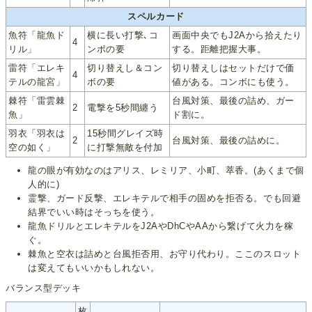
スペルカード
魚符「龍魚ド
横に長い打撃､コ
画面中央でもJ2Aから拾えたり
4
リル」
ンボの要
する。距離把握大事。
雷符「エレキ
切り替えし＆コン
切り替えしはセットだけで価
4
テルの龍宮」
ボの要
値がある。コンボにも使う。
棘符「雷雲棘
台風対策、最後の詰め、ガー
2
電撃を5秒間纏う
魚」
ド割に。
羽衣「羽衣は
15秒間グレイズ時
2
台風対策、最後の詰めに。
空の如く」
に打撃無敵を付加
龍の眼が有効なのはアリス、レミリア、小町、萃香。(あくまで個
人的に)
霊撃、ガード反撃、エレキテルで相手の固めを拒否る。でも回避
結界でいい時はそっちを使う。
龍魚ドリルとエレキテルをJ2AやDhCやAAから繋げて火力を稼
ぐ。
棘魚と空衣は詰めと台風拒否用、お守り代わり。ここのスロット
は変えてもいいかもしれない。
バランス型デッキ
枚