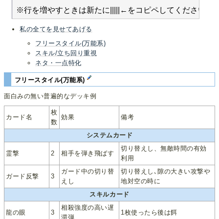
私の全てを見せてあげる
フリースタイル(万能系)
スキル/立ち回り重視
ネタ・一点特化
フリースタイル(万能系)
面白みの無い普遍的なデッキ例
枚
カード名
効果
備考
数
システムカード
切り替えし、無敵時間の有効
霊撃
2
相手を弾き飛ばす
利用
ガード中の切り替
切り替えし､隙の大きい攻撃や
ガード反撃
3
えし
地対空の時に
スキルカード
相殺強度の高い遅
龍の眼
3
1枚使ったら後は餌
滞弾