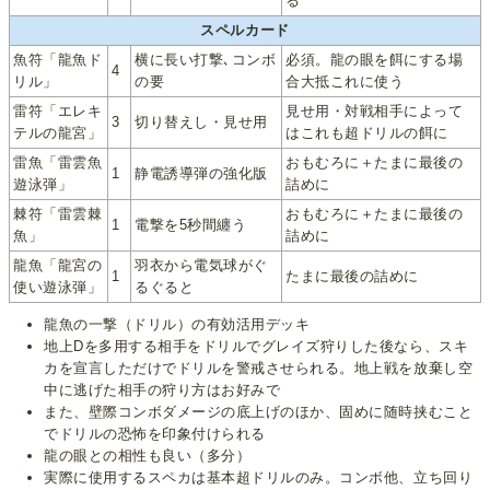
る
スペルカード
魚符「龍魚ド
横に長い打撃､コンボ
必須。龍の眼を餌にする場
4
リル」
の要
合大抵これに使う
雷符「エレキ
見せ用・対戦相手によって
3
切り替えし・見せ用
テルの龍宮」
はこれも超ドリルの餌に
雷魚「雷雲魚
おもむろに＋たまに最後の
1
静電誘導弾の強化版
遊泳弾」
詰めに
棘符「雷雲棘
おもむろに＋たまに最後の
1
電撃を5秒間纏う
魚」
詰めに
龍魚「龍宮の
羽衣から電気球がぐ
1
たまに最後の詰めに
使い遊泳弾」
るぐると
龍魚の一撃（ドリル）の有効活用デッキ
地上Dを多用する相手をドリルでグレイズ狩りした後なら、スキ
カを宣言しただけでドリルを警戒させられる。地上戦を放棄し空
中に逃げた相手の狩り方はお好みで
また、壁際コンボダメージの底上げのほか、固めに随時挟むこと
でドリルの恐怖を印象付けられる
龍の眼との相性も良い（多分）
実際に使用するスペカは基本超ドリルのみ。コンボ他、立ち回り