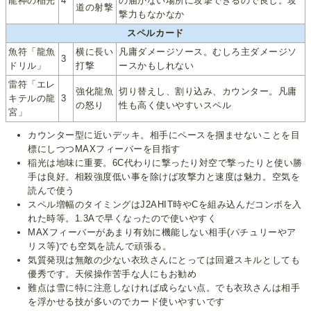
龍神の稲光
4
の届かない場所に攻撃できるので良し。攻
道の射撃
撃力もなかなか
スペルカード
魚符「龍魚
横に長い
凡庸ダメージソース。むしろ主ダメージソ
3
ドリル」
打撃
ースかもしれない
雷符「エレ
強化龍魚
切り替えし、割り込み、カウンター。凡庸
キテルの龍
3
の怒り
性も高く使いやすいスペル
宮」
カウンター型に近いデッキ。相手にペースを掴ませないことを目
標にしつつMAXフィーバーを目指す
稲光は地味に重要。6C代わりに撃ったり対空で撃ったりと使い勝
手は良好。相殺強度低い事を除けば攻撃力と速度は魅力。空気を
読んで使う
スペル増幅のタイミングはJ2AHIT時やCを組み込んだコンボを入
れた時等。1.3Aで早くなったので使いやすく
MAXフィーバーがあまり有効に機能しない相手(パチュリーやア
リス等)でも空気を読んで頑張る。
気質発現は無敵の少ない衣玖さんにとっては回避スキルとしても
優秀です。天候操作苦手な人にもお勧め
難点は雪に特に注意しなければ成らない点。でも衣玖さんは相手
を浮かせる技が多いのでカード使いやすいです