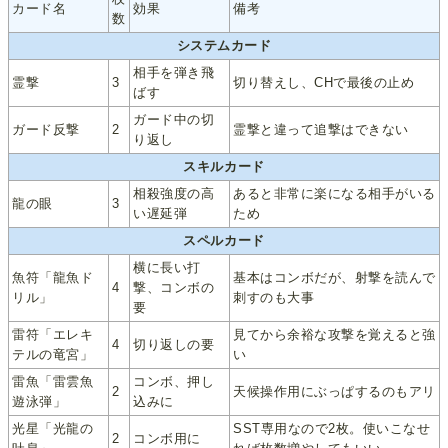
カード名
効果
備考
数
システムカード
相手を弾き飛
霊撃
3
切り替えし、CHで最後の止め
ばす
ガード中の切
ガード反撃
2
霊撃と違って追撃はできない
り返し
スキルカード
相殺強度の高
あると非常に楽になる相手がいる
龍の眼
3
い遅延弾
ため
スペルカード
横に長い打
魚符「龍魚ド
基本はコンボだが、射撃を読んで
4
撃、コンボの
リル」
刺すのも大事
要
雷符「エレキ
見てから余裕な攻撃を覚えると強
4
切り返しの要
テルの竜宮」
い
雷魚「雷雲魚
コンボ、押し
2
天候操作用にぶっぱするのもアリ
遊泳弾」
込みに
光星「光龍の
SST専用なので2枚。使いこなせ
2
コンボ用に