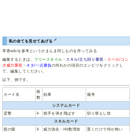
私の全てを見せてあげる
萃香wikiを参考というかまんま同じものを作ってみる
編集するときは、
フリースタイル
・
スキル/立ち回り重視
・
スペカ/コン
ボ威力重視
・
ネタ/一点勝負
の何れかの項目のエンピツをクリックし
て、編集してください。
以下、例です。
枚
カード名
効果
備考
数
システムカード
霊撃
4
相手を弾き飛ばす
切り替えし技
スキルカード
龍の眼
4
威力強化・Hit数増加
置くだけで何か怖い