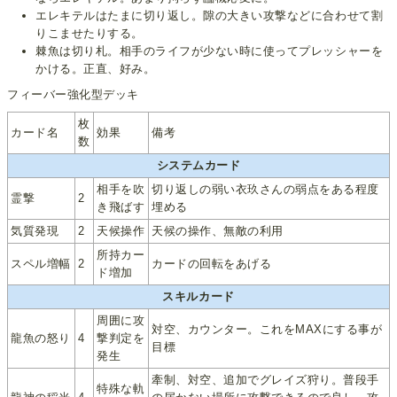
エレキテルはたまに切り返し。隙の大きい攻撃などに合わせて割
りこませたりする。
棘魚は切り札。相手のライフが少ない時に使ってプレッシャーを
かける。正直、好み。
フィーバー強化型デッキ
枚
カード名
効果
備考
数
システムカード
相手を吹
切り返しの弱い衣玖さんの弱点をある程度
霊撃
2
き飛ばす
埋める
気質発現
2
天候操作
天候の操作、無敵の利用
所持カー
スペル増幅
2
カードの回転をあげる
ド増加
スキルカード
周囲に攻
対空、カウンター。これをMAXにする事が
龍魚の怒り
4
撃判定を
目標
発生
牽制、対空、追加でグレイズ狩り。普段手
特殊な軌