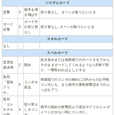
システムカード
相手を弾
霊撃
3
切り替えし、ターンが取りたいとき
き飛ばす
ガード中
ガード
3
の切り替
切り替えし､ターンが取りたいとき
反撃
えし
スキルカード
なし
スペルカード
起き攻めまたは画面端でのガードさせてから
雷雲魚
2
固め
そのままガードしてくれるようならB射で割
遊泳弾
り、一撃取れればよしとする
魚符
画面端でのコンボの締めにJ2Aからのお手軽
「龍魚
コンボ＆
4
コンボにも、また相手の牽制射撃読みでのぶ
ドリ
差込
っぱもアリ。
ル」
雷符
「エレ
切り替え
相手の固めの射撃読んで差込やドリルじゃダ
キテル
4
し＆コン
メージが少ない時にコンボに。
の龍
ボ