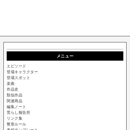
メニュー
エピソード
登場キャラクター
登場スポット
楽曲
作品史
類似作品
関連商品
編集ノート
荒らし報告所
リンク集
整形ルール
表組テンプレート