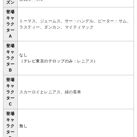
ズン
登場
キャ
トーマス
、
ジェームス
、
サー・ハンデル
、
ピーター・サム
、
ラク
ラスティー
、
ダンカン
、
マイティマック
ター
A
登場
キャ
なし
ラク
（テレビ東京のテロップのみ：
レニアス
）
ター
B
登場
キャ
ラク
スカーロイ
と
レニアス
、
緑の客車
ター
C
登場
キャ
ラク
無し
ター