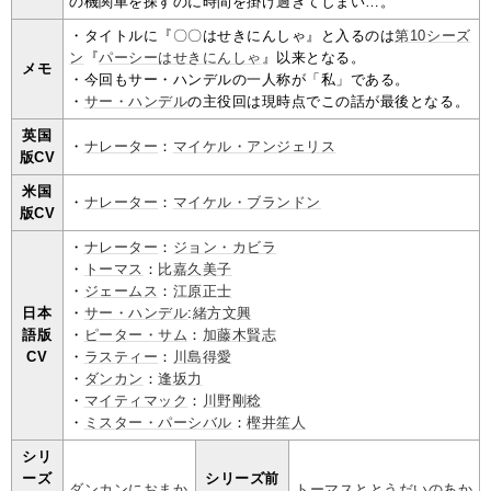
の機関車を探すのに時間を掛け過ぎてしまい…。
・タイトルに『〇〇はせきにんしゃ』と入るのは
第10シーズ
ン
『
パーシーはせきにんしゃ
』以来となる。
メモ
・今回もサー・ハンデルの一人称が「私」である。
・
サー・ハンデル
の主役回は現時点でこの話が最後となる。
英国
・
ナレーター
：
マイケル・アンジェリス
版CV
米国
・
ナレーター
：
マイケル・ブランドン
版CV
・
ナレーター
：
ジョン・カビラ
・
トーマス
：
比嘉久美子
・
ジェームス
：
江原正士
日本
・
サー・ハンデル
:
緒方文興
語版
・
ピーター・サム
：
加藤木賢志
CV
・
ラスティー
：
川島得愛
・
ダンカン
：
逢坂力
・
マイティマック
：
川野剛稔
・
ミスター・パーシバル
：
樫井笙人
シリ
ーズ
シリーズ前
ダンカンにおまか
トーマスととうだいのあか