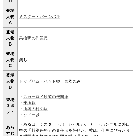
D
登場
人物
ミスター・パーシバル
A
登場
人物
乗換駅の作業員
B
登場
人物
無し
C
登場
人物
トップハム・ハット卿
（言及のみ）
D
・
スカーロイ鉄道の機関庫
登場
・
乗換駅
スポ
・
山奥の村の駅
ット
・
ソドー城
・ある日、ミスター・パーシバルが、サー・ハンデルに外出
あら
中の「特別任務」の責任者を任せた。
彼
は、仕事にぴったり
すじ