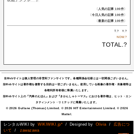
〔
人気の記事 100件
〕
〔
今日人気の記事 100件
〕
〔
最新の記事 100件
〕
T.
?
Y.
?
NOW.
?
TOTAL.
?
当Webサイトは個人管理の非営利ファンサイトです。各種関係会社様とは一切関係ございません。
当Webサイトは著作権を侵害する目的は一切ございません。使用している画像の著作権・肖像権等は
各権利所有者様に帰属いたします。
当Webサイト上の『汽車のえほん』および『きかんしゃトーマス』における著作権は、ヒット・エン
タティンメント・リミテッドに帰属いたします。
© 2026 Gullane (Thomas) Limited. © 2026 HIT Entertainment Limited. © 2026
Mattel.
レンタルWIKI by
WIKIWIKI.jp*
/ Designed by
Olivia
/
広告につ
いて
/
zawazawa